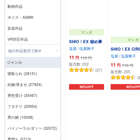
動画作品
ボイス・ASMR
音楽作品
マンガ
VR対応作品
マンガ
SHIO！EX 秘め事
塩屋
/
塩屋舞子
SHIO！EX CIRC
他の作品形式で探す
塩屋
/
塩屋舞子
11
円
110
円
ジャンル
販売数:
202
11
円
110
円
(27)
販売数:
255
寝取られ
(28151)
(
妊娠/孕ませ
(27924)
90%OFF
90%OF
カートに追加
カートに
男性受け
(35467)
フタナリ
(20954)
男の娘
(10008)
バイノーラル/ダミヘ
(32072)
悪堕ち
(5713)