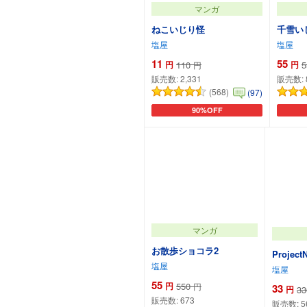
マンガ
ねこいじり怪
千雪い
塩屋
塩屋
11
55
円
110
円
5
円
販売数:
2,331
販売数:
(568)
(97)
90%OFF
カートに追加
マンガ
お散歩ショコラ2
Project
塩屋
塩屋
55
円
550
円
33
円
33
販売数:
673
販売数:
5