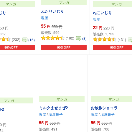
マンガ
マンガ
マンガ
ふたりいじり
じり
ねこいじり
塩屋
塩屋
55
円
550
円
22
50
円
220
円
円
販売数:
599
862
販売数:
1,722
(182)
(8)
(232)
(431)
(16)
90%OFF
90%OFF
90%OFF
カートに追加
カートに追加
カートに追加
マンガ
マンガ
マンガ
ミルクまぜまぜ2
お散歩ショコラ
N-2
塩屋
/
塩屋舞子
塩屋
/
塩屋舞子
55
55
円
550
円
550
円
円
0
円
販売数:
491
販売数:
706
64