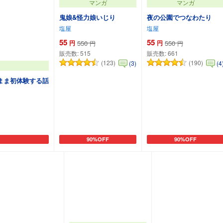
マンガ
マンガ
鬼娘&怪力娘いじり
夜の公園でつなわたり
塩屋
塩屋
55
55
円
550
円
550
円
円
販売数:
515
販売数:
661
(123)
(190)
(3)
(4
まま初体験する話
90%OFF
90%OFF
カートに追加
カートに追加