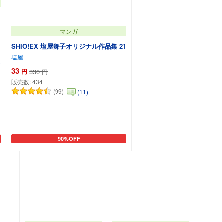
マンガ
SHIO!EX 塩屋舞子オリジナル作品集 21
塩屋
)
33
円
330
円
販売数:
434
(99)
(11)
90%OFF
カートに追加