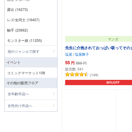
露出
(16273)
レズ/女同士
(19407)
触手
(23662)
マンガ
モンスター娘
(11255)
先生に介抱されておっぱい吸ってその
他のジャンルで探す
塩屋
/
塩屋舞子
55
イベント
円
550
円
販売数:
541
コミックマーケット108
(149)
その他の販売フロア
90%OFF
カートに追加
全年齢作品へ
女性向け作品へ