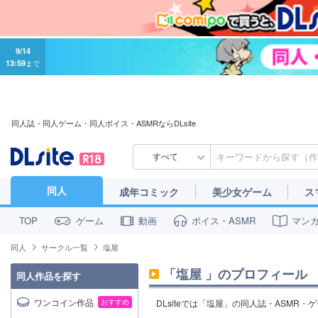
9/14
13:59
まで
同人誌・同人ゲーム・同人ボイス・ASMRならDLsite
すべて
同人
成年コミック
美少女ゲーム
ス
ゲーム
動画
ボイス・ASMR
マン
TOP
同人
サークル一覧
塩屋
「
塩屋
」のプロフィール
同人作品を探す
ワンコイン作品
おすすめ
DLsiteでは「塩屋」の同人誌・ASMR