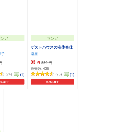
マンガ
マンガ
ゲストハウスの洗体奉仕
舞子
塩屋
33
円
330
円
円
販売数:
435
(74)
(95)
(1)
(1)
0%OFF
90%OFF
ートに追加
カートに追加