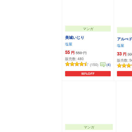
マンガ
美城いじり
アルべド
塩屋
塩屋
55
円
550
円
33
円
33
販売数:
480
販売数:
5
(150)
(4)
90%OFF
カートに追加
マンガ