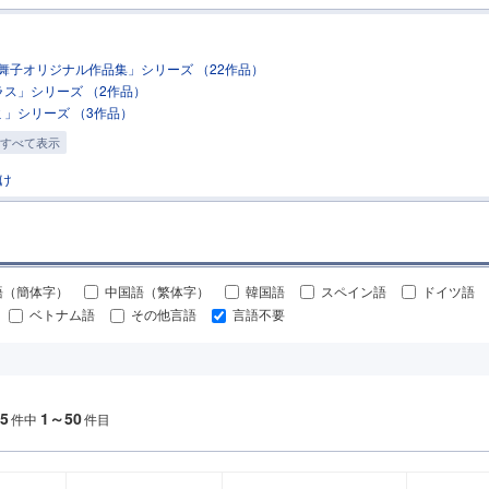
舞子オリジナル作品集」シリーズ （22作品）
ラス」シリーズ （2作品）
ミ」シリーズ （3作品）
すべて表示
け
語（簡体字）
中国語（繁体字）
韓国語
スペイン語
ドイツ語
ベトナム語
その他言語
言語不要
5
1～50
件中
件目