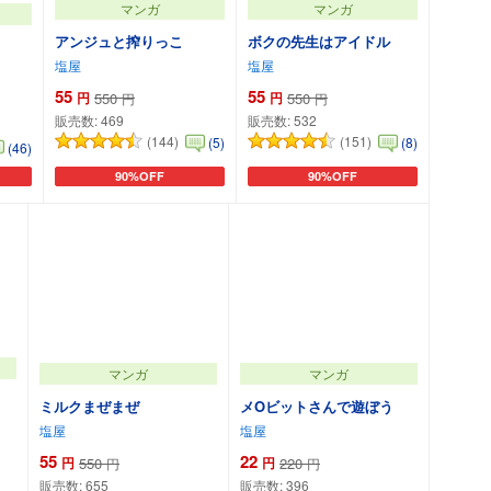
マンガ
マンガ
アンジュと搾りっこ
ボクの先生はアイドル
塩屋
塩屋
55
55
円
550
円
550
円
円
販売数:
469
販売数:
532
(144)
(151)
(5)
(8)
(46)
90%OFF
90%OFF
カートに追加
カートに追加
マンガ
マンガ
ミルクまぜまぜ
メOビットさんで遊ぼう
塩屋
塩屋
55
22
円
550
円
220
円
円
販売数:
655
販売数:
396