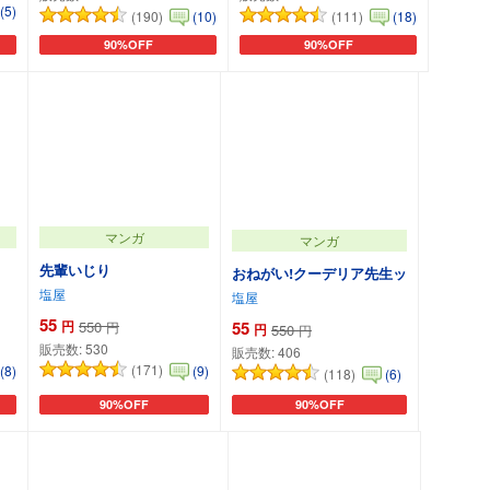
(5)
(190)
(111)
(10)
(18)
90%OFF
90%OFF
カートに追加
カートに追加
マンガ
マンガ
先輩いじり
おねがい!クーデリア先生ッ
塩屋
塩屋
55
円
550
55
円
円
550
円
販売数:
530
販売数:
406
(171)
(8)
(9)
(118)
(6)
90%OFF
90%OFF
カートに追加
カートに追加