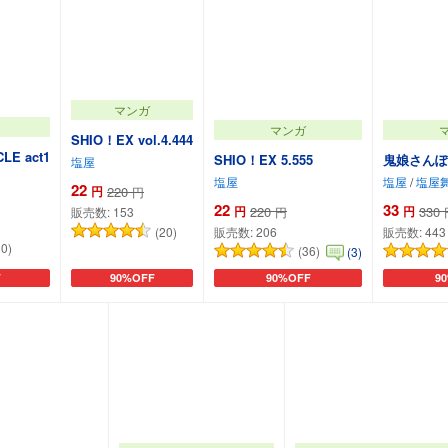
マンガ
マンガ
SHIO！EX vol.4.444
LE act1
SHIO！EX 5.555
鬼娘さんぽ
塩屋
塩屋
塩屋
/
塩屋
22
円
220
円
22
33
円
220
円
330
円
販売数:
153
(20)
販売数:
206
販売数:
443
30)
(36)
(3)
F
90%OFF
90%OFF
9
追加
カートに追加
カートに追加
カ