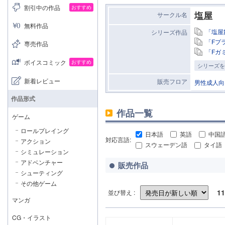
割引中の作品
おすすめ
塩屋
サークル名
無料作品
「塩屋
シリーズ作品
「Fプ
専売作品
「Fガ
ボイスコミック
おすすめ
シリーズを
新着レビュー
販売フロア
男性成人向
作品形式
作品一覧
ゲーム
ロールプレイング
日本語
英語
中国
対応言語:
アクション
スウェーデン語
タイ語
シミュレーション
アドベンチャー
販売作品
シューティング
その他ゲーム
11
並び替え :
マンガ
CG・イラスト