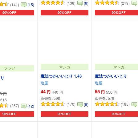
(138)
(219)
(8)
(141)
(15)
90%OFF
90%OFF
90%OFF
カートに追加
カートに追加
カートに追加
マンガ
マンガ
マンガ
魔法つかいいじり 1.43
魔法つかいいじり
じり
塩屋
塩屋
44
55
円
440
円
550
円
円
0
円
販売数:
598
販売数:
579
,615
(170)
(185)
(9)
(257)
(12)
90%OFF
90%OFF
90%OFF
カートに追加
カートに追加
カートに追加