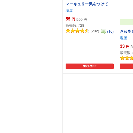
マーキュリー気をつけて
塩屋
55
円
550
円
販売数:
728
きゅあ
(202)
(10)
塩屋
33
円
3
販売数:
90%OFF
カートに追加