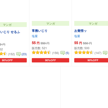
マンガ
マンガ
マンガ
常務いじり
お覚悟ッ
いじり せるふ
塩屋
塩屋
55
55
円
550
円
550
円
円
0
円
販売数:
521
販売数:
500
62
(156)
(147)
(5)
(152)
(23)
90%OFF
90%OFF
90%OFF
カートに追加
カートに追加
カートに追加