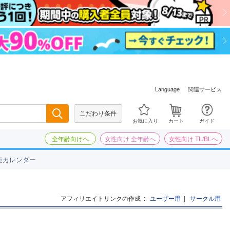
関連サービス
Language
こだわり条件
検索
お気に入り
カート
ガイド
全年齢向けへ
女性向け 全年齢へ
女性向け TL/BLへ
売カレンダー
アフィリエイトリンクの作成
:
ユーザー用
|
サークル用