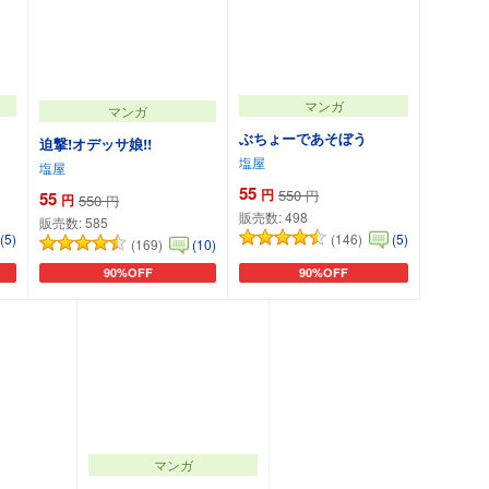
マンガ
マンガ
ぶちょーであそぼう
迫撃!オデッサ娘!!
塩屋
塩屋
55
円
550
円
55
円
550
円
販売数:
498
販売数:
585
(146)
(5)
(5)
(169)
(10)
90%OFF
90%OFF
カートに追加
カートに追加
マンガ