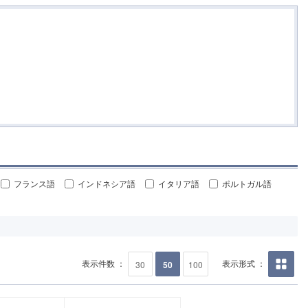
フランス語
インドネシア語
イタリア語
ポルトガル語
表示件数 ：
表示形式 ：
30
50
100
画像の
み