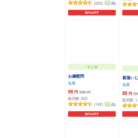
(223)
(6)
90%OFF
カートに追加
マンガ
お嬢慰問
菖蒲い
塩屋
塩屋
55
円
550
円
55
円
55
販売数:
522
販売数:
1
(142)
(5)
90%OFF
カートに追加