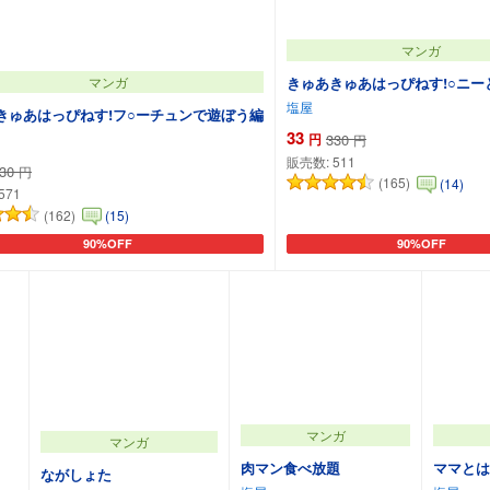
マンガ
きゅあきゅあはっぴねす!○ニー
マンガ
塩屋
きゅあはっぴねす!フ○ーチュンで遊ぼう編
33
円
330
円
販売数:
511
30
円
(165)
(14)
571
(162)
(15)
90%OFF
90%OFF
カートに追加
カートに追加
マンガ
マンガ
肉マン食べ放題
ママとは
ながしょた