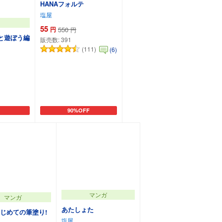
HANAフォルテ
塩屋
55
円
550
円
と遊ぼう編
販売数:
391
(111)
(6)
90%OFF
カートに追加
マンガ
マンガ
あたしょた
じめての筆塗り!
塩屋