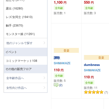
1,100
550
円
円
全年齢
全年齢
露出
(16280)
販売数:
1
販売数:
3
レズ/女同士
(19413)
カートに追加
カートに追加
触手
(23670)
モンスター娘
(11261)
他のジャンルで探す
音楽
イベント
音楽
讃歌
コミックマーケット108
SHIMAKAZE
dumbness
その他の販売フロア
110
SHIMAKAZE
円
全年齢
110
円
全年齢作品へ
販売数:
5
全年齢
(2)
女性向け作品へ
販売数:
11
(7)
カートに追加
カートに追