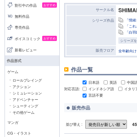
割引中の作品
おすすめ
SHIMA
サークル名
無料作品
「情緒
シリーズ作品
「これ
専売作品
「白羽
ボイスコミック
おすすめ
シリーズを
新着レビュー
販売フロア
全年齢向け
作品形式
作品一覧
ゲーム
ロールプレイング
日本語
英語
中国
アクション
対応言語:
インドネシア語
イタリ
シミュレーション
言語不要
アドベンチャー
シューティング
販売作品
その他ゲーム
マンガ
45
並び替え :
CG・イラスト