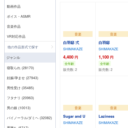
動画作品
ボイス・ASMR
音楽作品
音楽
音楽
VR対応作品
白羽邸 弍
白羽邸
他の作品形式で探す
SHIMAKAZE
SHIMAKAZE
4,400
1,100
円
円
ジャンル
全年齢
全年齢
寝取られ
(28170)
販売数:
2
販売数:
2
カートに追加
カートに追加
妊娠/孕ませ
(27943)
男性受け
(35485)
フタナリ
(20963)
男の娘
(10013)
音楽
音楽
Sugar and U
Laziness
バイノーラル/ダミヘ
(32082)
SHIMAKAZE
SHIMAKAZE
悪堕ち
(5717)