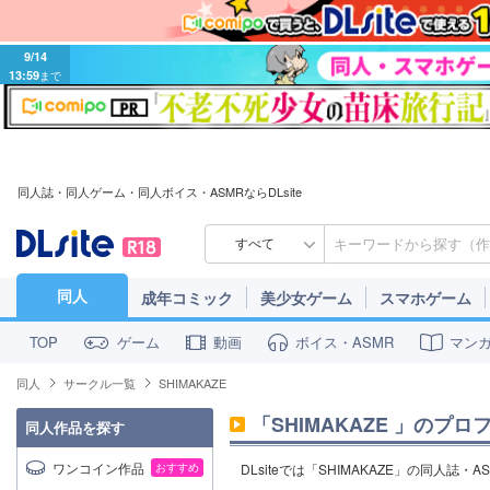
9/14
13:59
まで
同人誌・同人ゲーム・同人ボイス・ASMRならDLsite
すべて
同人
成年コミック
美少女ゲーム
スマホゲーム
ゲーム
動画
ボイス・ASMR
マン
TOP
同人
サークル一覧
SHIMAKAZE
「
SHIMAKAZE
」のプロ
同人作品を探す
ワンコイン作品
おすすめ
DLsiteでは「SHIMAKAZE」の同人