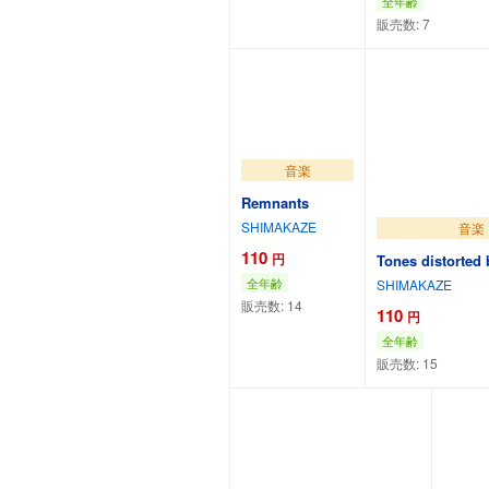
全年齢
販売数:
7
カートに追加
カートに追
音楽
Remnants
SHIMAKAZE
音楽
110
円
Tones distorted
全年齢
SHIMAKAZE
販売数:
14
110
円
全年齢
販売数:
15
カートに追加
カートに