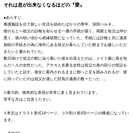
それは息が出来なくなるほどの『愛』
●あらすじ
養護施設を出て新しい生活を始めたばかりの青年、深田ハルキ。
彼のもとへ祖父の訃報を知らせる一通の手紙が届く。両親と祖父は仲が
悪く、彼の幼い頃から絶縁状態になっていた。手紙には訃報と共に遺産
相続の手続きの為に海外にある祖父が暮らしていた館までお越しいただ
きたいと書かれていた。
数日掛けて祖父の館に辿り着いた彼を出迎えたのは、メイド服に身を包
んだ一人の女性だった。アヤカと名乗る女性は祖父の身の回りの世話を
していたと話す。彼女に案内されるままに館へと足を踏み入れるが…彼
に待っていたのは祖父が遺した狂気の遺産の数々だった…。
※暴力的、猟奇的な表現が非常に多く含まれています。
苦手な方はご注意ください。
※本文はイラスト形式14ページ、コマ割り形式6ページの構成になってい
ます。