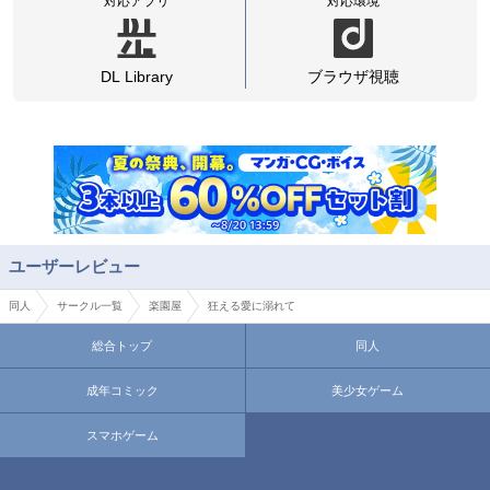
対応アプリ
対応環境
DL Library
ブラウザ視聴
ユーザーレビュー
同人
サークル一覧
楽園屋
狂える愛に溺れて
総合トップ
同人
成年コミック
美少女ゲーム
スマホゲーム