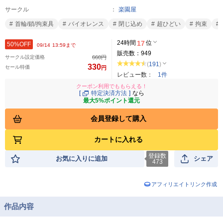
サークル
楽園屋
首輪/鎖/拘束具
バイオレンス
閉じ込め
超ひどい
拘束
24時間
17
位
50%OFF
09/14 13:59まで
販売数：
949
サークル設定価格
660
円
(
191
)
330
セール特価
円
レビュー数：
1件
クーポン利用でももらえる！
[
特定決済方法
]
なら
最大5%ポイント還元
会員登録して購入
カートに入れる
登録数
お気に入りに追加
シェア
473
アフィリエイトリンク作成
作品内容