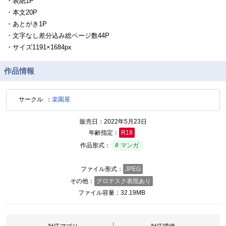
・表紙1P
・本文20P
・あとがき1P
・文字なし差分込み総ページ数44P
・サイズ1191×1684px
作品情報
サークル
楽園屋
販売日
2022年5月23日
年齢指定
R18
作品形式
マンガ
ファイル形式
JPEG
その他
グロテスク表現あり
ファイル容量
32.19MB