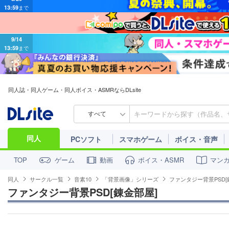
9/14
13:59
まで
同人誌・同人ゲーム・同人ボイス・ASMRならDLsite
すべて
同人
PCソフト
スマホゲーム
ボイス・音声
ゲーム
動画
ボイス・ASMR
マン
TOP
同人
サークル一覧
音素10
「背景画像」シリーズ
ファンタジー背景PSD[
ファンタジー背景PSD[錬金部屋]