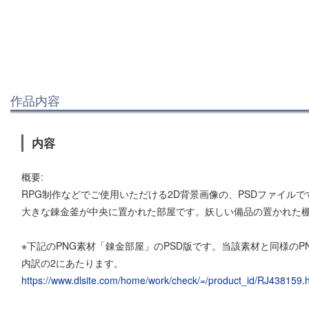
作品内容
内容
概要:
RPG制作などでご使用いただける2D背景画像の、PSDファイルで
大きな錬金釜が中央に置かれた部屋です。妖しい備品の置かれた
※下記のPNG素材「錬金部屋」のPSD版です。当該素材と同様のP
内訳の2にあたります。
https://www.dlsite.com/home/work/check/=/product_id/RJ438159.