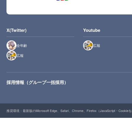
X(Twitter)
Youtube
全年齢
広報
広報
採用情報（グループ一括採用）
推奨環境：最新版のMicrosoft Edge、Safari、Chrome、Firefox（JavaScript・Cooki