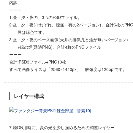
内訳:
ーーー
1:昼・夕・夜の、3つのPSDファイル。
2:昼・夕・夜(それぞれ、煙無・有の2バージョン)、合計6枚のPN
煙は緑色です。
3:昼・夕・夜のベース画像(天井の排気孔と煙が無いバージョン)
+緑の煙(透過PNG)、合計4枚のPNGファイル
ーーー
合計:PSD3ファイル+PNG10枚
すべて画像サイズは「2560×1440px」、解像度は120ppiです。
レイヤー構成
7:煙ON用時に、炎の光を少し強めるための調整レイヤー