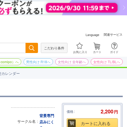
関連サービス
Language
こだわり条件
検索
お気に入り
カート
ガイド
omipo）へ
男性向け R18へ
女性向け 全年齢へ
女性向け TL/BLへ
売カレンダー
2,200
価格
円
背景専門
サークル名
店みにく
カートに入れる