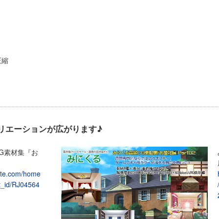
低圧縮
リエーションが広がります♪
G素材集『お
site.com/home
t_id/RJ04564