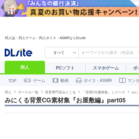
同人誌・同人ゲーム・同人ボイス・ASMRならDLsite
すべて
同人
PCソフト
スマホゲーム
ボ
ゲーム
動画
ボイス・ASMR
マン
TOP
同人
サークル一覧
背景専門店みにくる
「背景CG素材集」シリーズ
みに
みにくる背景CG素材集『お屋敷編』part05