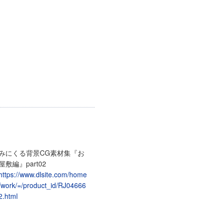
みにくる背景CG素材集『お
屋敷編』part02
https://www.dlsite.com/home
/work/=/product_id/RJ04666
2.html