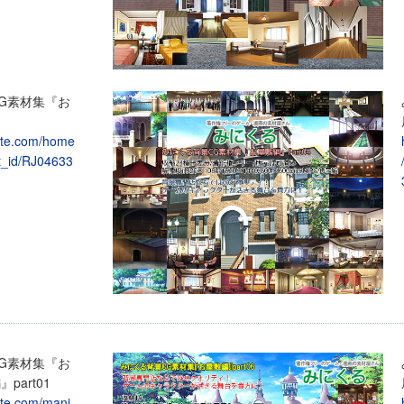
G素材集『お
site.com/home
t_id/RJ04633
G素材集『お
part01
site.com/mani