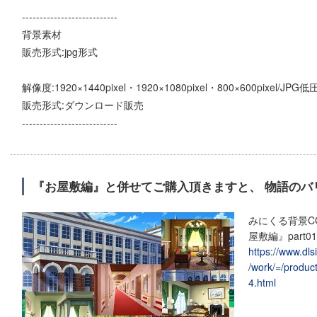
---------------------------
背景素材
販売形式:jpg形式
解像度:1920×1440pixel・1920×1080pixel・800×600pixel/JPG
販売形式:ダウンロード販売
---------------------------
『お屋敷編』と併せてご購入頂きますと、 物語のバ
みにくる背景C
屋敷編』part01
https://www.dl
/work/=/produc
4.html