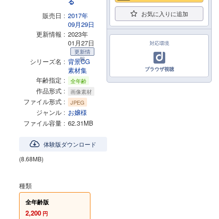
る
お気に入りに追加
販売日
2017年
09月29日
更新情報
2023年
01月27日
対応環境
更新情
報
シリーズ名
背景CG
素材集
ブラウザ視聴
年齢指定
全年齢
作品形式
画像素材
ファイル形式
JPEG
ジャンル
お嬢様
ファイル容量
62.31MB
体験版ダウンロード
(8.68MB)
種類
全年齢版
2,200
円