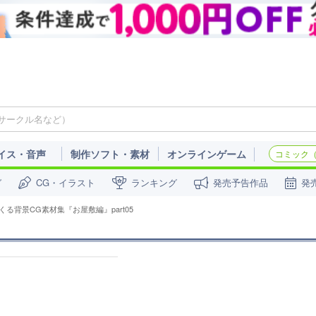
イス・音声
制作ソフト・素材
オンラインゲーム
コミック（c
ガ
CG・イラスト
ランキング
発売予告作品
発
くる背景CG素材集『お屋敷編』part05