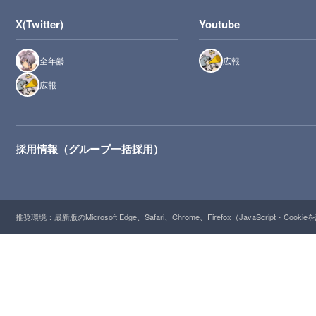
X(Twitter)
Youtube
全年齢
広報
広報
採用情報（グループ一括採用）
推奨環境：最新版のMicrosoft Edge、Safari、Chrome、Firefox（JavaScript・Cooki