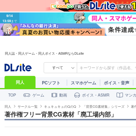
9/14
13:59
まで
同人誌・同人ゲーム・同人ボイス・ASMRならDLsite
すべて
同人
PCソフト
スマホゲーム
ボイス・音声
ゲーム
動画
ボイス・ASMR
マン
TOP
同人
サークル一覧
キュキュキュのQのQ
「背景CG素材集」シリーズ
著
著作権フリー背景CG素材「廃工場内部」