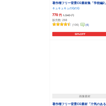
著作権フリー背景CG素材集「学校編2
キュキュキュのQのQ
770
円
1,540
円
販売数:
268
(106)
(4)
50%OFF
カートに追加
画像素材
著作権フリー背景CG素材「汁気のあ