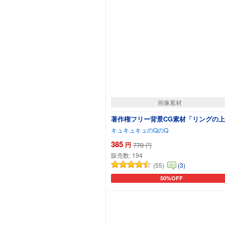
画像素材
著作権フリー背景CG素材「リングの
キュキュキュのQのQ
385
円
770
円
販売数:
194
(55)
(3)
50%OFF
カートに追加