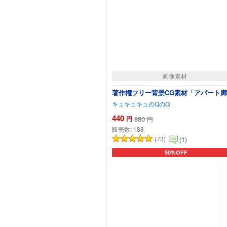
画像素材
著作権フリー背景CG素材「アパート
キュキュキュのQのQ
440
円
880
円
販売数:
188
(73)
(1)
50%OFF
カートに追加