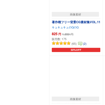
画像素材
著作権フリー背景CG素材集VOL.11
キュキュキュのQのQ
825
円
1,650
円
販売数:
175
(65)
(2)
50%OFF
カートに追加
画像素材