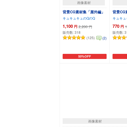
画像素材
背景CG素材集「屋外編」
背景CG
キュキュキュのQのQ
キュキュ
1,100
770
円
2,200
円
1
円
販売数:
318
販売数:
3
(125)
(2)
50%OFF
カートに追加
画像素材