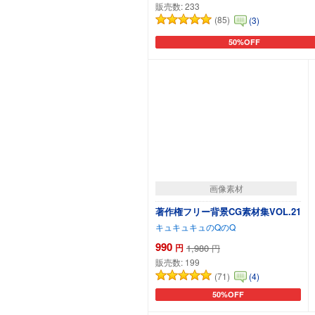
販売数:
233
(85)
(3)
50%OFF
カートに追加
画像素材
著作権フリー背景CG素材集VOL.21
キュキュキュのQのQ
990
円
1,980
円
販売数:
199
(71)
(4)
50%OFF
カートに追加