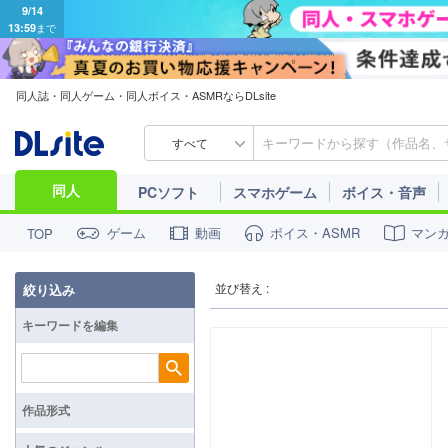
9/14
13:59
まで
同人誌・同人ゲーム・同人ボイス・ASMRならDLsite
すべて
同人
PCソフト
スマホゲーム
ボイス・音声
ゲーム
動画
ボイス・ASMR
マン
TOP
並び替え :
絞り込み
キーワードを編集
検索
作品形式