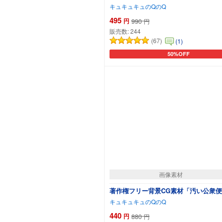
キュキュキュのQのQ
495
円
990
円
販売数:
244
(67)
(1)
50%OFF
カートに追加
画像素材
著作権フリー背景CG素材「汚い公衆
キュキュキュのQのQ
440
円
880
円