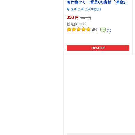
著作権フリー背景CG素材「洞窟2」
キュキュキュのQのQ
330
円
660
円
販売数:
168
(59)
(1)
50%OFF
カートに追加