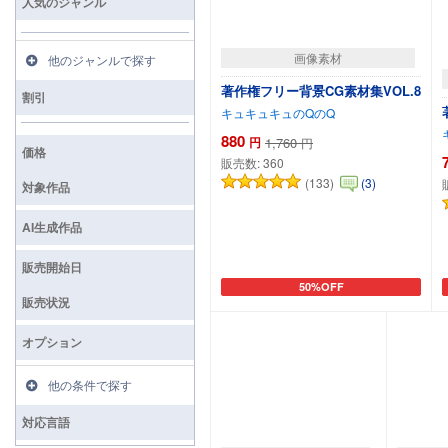
人気のジャンル
画像素材
他のジャンルで探す
著作権フリー背景CG素材集VOL.8
割引
キュキュキュのQのQ
880
円
1,760
円
価格
販売数:
360
(133)
(3)
対象作品
AI生成作品
販売開始日
50%OFF
カートに追加
販売状況
オプション
他の条件で探す
対応言語