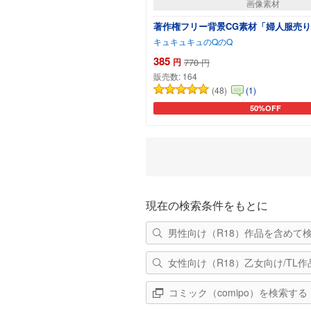
画像素材
著作権フリー背景CG素材「婦人服売り
キュキュキュのQのQ
385
円
770
円
販売数:
164
(48)
(1)
50%OFF
カートに追加
現在の検索条件をもとに
男性向け（R18）作品を含めて
女性向け（R18）乙女向け/TL
コミック（comipo）を検索する