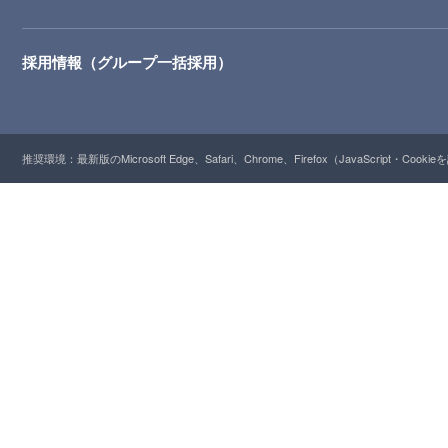
採用情報（グループ一括採用）
推奨環境：最新版のMicrosoft Edge、Safari、Chrome、Firefox（JavaScript・Cooki