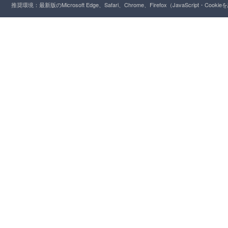
推奨環境：最新版のMicrosoft Edge、Safari、Chrome、Firefox（JavaScript・Cooki