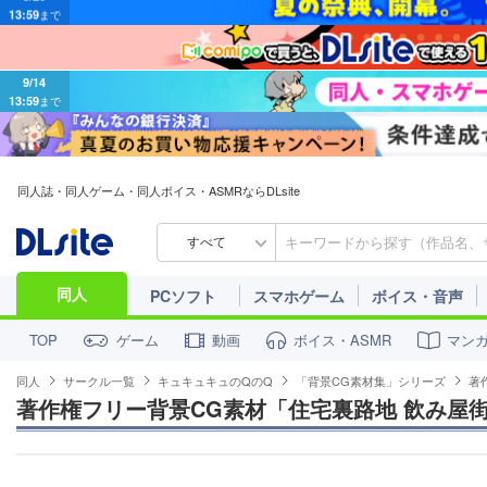
9/14
13:59
まで
同人誌・同人ゲーム・同人ボイス・ASMRならDLsite
すべて
同人
PCソフト
スマホゲーム
ボイス・音声
ゲーム
動画
ボイス・ASMR
マン
TOP
同人
サークル一覧
キュキュキュのQのQ
「背景CG素材集」シリーズ
著
著作権フリー背景CG素材「住宅裏路地 飲み屋