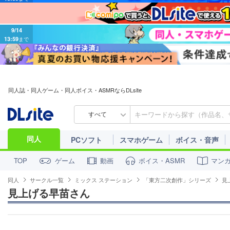
9/14
13:59
まで
同人誌・同人ゲーム・同人ボイス・ASMRならDLsite
すべて
同人
PCソフト
スマホゲーム
ボイス・音声
ゲーム
動画
ボイス・ASMR
マン
TOP
同人
サークル一覧
ミックス ステーション
「東方二次創作」シリーズ
見
見上げる早苗さん