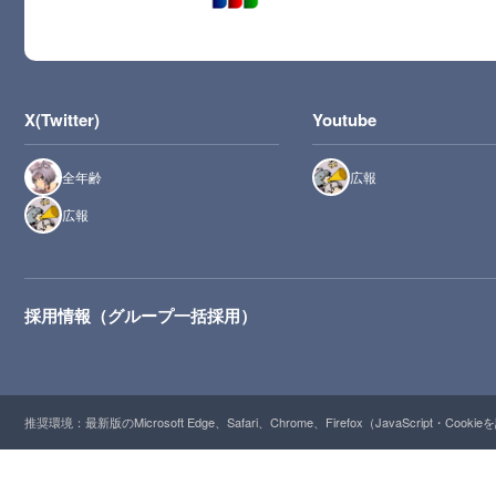
X(Twitter)
Youtube
全年齢
広報
広報
採用情報（グループ一括採用）
推奨環境：最新版のMicrosoft Edge、Safari、Chrome、Firefox（JavaScript・Cooki