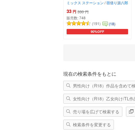
ミックス ステーション
/
宿借り源八郎
33
円
330
円
販売数:
748
(191)
(18)
90%OFF
カートに追加
現在の検索条件をもとに
男性向け（R18）作品を含めて
女性向け（R18）乙女向け/TL
売り場を広げて検索する
検索条件を変更する