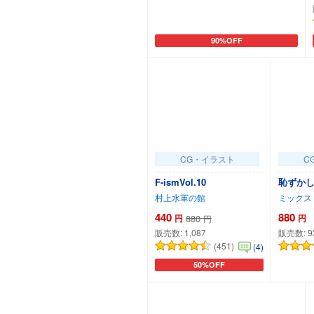
90%OFF
カートに追加
CG・イラスト
C
F-ismVol.10
恥ずかし
村上水軍の館
ミックス
440
880
円
880
円
円
販売数:
1,087
販売数:
9
(451)
(4)
50%OFF
カートに追加