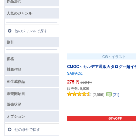
作品形式
人気のジャンル
他のジャンルで探す
割引
CG・イラスト
価格
CMOC～カルデア通販カタログ～超イ
対象作品
SAIPACo.
275
AI生成作品
円
550
円
販売数:
6,636
販売開始日
(2,556)
(21)
販売状況
オプション
50%OFF
カートに追加
他の条件で探す