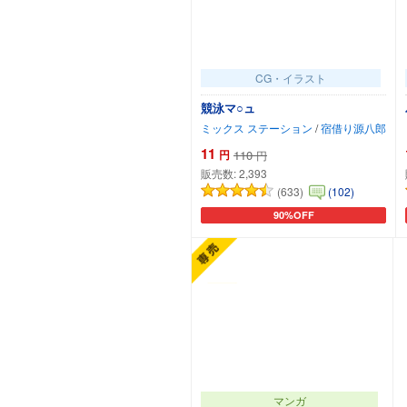
CG・イラスト
競泳マ○ュ
ミックス ステーション
/
宿借り源八郎
11
円
110
円
販売数:
2,393
(633)
(102)
90%OFF
カートに追加
マンガ