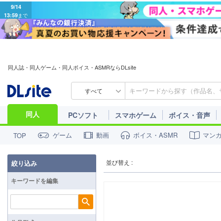
9/14
13:59
まで
同人誌・同人ゲーム・同人ボイス・ASMRならDLsite
すべて
同人
PCソフト
スマホゲーム
ボイス・音声
ゲーム
動画
ボイス・ASMR
マン
TOP
並び替え :
絞り込み
キーワードを編集
検索