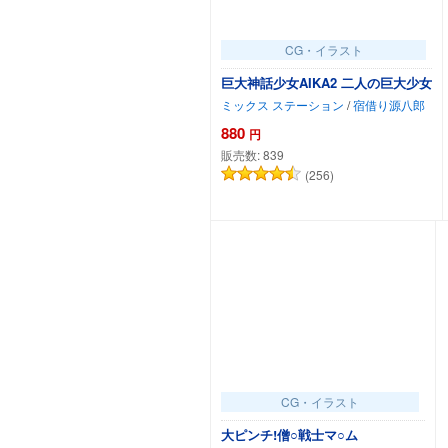
CG・イラスト
巨大神話少女AIKA2 二人の巨大少女
ミックス ステーション
/
宿借り源八郎
880
円
販売数:
839
(256)
カートに追加
CG・イラスト
大ピンチ!僧○戦士マ○ム