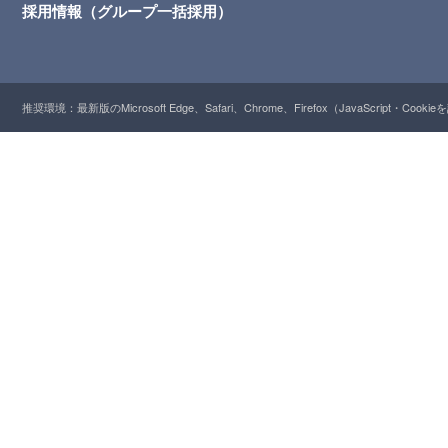
採用情報（グループ一括採用）
推奨環境：最新版のMicrosoft Edge、Safari、Chrome、Firefox（JavaScript・Cooki