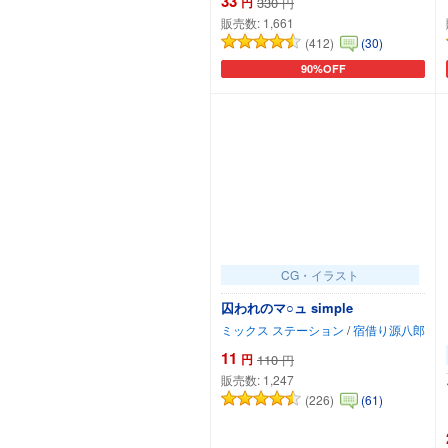
33
円
330
円
販売数:
1,661
(412)
(30)
90%OFF
カートに追加
CG・イラスト
囚われのマ○ュ simple
ミックス ステーション
/
宿借り源八郎
11
円
110
円
販売数:
1,247
(226)
(61)