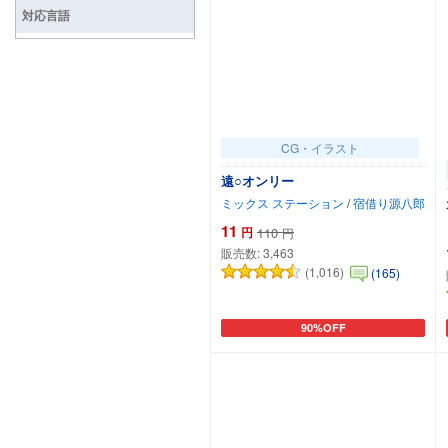
対応言語
CG・イラスト
遠○オンリー
ミックス ステーション
/
宿借り源八郎
11
円
110
円
販売数:
3,463
(1,016)
(165)
90%OFF
カートに追加