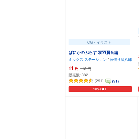
CG・イラスト
ばにかのぷらす 双羽麗音編
ミックス ステーション
/
宿借り源八郎
11
円
110
円
販売数:
882
(291)
(91)
90%OFF
カートに追加