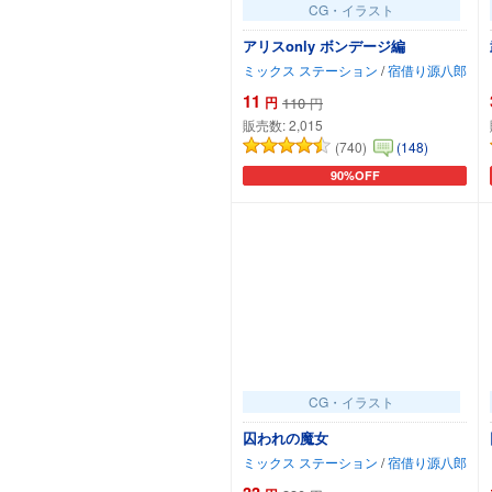
CG・イラスト
アリスonly ボンデージ編
ミックス ステーション
/
宿借り源八郎
11
円
110
円
販売数:
2,015
(740)
(148)
90%OFF
カートに追加
CG・イラスト
囚われの魔女
ミックス ステーション
/
宿借り源八郎