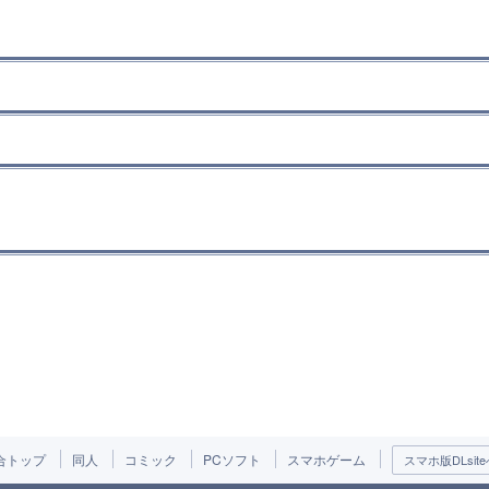
合トップ
同人
コミック
PCソフト
スマホゲーム
スマホ版DLsite