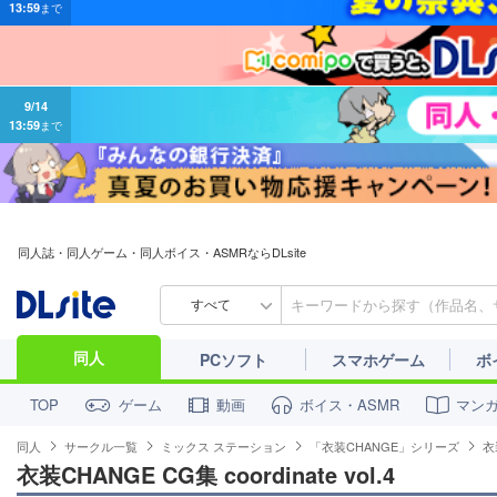
9/14
13:59
まで
同人誌・同人ゲーム・同人ボイス・ASMRならDLsite
すべて
同人
PCソフト
スマホゲーム
ボ
ゲーム
動画
ボイス・ASMR
マン
TOP
同人
サークル一覧
ミックス ステーション
「衣装CHANGE」シリーズ
衣装
衣装CHANGE CG集 coordinate vol.4