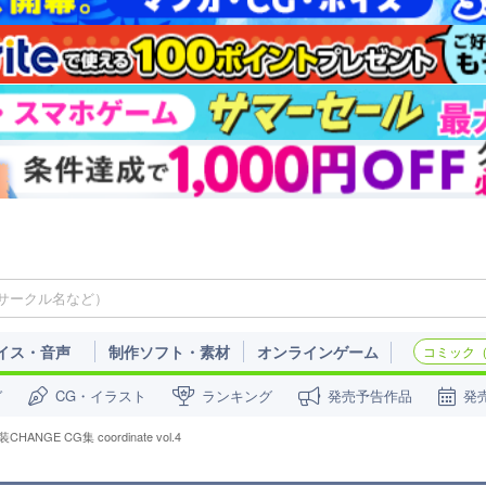
イス・音声
制作ソフト・素材
オンラインゲーム
コミック（c
ガ
CG・イラスト
ランキング
発売予告作品
発
CHANGE CG集 coordinate vol.4