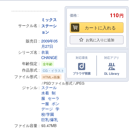
110
価格
円
ミックス
サークル名
ステーシ
カートに入れる
ョン
お気に入りに追加
販売日
2009年05
月27日
シリーズ名
衣装
CHANGE
対応環境
対応アプリ
年齢指定
全年齢
作品形式
CG・イラスト
ブラウザ視聴
DL Library
ファイル形式
HTML+画像
/ PSDファイル形式 / JPEG
ジャンル
スクール
水着
制
服
セーラ
ー服
ボン
デージ
学
校/学園
巨乳/爆乳
ファイル容量
93.47MB