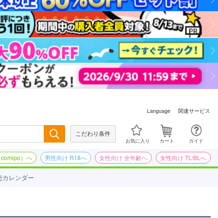
関連サービス
Language
こだわり条件
検索
お気に入り
カート
ガイド
omipo）へ
男性向け R18へ
女性向け 全年齢へ
女性向け TL/BLへ
売カレンダー