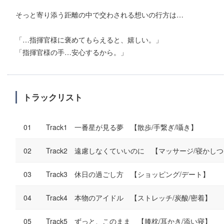
そっと寄り添う距離の中で交わされる想いの行方は…
「…指揮官様に褒めてもらえると、嬉しい。」
「指揮官様の手…安心するから。」
トラックリスト
Track1 一番星が見る夢 【散歩/手繋ぎ/囁き】
Track2 遠慮しなくていいのに 【マッサージ/寝かし
Track3 休日の過ごし方 【ショッピング/デート】
Track4 本物のアイドル 【ストレッチ/炭酸/密着】
Track5 ずっと、このまま 【膝枕/耳かき/添い寝】