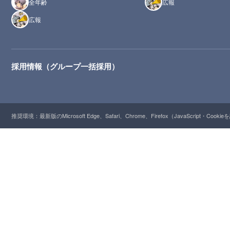
全年齢
広報
広報
採用情報（グループ一括採用）
推奨環境：最新版のMicrosoft Edge、Safari、Chrome、Firefox（JavaScript・Cooki