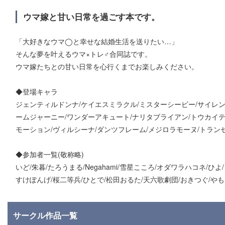
ウマ嫁と甘い日常を過ごす本です。
「大好きなウマ◯と幸せな結婚生活を送りたい…」
そんな夢を叶えるウマ×トレ♂合同誌です。
ウマ嫁たちとの甘い日常を心行くまでお楽しみください。
◆登場キャラ
ジェンティルドンナ/ケイエスミラクル/ミスターシービー/サイレン
ームジャーニー/ワンダーアキュート/ナリタブライアン/トウカイテ
モーション/ヴィルシーナ/ダンツフレーム/メジロラモーヌ/トラン
◆参加者一覧(敬称略)
いど/朱暮/たろうまる/Negahami/雪星こころ/オダワラハコネ/ひ
すけぽんげ/桜二等兵/ひとで/松田おるた/天六歌劇団/おきつぐ/や
サークル作品一覧