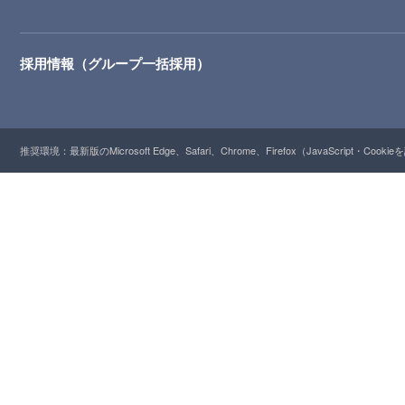
採用情報（グループ一括採用）
推奨環境：最新版のMicrosoft Edge、Safari、Chrome、Firefox（JavaScript・Cooki