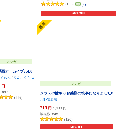
(105)
(4)
50%OFF
ートに追加
カートに追加
マンガ
画アーカイブvol.6
ごくらぶ
/
りんごくらぶ
マンガ
0
円
:
897
クラスの陰キャお嬢様の執事になりました8
(115)
八卦電影城
715
円
1,430
円
販売数:
845
(120)
50%OFF
カートに追加
カートに追加