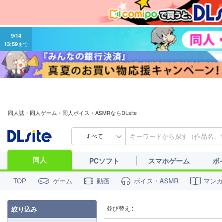
9/14
13:59
まで
同人誌・同人ゲーム・同人ボイス・ASMRならDLsite
すべて
同人
PCソフト
スマホゲーム
ボ
ゲーム
動画
ボイス・ASMR
マン
TOP
並び替え :
絞り込み