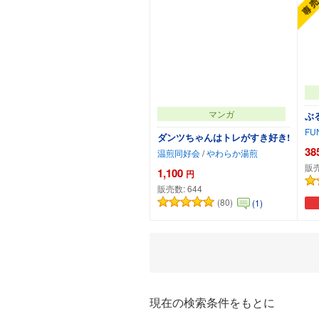
マンガ
ぶ
FU
ダンツちゃんはトレがすき好き!
38
温煎同好会
/
やわらか湯煎
販
1,100
円
販売数:
644
(80)
(1)
カートに追加
現在の検索条件をもとに