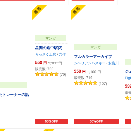
マンガ
マンガ
星間の途中駅(2)
ろっさく工房
/
六作
フルカラーアーカイブ
550
円
1,100
円
シベリアンハスキー
/
安倍川
販売数:
722
550
ジ
円
1,100
円
(70)
販売数:
719
Eigh
(107)
53
販売
ったトレーナーの話
50%OFF
50%OFF
カートに追加
カートに追加