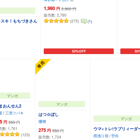
1,980
円
3,960
円
販売数:
2,760
○スキ！もちづきさん
(275)
(1)
50%OFF
50
カートに追加
カー
マンガ
マンガ
まおんせん2
屋
/
三澄ツバキ
はつ☆ぼし
マンガ
5
珊瑚
円
550
円
ウマ×トレ!ラブリィーダービ
売数:
1,761
275
円
550
円
(123)
雨洩り宿
/
空向
販売数:
1,724