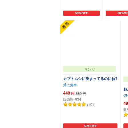
50%OFF
50%OF
カートに追加
カート
マンガ
カブトムシに決まってるのにね?
兎に角牛
お
440
円
880
円
GR
販売数:
934
49
(101)
販
50%OFF
カートに追加