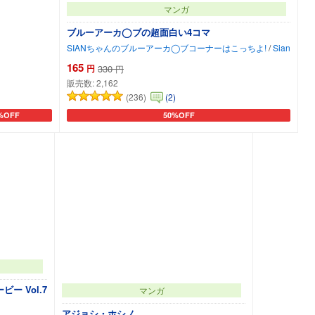
マンガ
ブルーアーカ◯ブの超面白い4コマ
SIANちゃんのブルーアーカ◯ブコーナーはこっちよ!
/
Sian
165
円
330
円
販売数:
2,162
(236)
(2)
%OFF
50%OFF
トに追加
カートに追加
ー Vol.7
マンガ
アジョシ・ホシノ