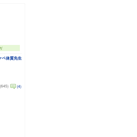
ガ
ケベ体質先生
(645)
(4)