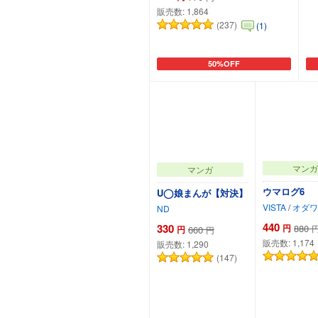
販売数:
1,864
(237)
(1)
50%OFF
カートに追加
マンガ
マンガ
ウマログ6
U◯娘まんが【対決】
VISTA
/
オダワ
ND
440
330
円
880
円
660
円
販売数:
1,174
販売数:
1,290
(147)