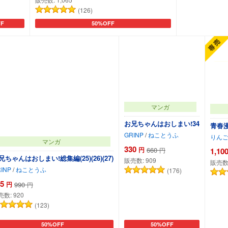
(126)
F
50%OFF
に追加
カートに追加
カ
マンガ
お兄ちゃんはおしまい!34
青春漫
GRINP
/
ねことうふ
りん
マンガ
330
円
660
1,10
円
兄ちゃんはおしまい!総集編(25)(26)(27)
販売数:
909
販売数
INP
/
ねことうふ
(176)
5
円
990
円
売数:
920
(123)
50%OFF
50%OFF
カートに追加
カートに追加