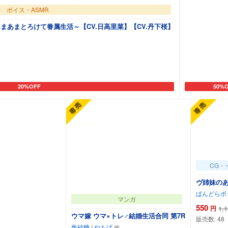
ボイス・ASMR
とあまあまとろけて眷属生活～【CV.日高里菜】【CV.丹下桜】
20%OFF
50%
カートに追加
カート
CG・
ヴ姉妹のあ
ぱんどらボ
マンガ
550
円
1,
ウマ嫁 ウマ×トレ♂結婚生活合同 第7R
販売数:
48
角砂糖
/
やもげ