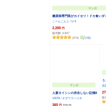
マンガ
糖尿病専門医がカイセツ！ドカ食いダ
こーんこんと
/
U-4
2,200
円
販売数:
4,947
(374)
(12)
カートに追加
う
マンガ
花
27
人妻タイシンの存在しない記憶8
販
VISTA
/
オダワラハコネ
385
円
770
円