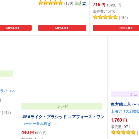
(170)
(2)
715
円
1,430
円
販売数:
1,410
(185)
50%OFF
50%OFF
50%OFF
カートに追加
カートに追加
カートに追加
ラハコネ
シュ
円
東方錦上京 〜 Fos
マンガ
上海アリス幻樂
(142)
UMAライク・プラシッド エアフォース・ワン
1,760
円
コーヒー飲み過ぎ
販売数:
971
440
円
880
(
円
販売数:
1,065