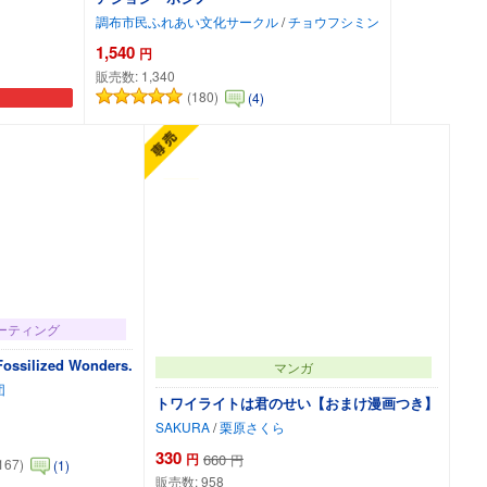
調布市民ふれあい文化サークル
/
チョウフシミン
1,540
円
販売数:
1,340
(180)
(4)
カートに追加
ーティング
silized Wonders.
マンガ
団
トワイライトは君のせい【おまけ漫画つき】
SAKURA
/
栗原さくら
330
円
660
円
167)
(1)
販売数:
958