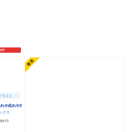
OFF
に追加
イラスト
れや此れや2
ックス
100
円