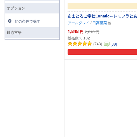
オプション
あまとろご奉仕Lunatic～レミフラ
他の条件で探す
アールグレイ
/
日高里菜
1,848
円
2,310
円
対応言語
販売数:
8,182
(743)
(88)