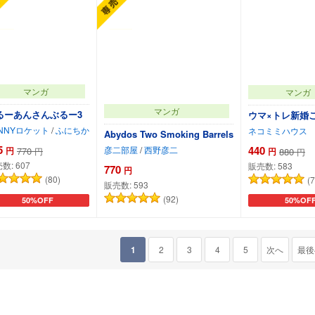
マンガ
マンガ
マンガ
るーあんさんぶるー3
ウマ×トレ新婚
NNYロケット
/
ふにちか
ネコミミハウス
Abydos Two Smoking Barrels
5
440
彦二部屋
/
西野彦二
円
770
円
880
円
円
売数:
607
販売数:
583
770
円
(80)
(7
販売数:
593
(92)
50%OFF
50%OF
カートに追加
カートに追加
カートに
1
2
3
4
5
次へ
最後