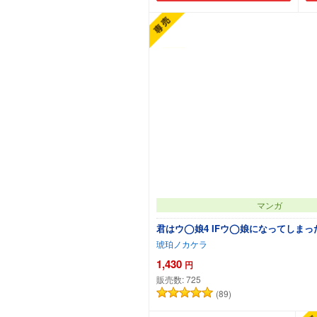
マンガ
君はウ◯娘4 IFウ◯娘になってしま
琥珀ノカケラ
1,430
円
販売数:
725
(89)
カートに追加