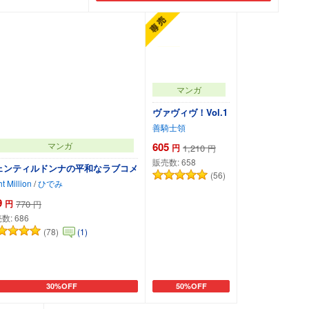
マンガ
ヴァヴィヴ！Vol.1
善騎士領
605
マンガ
円
1,210
円
販売数:
658
ェンティルドンナの平和なラブコメ
(56)
t Million
/
ひでみ
9
円
770
円
数:
686
(78)
(1)
30%OFF
50%OFF
カートに追加
カートに追加