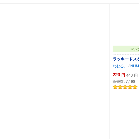
マン
ラッキードス
なむる。
/
NUM
220
円
440
円
販売数:
7,198