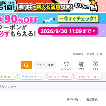
関連サービス
Language
こだわり条件
検索
お気に入り
カート
ガイド
omipo）へ
男性向け R18へ
女性向け 全年齢へ
女性向け TL/BLへ
売カレンダー
表示件数 ：
表示形式 ：