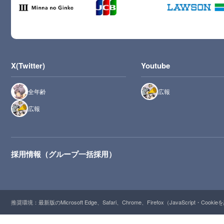
X(Twitter)
Youtube
全年齢
広報
広報
採用情報（グループ一括採用）
推奨環境：最新版のMicrosoft Edge、Safari、Chrome、Firefox（JavaScript・Cooki