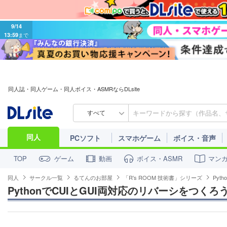
9/14
13:59
まで
同人誌・同人ゲーム・同人ボイス・ASMRならDLsite
すべて
同人
PCソフト
スマホゲーム
ボイス・音声
ゲーム
動画
ボイス・ASMR
マン
TOP
同人
サークル一覧
るてんのお部屋
「R's ROOM 技術書」シリーズ
Pyt
PythonでCUIとGUI両対応のリバーシをつくろ