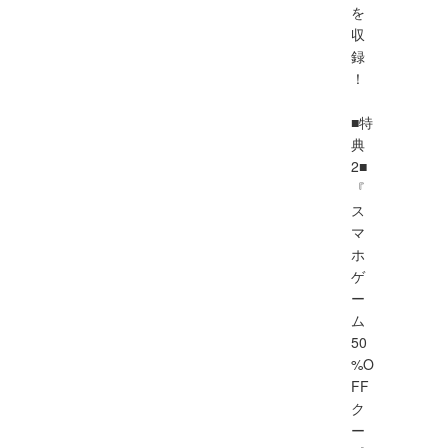
を
収
録
！
■特
典
2■
『
ス
マ
ホ
ゲ
ー
ム
50
%O
FF
ク
ー