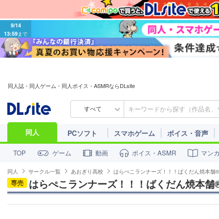
9/14
13:59
まで
同人誌・同人ゲーム・同人ボイス・ASMRならDLsite
すべて
同人
PCソフト
スマホゲーム
ボイス・音声
ゲーム
動画
ボイス・ASMR
マン
TOP
同人
サークル一覧
あおぎり高校
はらぺこランナーズ！！！ばくだん焼本舗
はらぺこランナーズ！！！ばくだん焼本舗
専売