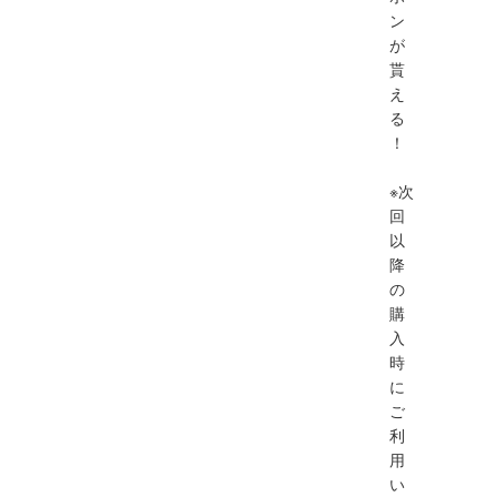
ン
が
貰
え
る
！
※次
回
以
降
の
購
入
時
に
ご
利
用
い