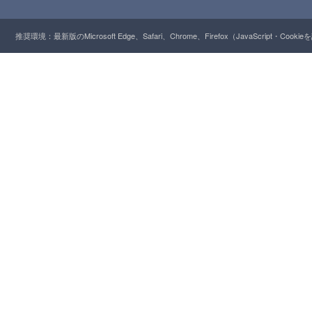
推奨環境：最新版のMicrosoft Edge、Safari、Chrome、Firefox（JavaScript・Cooki