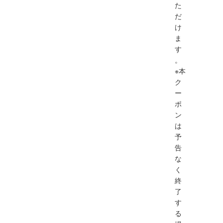
た
だ
け
ま
す
。
※本
ク
ー
ポ
ン
は
予
告
な
く
終
了
す
る