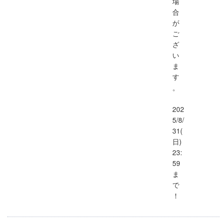
場
合
が
ご
ざ
い
ま
す
。
202
5/8/
31(
日)
23:
59
ま
で
！