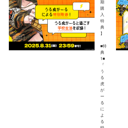
期
購
入
特
典
】
■特
典
1■
『
う
る
虎
が
ー
る
に
よ
る
特