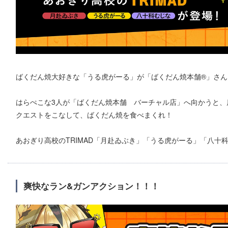
ばくだん焼大好きな「うる虎がーる」が「ばくだん焼本舗®」さ
はらぺこな3人が「ばくだん焼本舗 バーチャル店」へ向かうと、
クエストをこなして、ばくだん焼を食べまくれ！
あおぎり高校のTRIMAD「月赴ゐぶき」「うる虎がーる」「八十
爽快なラン&ガンアクション！！！