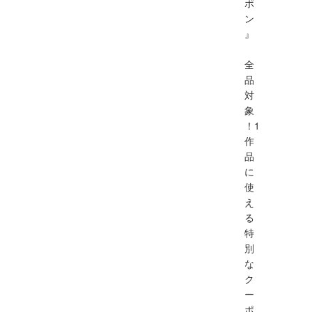
ポ
ン
』
全
品
対
象
！1
作
品
に
使
え
る
特
別
な
ク
ー
ポ