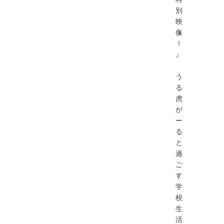
別
映
像
！
』
う
る
虎
が
ー
る
と
過
ご
す
学
校
生
活