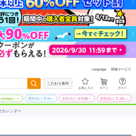
関連サービス
Language
こだわり条件
検索
お気に入り
カート
ガイド
omipo）へ
男性向け R18へ
女性向け 全年齢へ
女性向け TL/BLへ
売カレンダー