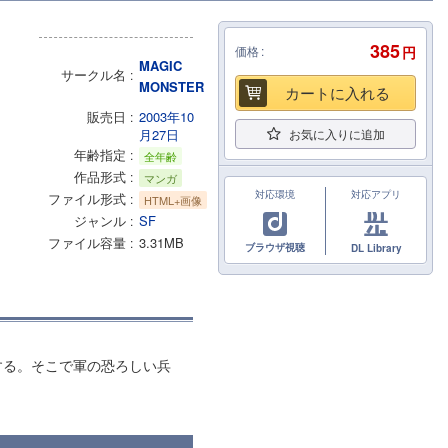
385
価格
円
MAGIC
サークル名
MONSTER
カートに入れる
販売日
2003年10
月27日
お気に入りに追加
年齢指定
全年齢
作品形式
マンガ
対応環境
対応アプリ
ファイル形式
HTML+画像
ジャンル
SF
ファイル容量
3.31MB
ブラウザ視聴
DL Library
する。そこで軍の恐ろしい兵