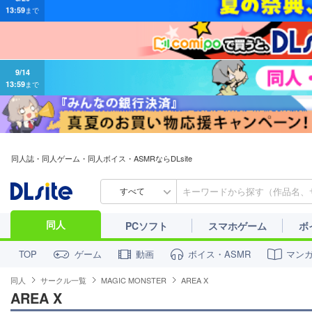
9/14
13:59
まで
同人誌・同人ゲーム・同人ボイス・ASMRならDLsite
すべて
同人
PCソフト
スマホゲーム
ボ
ゲーム
動画
ボイス・ASMR
マン
TOP
同人
サークル一覧
MAGIC MONSTER
AREA X
AREA X