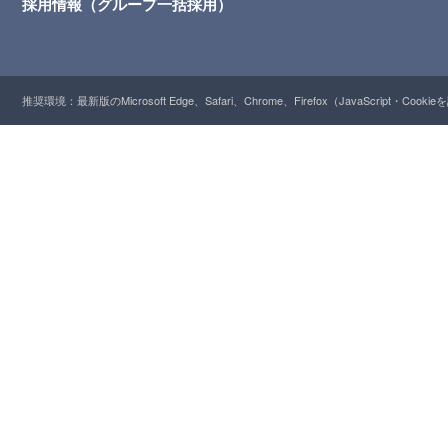
採用情報（グループ一括採用）
推奨環境：最新版のMicrosoft Edge、Safari、Chrome、Firefox（JavaScript・Cooki