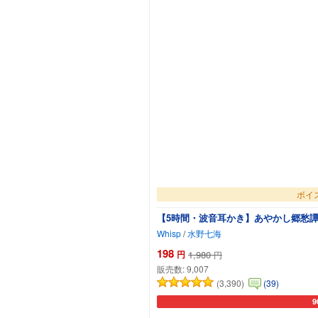
ボイ
【5時間・波音耳かき】あやかし郷愁譚
Whisp
/
水野七海
198
円
1,980
円
販売数:
9,007
(3,390)
(39)
9
カ