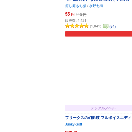
癒し庵もち猫
/
水野七海
55
円
110
円
販売数:
4,421
(1,041)
(94)
デジタルノベル
フリークスの幻影肢 フルボイスエディ
Junky-Soft