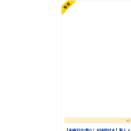
ボ
【本編35分/声なしASMR付き】新人