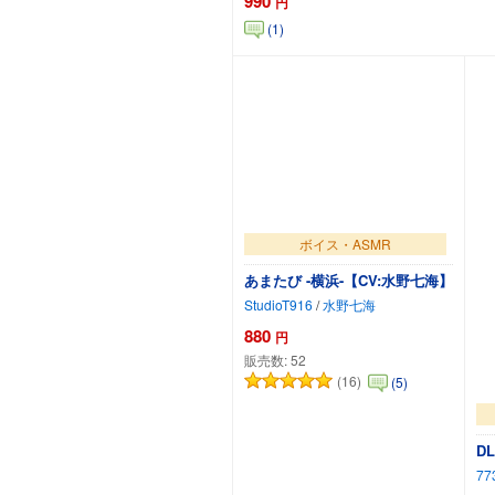
990
円
(1)
カートに追加
ボイス・ASMR
あまたび -横浜-【CV:水野七海】
StudioT916
/
水野七海
880
円
販売数:
52
(16)
(5)
D
7