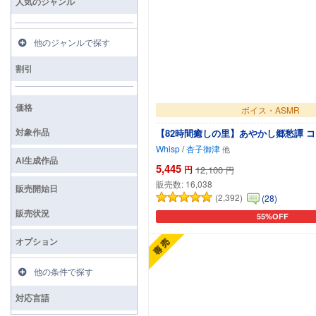
人気のジャンル
他のジャンルで探す
割引
価格
ボイス・ASMR
対象作品
【82時間癒しの里】あやかし郷愁譚 
Whisp
/
杏子御津
AI生成作品
5,445
円
12,100
円
販売数:
16,038
販売開始日
(2,392)
(28)
販売状況
55%OFF
カートに追加
オプション
他の条件で探す
対応言語