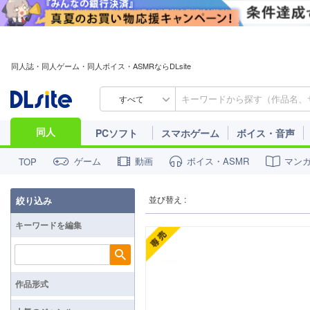
同人誌・同人ゲーム・同人ボイス・ASMRならDLsite
すべて
同人
PCソフト
スマホゲーム
ボイス・音声
ゲーム
動画
ボイス・ASMR
マン
TOP
並び替え :
絞り込み
キーワードを編集
検索
作品形式