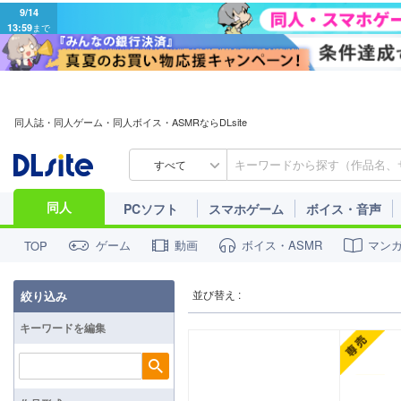
9/14
13:59
まで
同人誌・同人ゲーム・同人ボイス・ASMRならDLsite
すべて
同人
PCソフト
スマホゲーム
ボイス・音声
ゲーム
動画
ボイス・ASMR
マン
TOP
並び替え :
絞り込み
キーワードを編集
検索