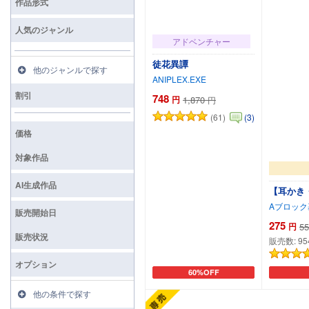
作品形式
人気のジャンル
アドベンチャー
徒花異譚
他のジャンルで探す
ANIPLEX.EXE
割引
748
円
1,870
円
(61)
(3)
価格
対象作品
AI生成作品
【耳かき
Aブロック
販売開始日
275
円
55
販売状況
販売数:
95
オプション
60%OFF
カートに追加
他の条件で探す