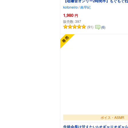
【咀嚼音オンリー2時間半】もぐもぐねい
kotoneiro
/
南早紀
1,980
円
販売数:
397
(91)
(6)
カートに
ボイス・ASMR
生徒会長は甘えたい!‐オギャりオギャられ