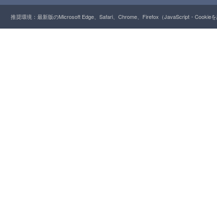
推奨環境：最新版のMicrosoft Edge、Safari、Chrome、Firefox（JavaScript・Cooki