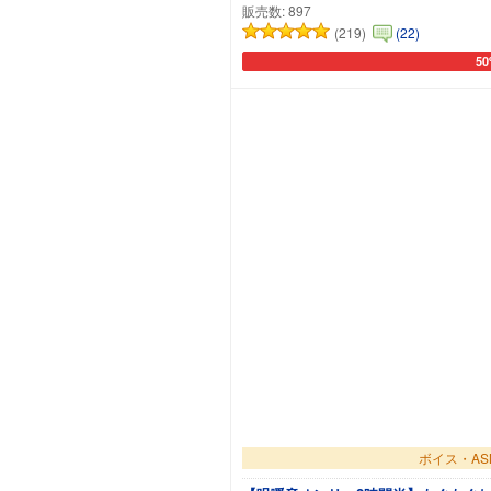
販売数:
897
(219)
(22)
5
カ
ボイス・AS