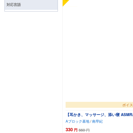
対応言語
ボイス
【耳かき、マッサージ、添い寝 ASM
Aブロック基地
/
南早紀
330
円
660
円