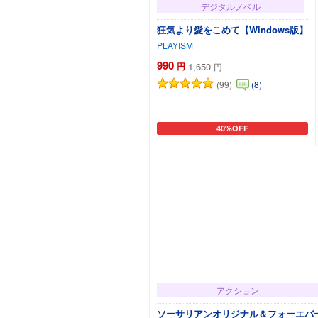
デジタルノベル
狂気より愛をこめて【Windows版】
PLAYISM
990
円
1,650
円
(99)
(8)
40%OFF
カートに追加
アクション
ソーサリアンオリジナル＆フォーエバ