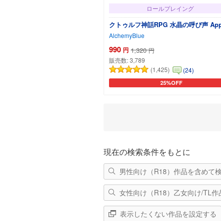
ロールプレイング
クトゥルフ神話RPG 水晶の呼び声 App
AlchemyBlue
990
円
1,320
円
販売数:
3,789
(1,425)
(24)
25%OFF
カートに追加
現在の検索条件をもとに
男性向け（R18）作品を含めて
女性向け（R18）乙女向け/TL
表示したくない作品を設定する