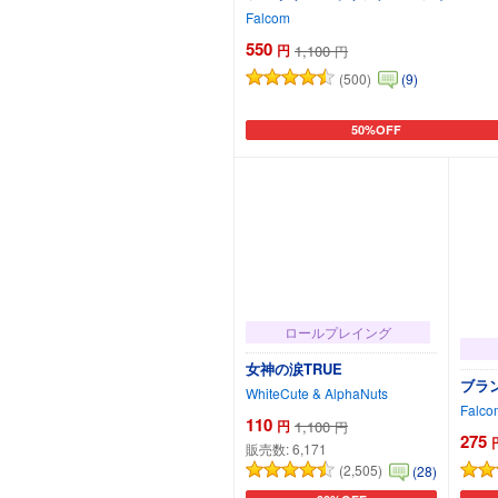
Falcom
550
円
1,100
円
(500)
(9)
50%OFF
カートに追加
ロールプレイング
女神の涙TRUE
ブラ
WhiteCute & AlphaNuts
Falco
110
円
1,100
円
275
販売数:
6,171
(2,505)
(28)