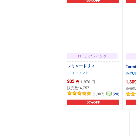
90%OFF
カートに追加
ロールプレイング
レミャードリィ
Term
コココソフト
IMYU
935
1,30
円
1,870
円
販売数:
4,757
販売数
(1,907)
(20)
50%OFF
カートに追加