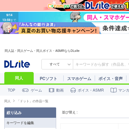
9/14
13:59
まで
同人誌・同人ゲーム・同人ボイス・ASMRならDLsite
すべて
同人
PCソフト
スマホゲーム
ボイス・音声
ゲーム
動画
ボイス・ASMR
マン
TOP
同人
「ドット」の作品一覧
並び替え :
絞り込み
キーワードを編集