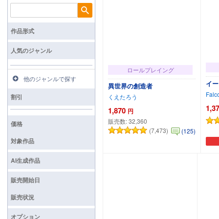
検索
作品形式
人気のジャンル
ロールプレイング
他のジャンルで探す
イー
異世界の創造者
Falc
割引
くえたろう
1,3
1,870
円
販売数:
32,360
価格
(7,473)
(125)
対象作品
カートに追加
AI生成作品
販売開始日
販売状況
オプション