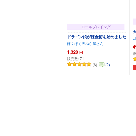
ロールプレイング
ドラゴン娘が錬金術を始めました
L
ほくほく天ぷら屋さん
4
1,320
円
販
販売数:
71
(6)
(2)
カートに追加