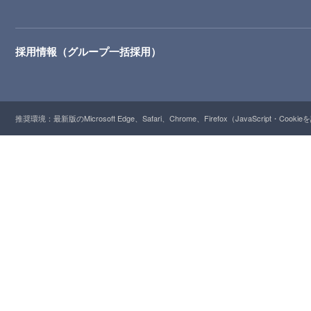
採用情報（グループ一括採用）
推奨環境：最新版のMicrosoft Edge、Safari、Chrome、Firefox（JavaScript・Cooki