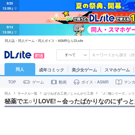
13:59
まで
9/14
13:59
まで
同人誌・同人ゲーム・同人ボイス・ASMRならDLsite
すべて
同人
成年コミック
美少女ゲーム
スマホゲーム
ゲーム
動画
ボイス・ASMR
マン
TOP
同人
サークル一覧
はりねずみ工房／じゃんがり工房
「J〇物シリーズ」シリ
秘薬でエ○リLOVE!～会ったばかりなのにずっ