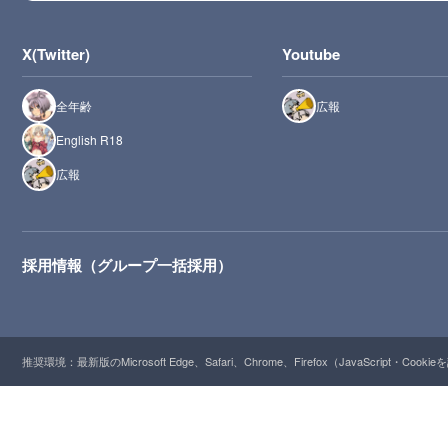
X(Twitter)
Youtube
全年齢
広報
English R18
広報
採用情報（グループ一括採用）
推奨環境：最新版のMicrosoft Edge、Safari、Chrome、Firefox（JavaScript・Cooki