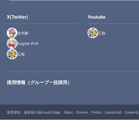
X(Twitter)
Youtube
全年齢
広報
English R18
広報
採用情報（グループ一括採用）
推奨環境：最新版のMicrosoft Edge、Safari、Chrome、Firefox（JavaScript・Cooki