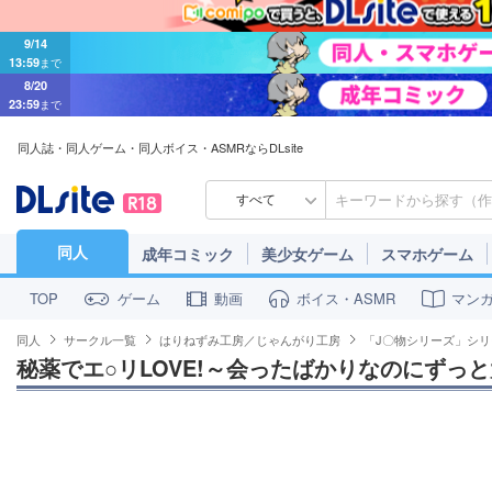
9/14
13:59
まで
8/20
23:59
まで
同人誌・同人ゲーム・同人ボイス・ASMRならDLsite
すべて
同人
成年コミック
美少女ゲーム
スマホゲーム
ゲーム
動画
ボイス・ASMR
マン
TOP
同人
サークル一覧
はりねずみ工房／じゃんがり工房
「J〇物シリーズ」シリ
秘薬でエ○リLOVE!～会ったばかりなのにずっ