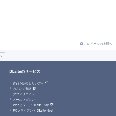
このページの上部へ
へ
DLsiteのサービス
作品を販売したい方へ
みんなで翻訳
アフィリエイト
メールマガジン
Webビューア DLsite Play
PCクライアント DLsite Nest