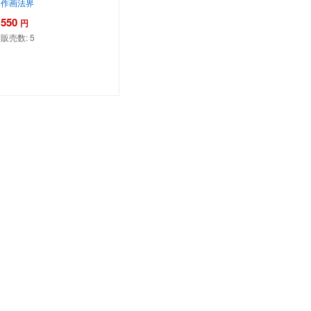
作画法界
550
円
販売数:
5
カートに追加