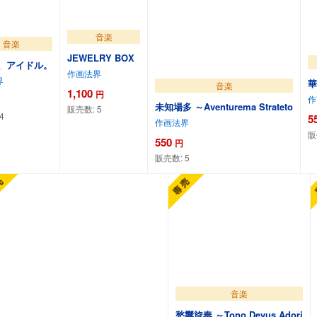
音楽
音楽
JEWELRY BOX
、アイドル。
作画法界
界
華
音楽
1,100
円
作
未知場多 ～Aventurema Strateto
販売数:
5
4
5
作画法界
販
550
円
販売数:
5
ートに追加
カートに追加
カートに追加
音楽
愁響旋奏 ～Tono Devus Adori