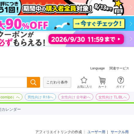
関連サービス
Language
こだわり条件
検索
お気に入り
カート
ガイド
omipo）へ
男性向け R18へ
女性向け 全年齢へ
女性向け TL/BLへ
売カレンダー
アフィリエイトリンクの作成
:
ユーザー用
|
サークル用