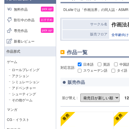
無料作品
pick up!
DLsiteでは「作画法界」の同人誌・AS
割引中の作品
おすすめ
作画法
サークル名
専売作品
pick up!
販売フロア
全年齢向け
新着レビュー
作品一覧
作品形式
ゲーム
日本語
英語
中国
対応言語:
ロールプレイング
スウェーデン語
タイ語
アクション
販売作品
シミュレーション
アドベンチャー
シューティング
12
並び替え :
その他ゲーム
マンガ
CG・イラスト