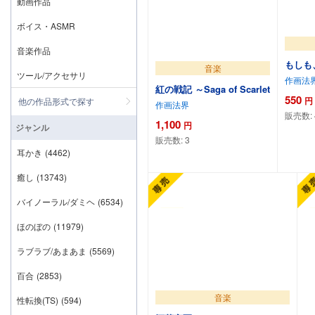
動画作品
ボイス・ASMR
音楽作品
もしも
音楽
ツール/アクセサリ
作画法
紅の戦記 ～Saga of Scarlet
550
円
他の作品形式で探す
作画法界
販売数:
1,100
円
ジャンル
販売数:
3
耳かき
(4462)
カートに追加
カ
癒し
(13743)
バイノーラル/ダミヘ
(6534)
ほのぼの
(11979)
ラブラブ/あまあま
(5569)
百合
(2853)
音楽
性転換(TS)
(594)