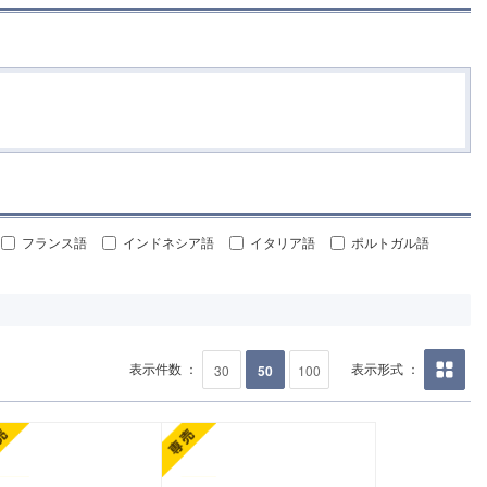
フランス語
インドネシア語
イタリア語
ポルトガル語
表示件数 ：
表示形式 ：
30
50
100
画像の
み