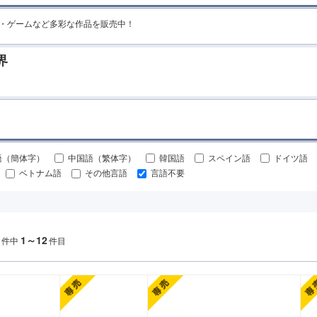
MR・ゲームなど多彩な作品を販売中！
界
語（簡体字）
中国語（繁体字）
韓国語
スペイン語
ドイツ語
ベトナム語
その他言語
言語不要
1～12
件中
件目