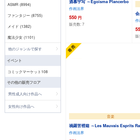
酒慕宇写 ～Egoisma Plancerbo
ASMR
(8994)
作画法界
会
ファンタジー
(8755)
550
円
作
販売数:
7
メイド
(1382)
5
販
魔法少女
(1101)
カートに追加
他のジャンルで探す
イベント
コミックマーケット108
その他の販売フロア
男性成人向け作品へ
女性向け作品へ
音楽
禍羅苦裡箱 ～Les Mauvais Esprits Ra
作画法界