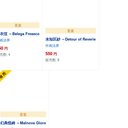
音楽
音楽
衣弦 ～Belega Freseco
未知区紗 ～Detour of Reverie
画法界
作画法界
50
円
550
円
売数:
4
販売数:
8
カートに追加
カートに追加
音楽
幻典怪綺 ～Malnova Gloro