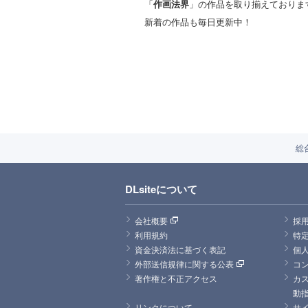
「
作画法界
」の作品を取り揃えておりま
新着の作品も毎日更新中！
総
DLsiteについて
会社概要
採
利用規約
特
資金決済法に基づく表記
個
外部送信規律に関する公表
コ
著作権と不正アクセス
カ
動
リンクについて
サ