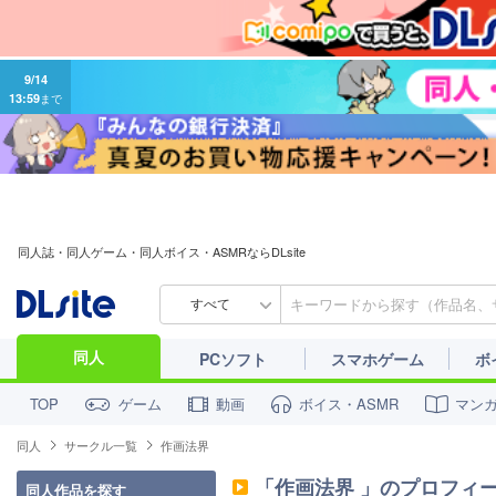
9/14
13:59
まで
同人誌・同人ゲーム・同人ボイス・ASMRならDLsite
すべて
同人
PCソフト
スマホゲーム
ボ
ゲーム
動画
ボイス・ASMR
マン
TOP
同人
サークル一覧
作画法界
「
作画法界
」のプロフィ
同人作品を探す