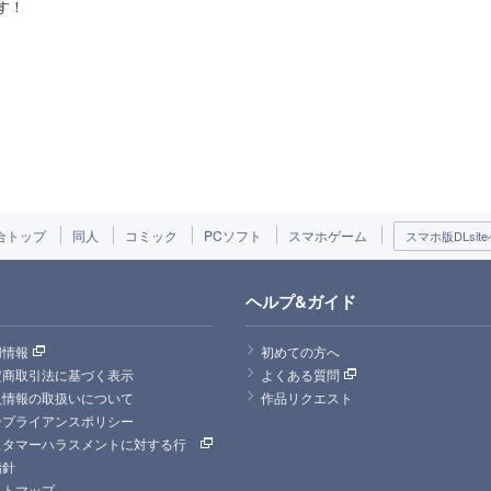
す！
合トップ
同人
コミック
PCソフト
スマホゲーム
スマホ版DLsite
ヘルプ&ガイド
用情報
初めての方へ
定商取引法に基づく表示
よくある質問
人情報の取扱いについて
作品リクエスト
ンプライアンスポリシー
スタマーハラスメントに対する行
指針
イトマップ