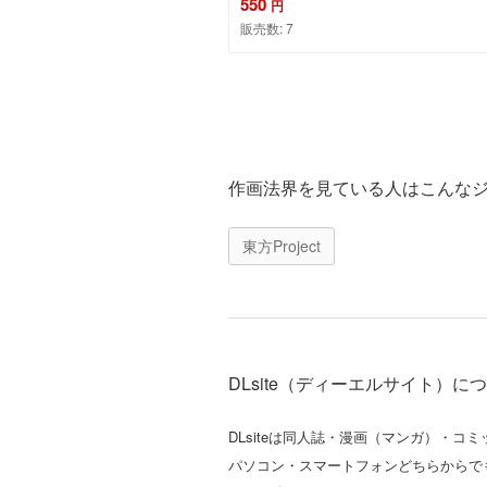
550
円
販売数:
7
カートに追加
作画法界を見ている人はこんな
東方Project
DLsite（ディーエルサイト）に
DLsiteは同人誌・漫画（マンガ）・
パソコン・スマートフォンどちらからで