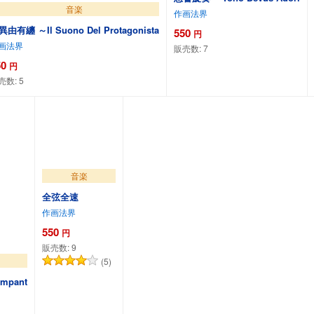
音楽
作画法界
異由有纏 ～Il Suono Del Protagonista
550
円
画法界
販売数:
7
50
円
売数:
5
カートに追加
カートに追加
音楽
全弦全速
作画法界
550
円
販売数:
9
(5)
mpant