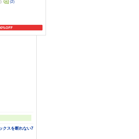
)
(2)
30%OFF
ートに追加
ックスを断れない7