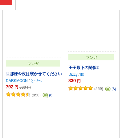
マンガ
マンガ
王子殿下の閨係2
旦那様今夜は寝かせてください
Dizzy
/
眩
330
DARKMOON
/
とづべ
円
792
円
880
円
(259)
(6)
(350)
(6)