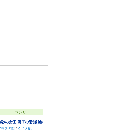
マンガ
熱砂の女王 獅子の妻(前編)
ガラスの靴
/
くじ太郎