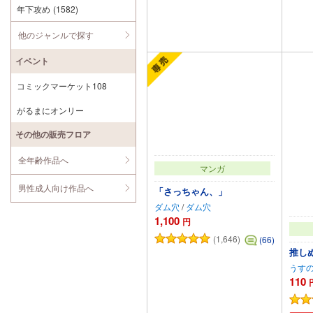
年下攻め
(1582)
他のジャンルで探す
カートに追加
イベント
コミックマーケット108
がるまにオンリー
その他の販売フロア
全年齢作品へ
マンガ
男性成人向け作品へ
「さっちゃん、」
ダム穴
/
ダム穴
1,100
円
(1,646)
(66)
推し
うす
110