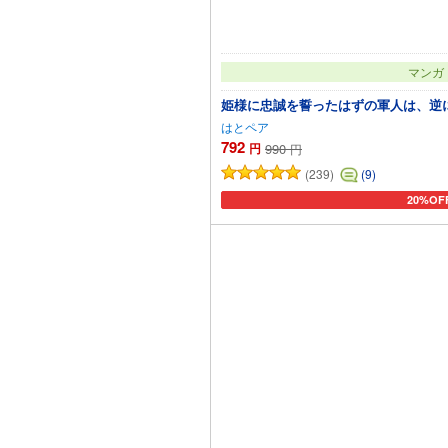
マンガ
姫様に忠誠を誓ったはずの軍人は、逆
はとペア
792
円
990
円
(239)
(9)
20%OF
カートに