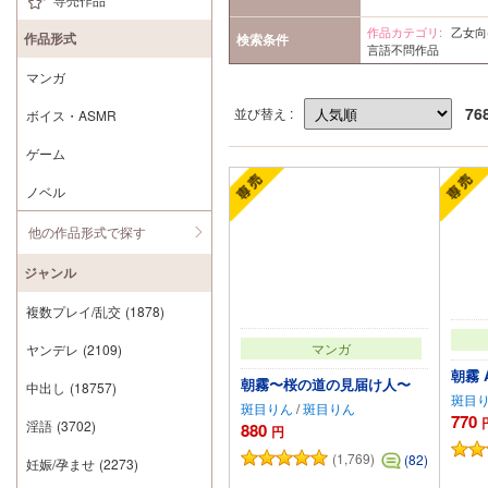
作品カテゴリ:
乙女
作品形式
検索条件
言語不問作品
マンガ
76
並び替え :
ボイス・ASMR
ゲーム
ノベル
他の作品形式で探す
ジャンル
複数プレイ/乱交
(1878)
マンガ
ヤンデレ
(2109)
朝霧 
朝霧〜桜の道の見届け人〜
中出し
(18757)
斑目
斑目りん
/
斑目りん
770
淫語
(3702)
880
円
(1,769)
(82)
妊娠/孕ませ
(2273)