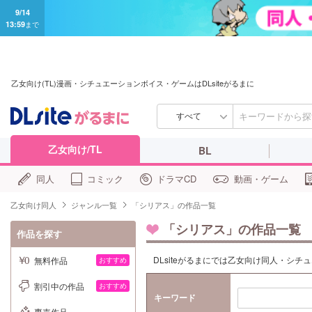
9/14
13:59
まで
乙女向け(TL)漫画・シチュエーションボイス・ゲームはDLsiteがるまに
すべて
乙女向け/TL
BL
同人
コミック
ドラマCD
動画・ゲーム
乙女向け同人
ジャンル一覧
「シリアス」の作品一覧
「シリアス」の作品一覧
作品を探す
DLsiteがるまにでは乙女向け同人・シ
無料作品
おすすめ
割引中の作品
おすすめ
キーワード
専売作品