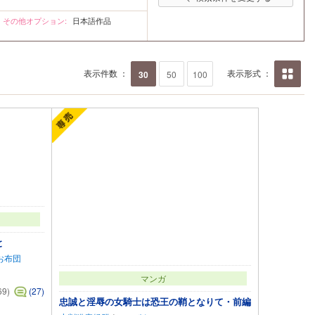
再検
索
その他オプション:
日本語作品
表示件数 ：
表示形式 ：
30
50
100
画像の
み
と
お布団
マンガ
69)
(27)
忠誠と淫辱の女騎士は恐王の鞘となりて・前編