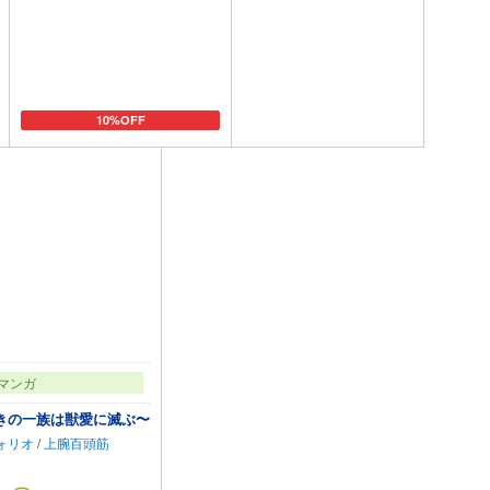
10%OFF
カートに追加
カートに追加
マンガ
きの一族は獣愛に滅ぶ〜
ォリオ
/
上腕百頭筋