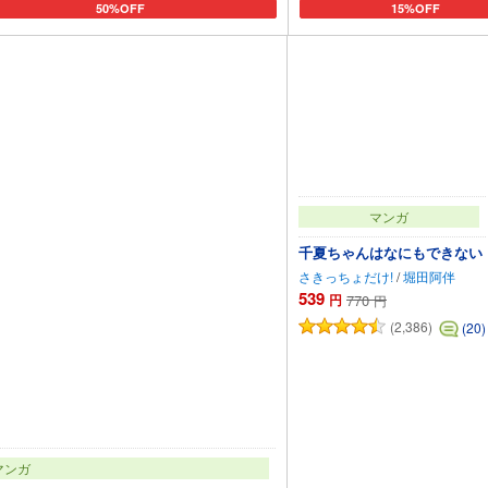
50%OFF
15%OFF
カートに追加
カートに追加
マンガ
千夏ちゃんはなにもできない
さきっちょだけ!
/
堀田阿伴
539
円
770
円
(2,386)
(20)
マンガ