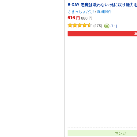
B-DAY 悪魔は嗤わない-死に戻り能
さきっちょだけ!
/
堀田阿伴
616
円
880
円
(578)
(11)
3
カ
マンガ