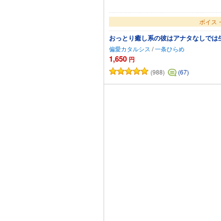
ボイス・
おっとり癒し系の彼はアナタなしでは
偏愛カタルシス
/
一条ひらめ
1,650
円
(988)
(67)
カー