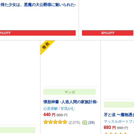
力を得た少女は、悪魔の大公爵様に魅いられた-
0%OFF
30%OFF
ートに追加
カートに追加
マンガ
懐胎神書 -人造人間の家族計画-
心宮溶解
/
甘流がむ
440
牙と涙 〜魔物憑
円
880
円
マッスルポートフ
(2,375)
(39)
693
円
990
円