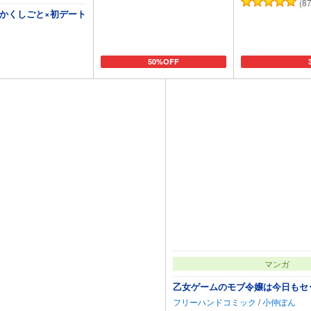
(87
 かくしごと×初デート
50%OFF
カートに追加
カ
マンガ
乙女ゲームのモブ令嬢は今日もセ
フリーハンドコミック
/
小仲ぽん