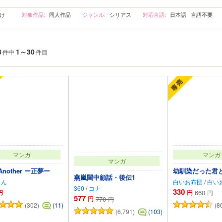
向け
対象作品:
同人作品
ジャンル:
シリアス
対応言語:
日本語 言語不要
8
1～30
件中
件目
マンガ
マンガ
マンガ
Another ー正夢ー
幼馴染だった君
燕嵐閨中顧話・後伝1
りん
白いお布団
/
白い
360
/
コナ
330
円
円
660
円
577
円
770
円
(302)
(8
(11)
(6,791)
(103)