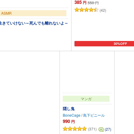
385
円
550
円
(42)
ASMR
生きていけない～死んでも離れないよ～
30%OFF
トに追加
カートに追加
マンガ
隠し鬼
BoneCage
/
鳥下ビニール
990
円
(371)
(27)