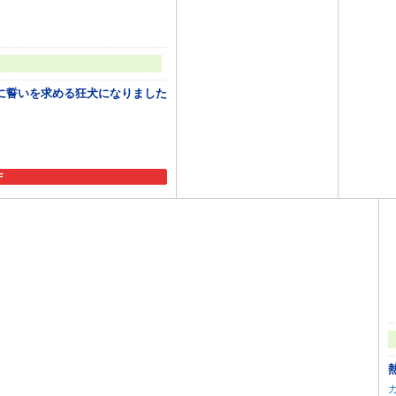
に誓いを求める狂犬になりました
F
追加
カートに追加