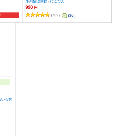
小判猫症候群
/
にこぴん
990
円
(709)
(36)
F
追加
カートに追加
もいる妹