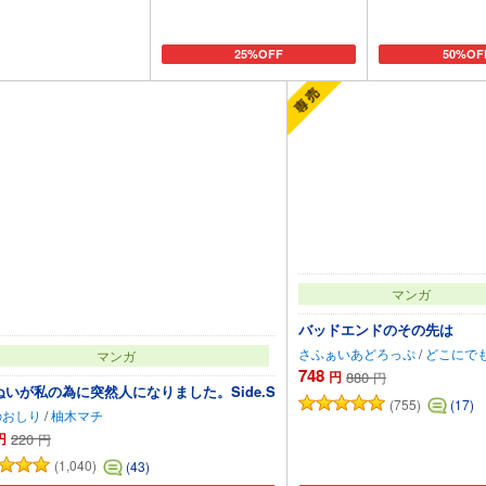
25%OFF
50%OF
カートに追加
カートに追加
カートに
マンガ
バッドエンドのその先は
さふぁいあどろっぷ
/
どこにで
マンガ
748
円
880
円
ぬいが私の為に突然人になりました。Side.S
(755)
(17)
のおしり
/
柚木マチ
円
220
円
(1,040)
(43)