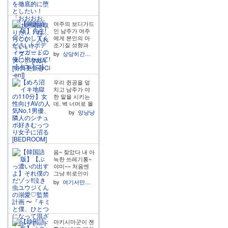
意思表明,为了不
漏出破绽但是又
很难压抑对你的
여주의 보디가드
好感,所以一直各
인 남주가 여주
种幼稚的欺负
에게 본인의 마
你。 在前面几轨
조기질 성향과
里一直非常嚣张
과거를 들키면서
且傲娇,倒数第二
by
상당히간절한사람
이어지는 쌍방...
轨是我最喜欢的!
남주 본인 피셜
此男一边难过认
본인이 마조히스
错一边自责一边
트라 했는데 하
不自信觉得女主
우리 쥔공을 덮
는 짓은 뭔가 복
不会喜欢自己这
치고 남주가 야
종처럼 느껴지지
样的家伙。一直
한 말을 시키는
는 않았어요. 자
自负之人突如其
데, 벽 너머로 몰
기가 먼저 안달
来的自卑非常好
래 엿들었던... 줜
by
앙냥냥
나서 주인님(ㅋ
吃!! 然后后面在
공이 혼자 할 때
ㅋ.. 허락도 안 받
一起了就非常可
대사를 그대로
고 먼저 안겨 들
爱非常萌完全化
시키며 듣고 싶
어오거나 하는게
身小狗,虽然还是
었었다고 말한다
먼가 오히려 남
很不好意思说爱
는 점에서 일단
성 수라고 하기
음~ 찾았다 내 아
你,但是会在你的
별 한개. 이어서
보다는 약간 말
늑한 쓰레기통~
要求下变扭的说
바로 줜공이 말
잘 듣는 강아지?
야미~~ 처음엔
爱。特典也很萌!
하니까 웃음기
에 더 가까운 느
그냥 히로인이
完全是我喜欢的
가득한 목소리로
낌이 났음. 본인
일하는 곳에서
类型!!还是很喜
귀엽다는 듯
by
여기서만뿜어낼수있는변태력
이 봉사하겠다~
혼자 히히거리면
欢傲娇男!
이..!!! >>>스나오
같은 선언? 을 많
서 만족해하던
<<< 하는 거??
이 해서 이런거
찐따였는데 어떠
아 이거 별 한 바
에 두근두근 하
한 사건을 계기
가지 드립니다
시는 소녀들에게
로 히로인과 가
워후~! 여기서 정
마키시마군이 젠
는 추천합니다.
까워지면서 스스
말 구매 욕구가