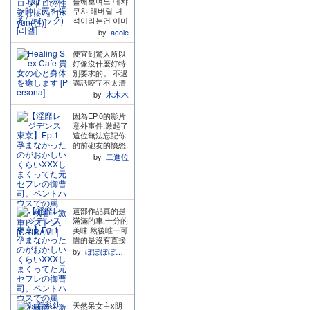
틀해보여도 메챠
로를 '히어로'라
치솟았구요.... 다
쿠챠 해버릴 녀
망상하며 돌변합
른 걸로는 다른
석이라는건 이미
니다,, 말더듬거
리뷰어분이 말한
서클 성향을 통
리던 놈이 각성
by
acole
다메가 보고 싶
해 알고있었습니
해서 훼까닥 돌
다고 한 것도 좋
다.. 기대를 저버
아버리는데 망상
았음... 거절했는
便宜到驚人所以
리지 않는 통수
은 여전하고 말
데도 자기 맘대
好像沒什麼好特
치기에 감사드리
ㅈㄴ 많고 개흥
로 끌어드리려고
別要求的。 不過
며… BSS이면서
분해서 막 밀어
하는 게 보였고,
講話咬字不太清
NTR하는 녀석..
붙이는데 찐맛도
다메가 뭐.. 예...
晰,有點黏在一
by
木木木
저는 이런 녀석
리에요 여러분
그런 상황에서
起,像是舌頭放置
을 기다려왔던거
진짜 나 믿고 잡
많이 쓰이니까
的位子有誤和口
因為EP.0的影片
네요… 정말 너
숴봐 ㄹㅇ 시오
야한 느낌이 확
腔肌肉運用的不
意外事件,激起了
무 좋았어요.. 파
후키 소리 겁나
살았어요 예..ㅎ
太熟練的感覺,令
這位無法忘記你
라가든 서클의
찰지고 성우분
그리고 집 처들
人忍不住很在
的前砲友的憤怒,
히로인짱 대우가
여기서 연기 신
어갈 때 문 안 열
意。 雖然超級便
決定讓過去式變
너무 좋음 어쨋
by
二進位
급입니다 헤드셋
어주니까 동네방
宜,但如果和我一
成現在式,用調教
거나 저는 도마
끼고 듣는데 신
네 소리치려는
樣會因此無法專
性愛讓你知道只
조 취향이라.. 그
음 소리 너무 에
것도 웃기고 좋
注於內容的話建
有我才能滿足你
리고 작화도 좋
로해서 나도 모
았음ㅋㅋㅋ 또...
議可以避開。
整部就是帶著忌
았네요 절망하는
르게 소리 새어
근친 정말 안 좋
妒的S性愛,肉多
동그랗고 귀여운
나갈까봐 흠칫거
아하는데, 연기
這部作品真的是
多好香好好吃,在
여자애 최고…
리고 목 아끼지
하는 것처럼 중
滿滿的車,十分的
sex時一邊火大
않고 마구 내뱉
간에 대사 넣어
美味,然後唯一可
地想像你有其他
어서 성우분 목
줘서 전 너무 좋
惜的是沒有直接
男人,一邊又多次
걱정될 정도였어
았습니다 베리베
說出任何一句喜
讓你想起他曾刻
by
ぼぼぼぼぼぼ
요 ㅋㅋㅋ 아 근
리 감사.. 마지막
歡(但是可以感受
在你身體裡的記
데 울보는 왜 울
에 우물쭈물 대
到非常沈重的愛
憶 當初突然的結
보인지 듣다보면
며 순애남처럼
意,從行為上和台
束,也能從sex和
알 수 있는데 진
말한 것도 잇츠
詞上都是)。 從
言行中看出他對
짜 찐따같이 울
베리 개큰 포인
台詞中可以很明
你的思念與怨恨
어서 ㅋㅋㅋ 근
트 아 그리고 단
天然呆女主x阴
顯的感受他對你
一直放不下,完全