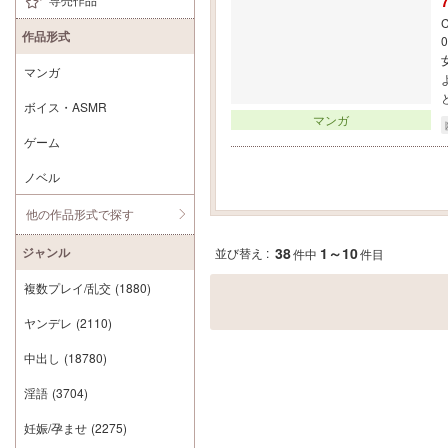
C
作品形式
マンガ
ボイス・ASMR
マンガ
ゲーム
ノベル
他の作品形式で探す
ジャンル
38
1～10
並び替え :
件中
件目
複数プレイ/乱交
(1880)
ヤンデレ
(2110)
中出し
(18780)
淫語
(3704)
妊娠/孕ませ
(2275)