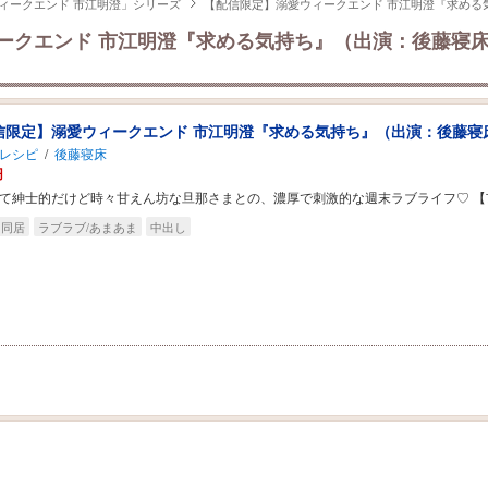
ィークエンド 市江明澄」シリーズ
【配信限定】溺愛ウィークエンド 市江明澄『求める
ークエンド 市江明澄『求める気持ち』（出演：後藤寝
信限定】溺愛ウィークエンド 市江明澄『求める気持ち』（出演：後藤寝
レシピ
/
後藤寝床
円
て紳士的だけど時々甘えん坊な旦那さまとの、濃厚で刺激的な週末ラブライフ♡ 【市
同居
ラブラブ/あまあま
中出し