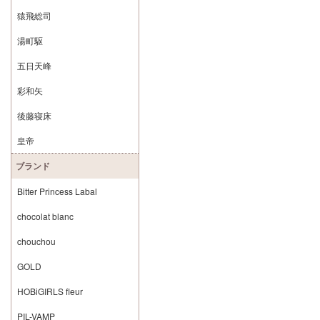
猿飛総司
湯町駆
五日天峰
彩和矢
後藤寝床
皇帝
ブランド
Bitter Princess Labal
chocolat blanc
chouchou
GOLD
HOBiGIRLS fleur
PIL-VAMP