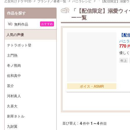
乙女向けドラマCD
ブランド／著者一覧
バニラレシピ
「【配信限定】溺愛ウ
「【配信限定】溺愛ウィ
作品を探す
ー一覧
無料作品
おすすめ
人気の声優
【配
バニラ
テトラポット登
770
優しく
土門熱
年上
冬ノ熊肉
佐和真中
茶介
ボイス・ASMR
河村眞人
久喜大
刺草ネトル
4
1～4
並び替え :
件中
件目
九財翼