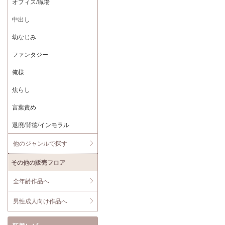
オフィス/職場
中出し
幼なじみ
ファンタジー
俺様
焦らし
言葉責め
退廃/背徳/インモラル
他のジャンルで探す
その他の販売フロア
全年齢作品へ
男性成人向け作品へ