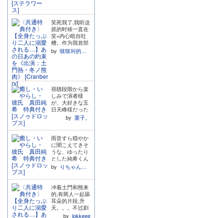
せいで彼が人間
较高的角色,对女
ただエロい雰囲
˂ ɞ 猿飞老师温
をこれほど憎ん
主提出的工作上
気になると私の
柔音赛高～o(^_
でしまったこと
面的问题,也很耐
知ってる土門さ
^)o演绎依旧非常
が哀しくて。荒
笑死我了,我听这
心仔细的说明解
んじゃないとい
棒。 特典有点羞
んでしまった心
抓的时候一直在
决的方法,然后继
うか、吐息の置
耻呢,不过完全是
を満たそうとす
笑+内心暗自吐
续鼓励女主努力
き方やじゃれ合
我心声,我也想玩
るように自分を
槽。作为我首部
解决遇到的困难,
いが、私の耳に
baby play,想听
貪る彼が悲しく
没有等后期优惠
之后还关心女主
by
吱吱叫的啮齿类
は恋津田さんの
猿师夹子音喊ma
て愛しくてつら
券,刚刚发售就利
这个问题解决的
作品で聞くよう
ma或者卡桑都
くて。でも、娘
用新片折扣直接
怎么样了,中间还
な湿度を感じま
行!!꒦ິᯅ꒦ີ
に封印されよう
激情下单的作品,
不断对女主的工
した。でも、土
としている時で
听完之后我一时
作日常各种坑定
門さんのニュア
さえ、自分のこ
不知该笑自己还
+夸夸,真的是太
ンスなんですよ
視聴段階から楽
とを最優先に考
是笑这个作品的
——体贴,太——
ね…。 全部がそ
しみで演者様
え行動する彼が
内容。总体来说
健全了!!这种魅
うというわけで
が、大好きな五
愛しくて愛しく
两位配音老师演
力果然是只有年
はなくて、近く
日天峰様だった
て愛しくて愛し
技各方面基本稳
上型男友才能给
にいる時にフッ
のでこれは絶対
くて。だから今
定发挥,舔耳部分
by
栗子。
到的!!年上爱好
と土門さんの知
買わねば!と思い
度こそ彼を救う
确实也很舒适,开
者大喜!!虽然后
らない顔が出て
購入。 就活浪人
ために、自分の
始时因为两位男
面貌似知道女主
くるんです。 も
のヒロインちゃ
気持ちに素直に
主本身也是很熟
雨音すら穏やか
跟某后辈单独在
ちろん声質や演
んとデザイナー
なって彼の心に
的朋友,两个一来
に聞こえてきそ
办公室加班的事
技そのものが似
の純希くんとの
ちゃんと寄り添
一往的语言上的
うな、ゆったり
是由于职务之便
ているわけでは
出会いから始ま
うために、彼女
互相调侃也很有
とした純希くん
的感觉,但感觉还
ないですが、久
るラブストーリ
は心を取り戻し
趣。然后就是剧
との会話に始ま
是可以原谅!吃醋
by
りちゃんさん
しぶりに土門さ
ー。 聴いていて
て、彼の腕の中
情...也不是说不
り、カタカ
的那段也让人觉
んの作品を聴い
とっても癒され
に戻ったのだ
好,就是开始跟女
タ…、チョキチ
得好心动,时候则
た私にはとても
ましたー!! バイ
と、そう思いま
主介绍的时候,熊
ョキ…と裁縫の
是对女主甜蜜宠
冲着土門和熊来
新鮮で、引き出
トをしながら就
す。 だって、彼
配的那位没多久
音にも癒されま
爱~整体听下来
的,有两人一起舔
しの多さを見せ
職活動中のヒロ
女とシンクロし
就开始说:“你还
す。 アトリエと
有种在蜜罐里面
耳朵的片段,升
つけられて衝撃
インちゃん、突
ていた私は、手
记得我吗?我们
はいえ、初めて
泡着的错觉~整
天。。。不过剧
でした。 あと、
然の雨に降ら
を離そうとする
以前是同一个幼
入った人のスペ
个内容是就算社
情不是太感冒,就
どうやって宝石
by
lokkeee
れ、軒先を借り