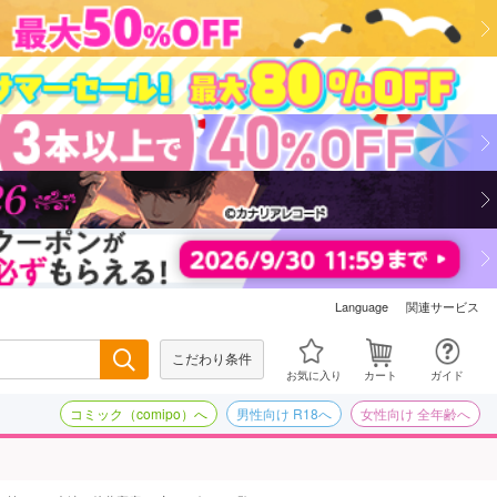
関連サービス
Language
こだわり条件
検索
お気に入り
カート
ガイド
コミック（comipo）へ
男性向け R18へ
女性向け 全年齢へ