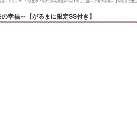
生存」シリーズ
吸血ウイルスVからの生存 Vol.1 ツカサ編 ～クモの幸福～【がるまに限
クモの幸福～【がるまに限定SS付き】