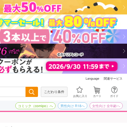
関連サービス
Language
こだわり条件
検索
お気に入り
カート
ガイド
コミック（comipo）へ
男性向け R18へ
女性向け 全年齢へ