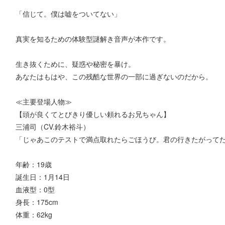
「信じて。僕は嘘をついてない」
真実を知るための体験型謎解き音声が本作です。
生き抜くために、疑惑や秘密を暴け。
あなたはもはや、この残酷な世界の一部に過ぎないのだから。
≪主要登場人物≫
【頭が良くてとびきり優しい頼れるお兄ちゃん】
三浦司（CV.鈴木裕斗）
「じゃあこのテストで満点取れたらごほうび。君の行きたがって
年齢：19歳
誕生日：1月14日
血液型：0型
身長：175cm
体重：62kg