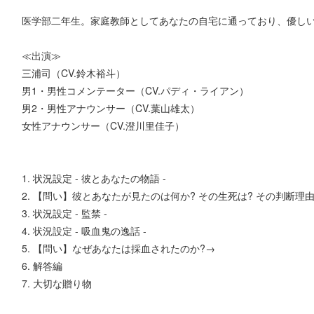
医学部二年生。家庭教師としてあなたの自宅に通っており、優し
≪出演≫
三浦司（CV.鈴木裕斗）
男1・男性コメンテーター（CV.パディ・ライアン）
男2・男性アナウンサー（CV.葉山雄太）
女性アナウンサー（CV.澄川里佳子）
1. 状況設定 - 彼とあなたの物語 -
2. 【問い】彼とあなたが見たのは何か? その生死は? その判断理
3. 状況設定 - 監禁 -
4. 状況設定 - 吸血鬼の逸話 -
5. 【問い】なぜあなたは採血されたのか?→
6. 解答編
7. 大切な贈り物