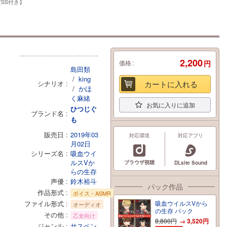
定SS付き】
2,200
価格
円
島田類
/
king
シナリオ
カートに入れる
/
かほ
く麻緒
お気に入りに追加
ひつじぐ
ブランド名
も
販売日
2019年03
対応環境
対応アプリ
月02日
シリーズ名
吸血ウイ
ルスVか
ブラウザ視聴
DLsite Sound
らの生存
声優
鈴木裕斗
パック作品
作品形式
ボイス・ASMR
ファイル形式
吸血ウイルスVから
オーディオ
の生存 パック
その他
乙女向け
8,800円
→ 3,520円
ジャンル
サスペン