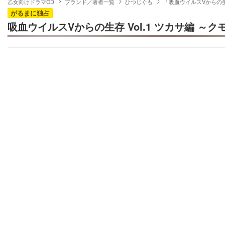
乙女向けドラマCD
ブランド／著者一覧
ひつじぐも
「吸血ウイルスVからの
がるまに独占
吸血ウイルスVからの生存 Vol.1 ツカサ編 ～