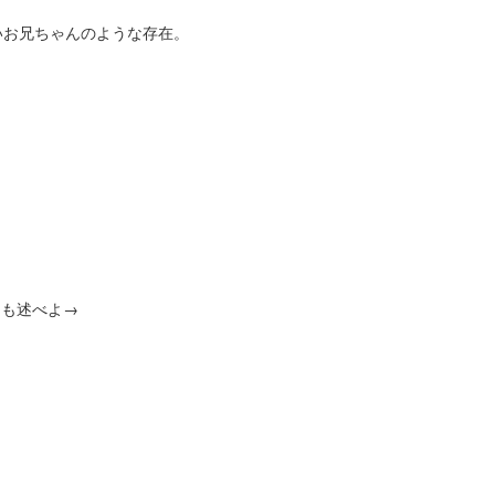
いお兄ちゃんのような存在。
由も述べよ→