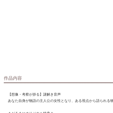
作品内容
【想像・考察が捗る】謎解き音声
あなた自身が物語の主人公の女性となり、ある視点から語られる
★がるまにオリジナル特典★