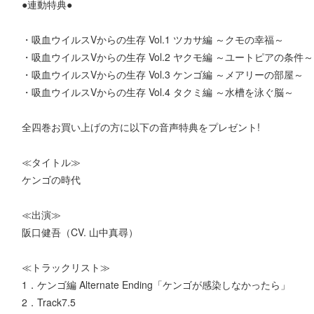
●連動特典●
・吸血ウイルスVからの生存 Vol.1 ツカサ編 ～クモの幸福～
・吸血ウイルスVからの生存 Vol.2 ヤクモ編 ～ユートピアの条件～
・吸血ウイルスVからの生存 Vol.3 ケンゴ編 ～メアリーの部屋～
・吸血ウイルスVからの生存 Vol.4 タクミ編 ～水槽を泳ぐ脳～
全四巻お買い上げの方に以下の音声特典をプレゼント!
≪タイトル≫
ケンゴの時代
≪出演≫
阪口健吾（CV. 山中真尋）
≪トラックリスト≫
1．ケンゴ編 Alternate Ending「ケンゴが感染しなかったら」
2．Track7.5