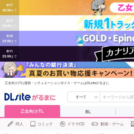
8/17
23:59
まで
8/13
23:59
まで
8/16
23:59
まで
8/11
23:59
まで
乙女向け(TL)漫画・シチュエーションボイス・ゲームはDLsiteがるまに
すべて
乙女向け/TL
BL
同人
コミック
ドラマCD
動画・ゲーム