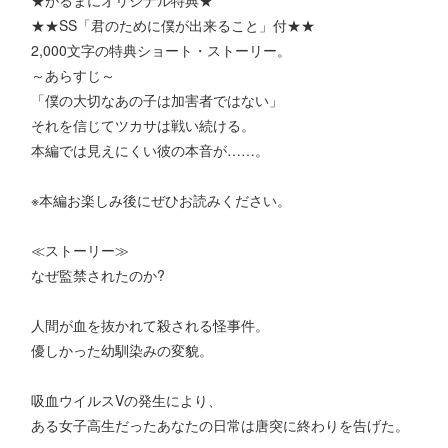
★★SS「君のために僕が出来ること」付★★
2,000文字の特典ショート・ストーリー。
～あらすじ～
「僕の大切なあの子は加害者ではない」
それを信じてツカサは戦い続ける。
本編では見えにくい彼の本音が……。
※本編お楽しみ後にぜひお読みください。
≪ストーリー≫
なぜ監禁されたのか?
人間が血を抜かれて殺される怪事件。
優しかった幼馴染みの変貌。
吸血ウイルスVの発生により、
ある女子高生だったあなたの日常は唐突に終わりを告げた。