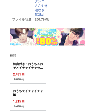
クンニ
ささやき
潮吹き
耳舐め
ファイル容量
256.79MB
種類
特典付き・おうち＆お
そとイチャイチャセッ
ト
2,431
円
2,860
円
おうちでイチャイチャ
編
1,215
円
1,430
円