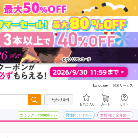
関連サービス
Language
こだわり条件
検索
お気に入り
カート
ガイド
コミック（comipo）へ
男性向け R18へ
女性向け 全年齢へ