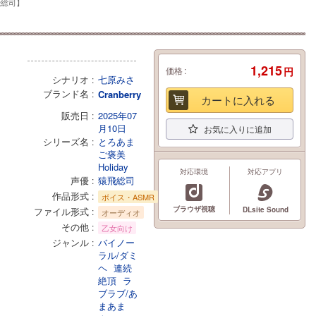
飛総司】
1,215
価格
円
シナリオ
七原みさ
ブランド名
Cranberry
カートに入れる
販売日
2025年07
月10日
お気に入りに追加
シリーズ名
とろあま
ご褒美
Holiday
対応環境
対応アプリ
声優
猿飛総司
作品形式
ボイス・ASMR
ブラウザ視聴
ファイル形式
DLsite Sound
オーディオ
その他
乙女向け
ジャンル
バイノー
ラル/ダミ
ヘ
連続
絶頂
ラ
ブラブ/あ
まあま