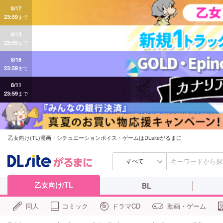
8/17
23:59
まで
8/13
23:59
まで
8/16
23:59
まで
8/11
23:59
まで
乙女向け(TL)漫画・シチュエーションボイス・ゲームはDLsiteがるまに
すべて
乙女向け/TL
BL
同人
コミック
ドラマCD
動画・ゲーム