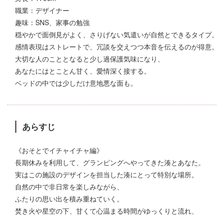
職業：デザイナー
趣味：SNS、家事の勉強
穏やかで面倒見がよく、さりげない気遣いが自然とできるタイプ
感情表現はストレートで、冗談を交えつつ本音を伝えるのが得意
大切な人のこととなると少し過保護気味になり、
あなたにはとことん甘く、愛情深く接する。
ベッドの中では少しだけ意地悪な面も。
あらすじ
《おそとでイチャイチャ編》
長期休みを利用して、グランピングへやってきた湊とあなた。
実はこの施設のデザインを担当した湊にとって特別な場所。
自然の中で非日常を楽しみながら、
ふたりの思い出を積み重ねていく。
焚き火や星空の下、甘くて心温まる時間がゆっくりと流れ、