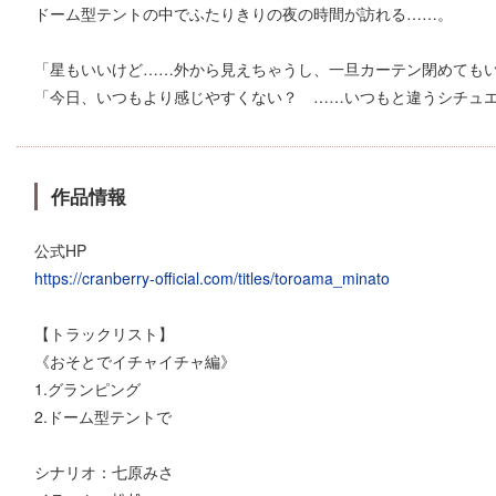
ドーム型テントの中でふたりきりの夜の時間が訪れる……。
「星もいいけど……外から見えちゃうし、一旦カーテン閉めても
「今日、いつもより感じやすくない？ ……いつもと違うシチュ
作品情報
公式HP
https://cranberry-official.com/titles/toroama_minato
【トラックリスト】
《おそとでイチャイチャ編》
1.グランピング
2.ドーム型テントで
シナリオ：七原みさ