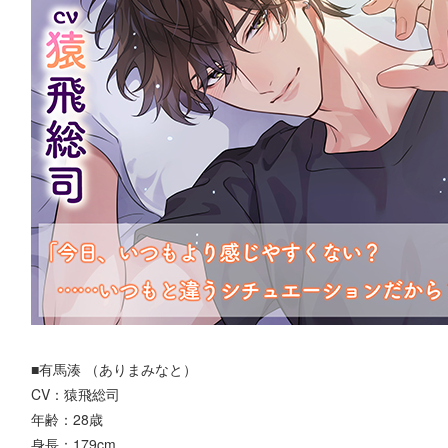
■有馬湊 （ありまみなと）
CV：猿飛総司
年齢：28歳
身長：179cm