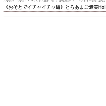
乙女向けドラマCD
ブランド／著者一覧
Cranberry
「とろあまご褒美Holida
《おそとでイチャイチャ編》とろあまご褒美Hol