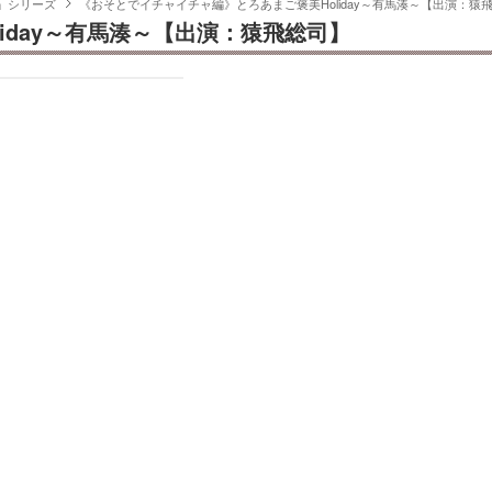
y」シリーズ
《おそとでイチャイチャ編》とろあまご褒美Holiday～有馬湊～【出演：猿
iday～有馬湊～【出演：猿飛総司】