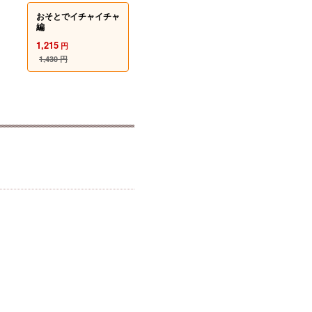
おそとでイチャイチャ
編
1,215
円
1,430
円