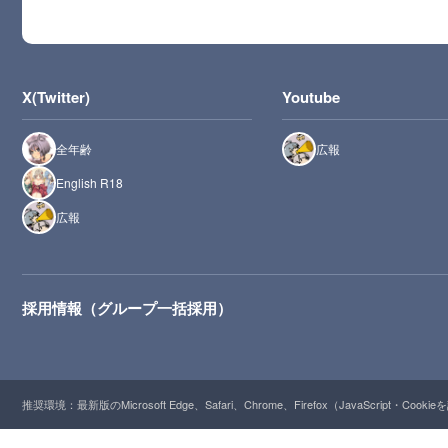
X(Twitter)
Youtube
全年齢
広報
English R18
広報
採用情報（グループ一括採用）
推奨環境：最新版のMicrosoft Edge、Safari、Chrome、Firefox（JavaScript・Cooki