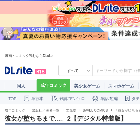
漫画・コミック読むならDLsite
すべて
成年コミック
同人
美少女ゲーム
スマホゲーム
単行本
雑誌/アンソロ
単話/短編
タテ
TOP
成年コミック
出版社／著者一覧
文苑堂
BAVEL COMICS
「彼女が堕ちる
彼女が堕ちるまで…。2【デジタル特装版】