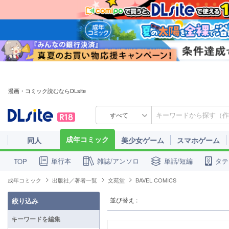
漫画・コミック読むならDLsite
すべて
成年コミック
同人
美少女ゲーム
スマホゲーム
単行本
雑誌/アンソロ
単話/短編
タテ
TOP
成年コミック
出版社／著者一覧
文苑堂
BAVEL COMICS
並び替え :
絞り込み
キーワードを編集