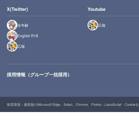
X(Twitter)
Youtube
全年齢
広報
English R18
広報
採用情報（グループ一括採用）
推奨環境：最新版のMicrosoft Edge、Safari、Chrome、Firefox（JavaScript・Cooki