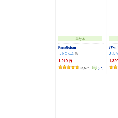
単行本
Fanaticism
びっ
しおこんぶ
ぷよ
1,210
1,32
円
(5,526)
(25)
カートに追加