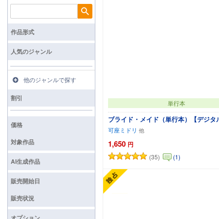
検索
作品形式
人気のジャンル
他のジャンルで探す
割引
単行本
ブライド・メイド（単行本）【デジタ
価格
可座ミドリ
対象作品
1,650
円
(35)
(1)
カートに追加
AI生成作品
販売開始日
販売状況
オプション