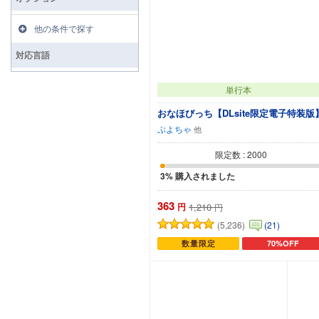
他の条件で探す
対応言語
単行本
おなほびっち【DLsite限定電子特装版
ぷよちゃ
限定数 : 2000
3% 購入されました
363
円
1,210
円
(5,236)
(21)
数量限定
70%OFF
カートに追加