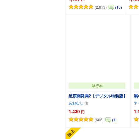
(2,813)
(16)
カートに追加
単行本
絶頂開発局2【デジタル特装版】
溺
あおむし
ヤ
1,430
1,
円
(606)
(1)
カートに追加