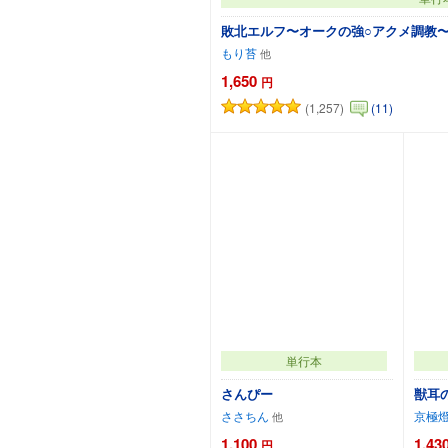
敗北エルフ〜オークの強○アクメ調教
もり苔
1,650
円
(1,257)
(11)
カート
単行本
さんぴー
獣耳
ささちん
京極
1,100
1,43
円