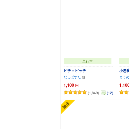
単行本
ビチョビッチ
小悪
なしぱすた
まう
1,100
1,10
円
(1,849)
(12)
カートに追加