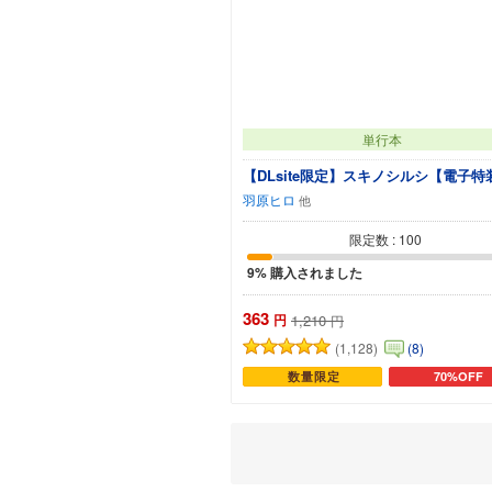
単行本
【DLsite限定】スキノシルシ【電子特
羽原ヒロ
限定数 : 100
9% 購入されました
363
円
1,210
円
(1,128)
(8)
数量限定
70%OFF
カートに追加