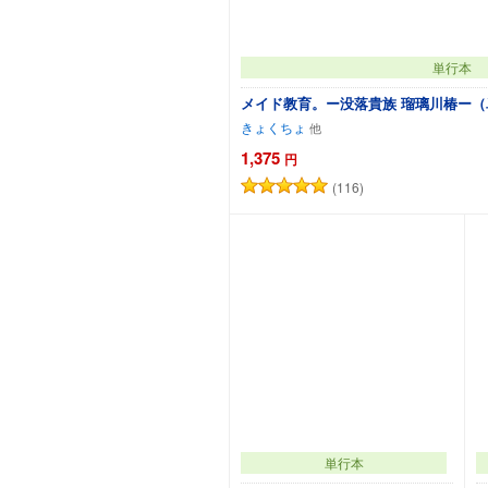
単行本
メイド教育。ー没落貴族 瑠璃川椿ー
きょくちょ
1,375
円
(116)
カートに追
単行本