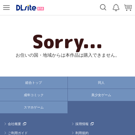
Sorry...
お住いの国・地域からは本作品は購入できません。
総合トップ
同人
成年コミック
美少女ゲーム
スマホゲーム
会社概要
採用情報
ご利用ガイド
利用規約