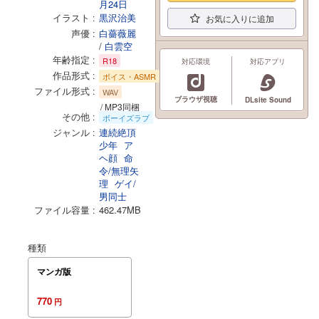
月24日
イラスト
黒沢治美
お気に入りに追加
声優
白薔薇麗
/
白雲空
年齢指定
R18
対応環境
対応アプリ
作品形式
ボイス・ASMR
ファイル形式
WAV
ブラウザ視聴
DLsite Sound
/ MP3同梱
その他
ボーイズラブ
ジャンル
連続絶頂
少年
ア
ヘ顔
命
令/無理矢
理
ゲイ/
男同士
ファイル容量
462.47MB
種類
マンガ版
770
円