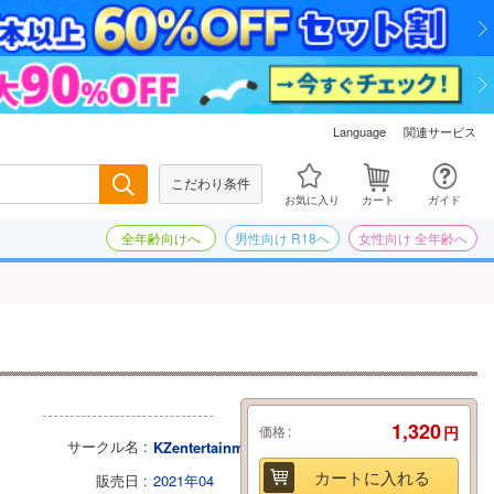
関連サービス
Language
こだわり条件
検索
お気に入り
カート
ガイド
全年齢向けへ
男性向け R18へ
女性向け 全年齢へ
1,320
価格
円
サークル名
KZentertainment
カートに入れる
販売日
2021年04