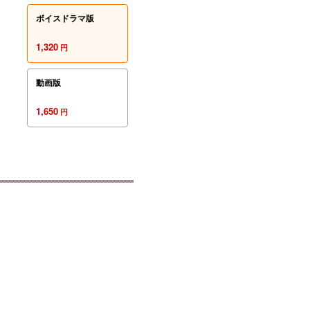
ボイスドラマ版
1,320
円
動画版
1,650
円