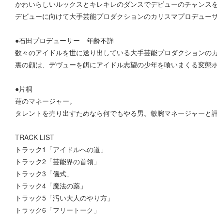
かわいらしいルックスとキレキレのダンスでデビューのチャンス
デビューに向けて大手芸能プロダクションのカリスマプロデュー
●石田プロデューサー 年齢不詳
数々のアイドルを世に送り出している大手芸能プロダクションの
裏の顔は、デヴューを餌にアイドル志望の少年を喰いまくる変態
●片桐
蓮のマネージャー。
タレントを売り出すためなら何でもやる男。敏腕マネージャーと
TRACK LIST
トラック1「アイドルへの道」
トラック2「芸能界の首領」
トラック3「儀式」
トラック4「魔法の薬」
トラック5「汚い大人のやり方」
トラック6「フリートーク」