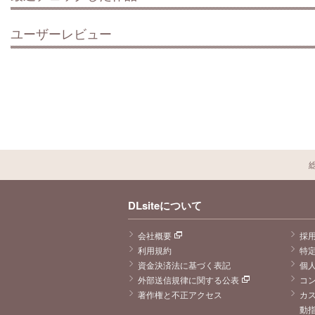
ユーザーレビュー
DLsiteについて
会社概要
採
利用規約
特
資金決済法に基づく表記
個
外部送信規律に関する公表
コ
著作権と不正アクセス
カ
動