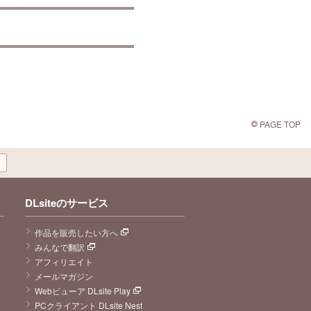
PAGE TOP
DLsiteのサービス
作品を販売したい方へ
みんなで翻訳
アフィリエイト
メールマガジン
Webビューア DLsite Play
PCクライアント DLsite Nest