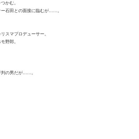
をつかむ。
サー石田との面接に臨むが……。
カリスマプロデューサー。
ホモ野郎。
評判の男だが……。