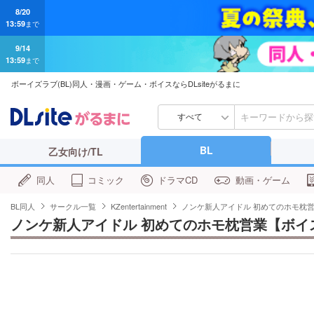
9/14
13:59
まで
ボーイズラブ(BL)同人・漫画・ゲーム・ボイスならDLsiteがるまに
すべて
BL
乙女向け/TL
同人
コミック
ドラマCD
動画・ゲーム
BL同人
サークル一覧
KZentertainment
ノンケ新人アイドル 初めてのホモ枕
ノンケ新人アイドル 初めてのホモ枕営業【ボイ