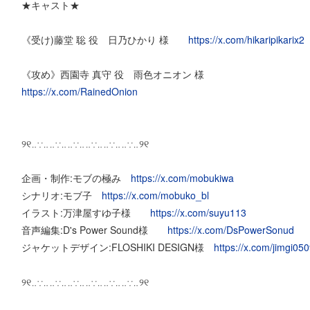
★キャスト★
《受け)藤堂 聡 役 日乃ひかり 様
https://x.com/hikaripikarix2
《攻め》西園寺 真守 役 雨色オニオン 様
https://x.com/RainedOnion
୨୧‥∵‥‥∵‥‥∵‥‥∵‥‥∵‥‥∵‥୨୧
企画・制作:モブの極み
https://x.com/mobukiwa
シナリオ:モブ子
https://x.com/mobuko_bl
イラスト:万津屋すゆ子様
https://x.com/suyu113
音声編集:D's Power Sound様
https://x.com/DsPowerSonud
ジャケットデザイン:FLOSHIKI DESIGN様
https://x.com/jimgi05
୨୧‥∵‥‥∵‥‥∵‥‥∵‥‥∵‥‥∵‥୨୧