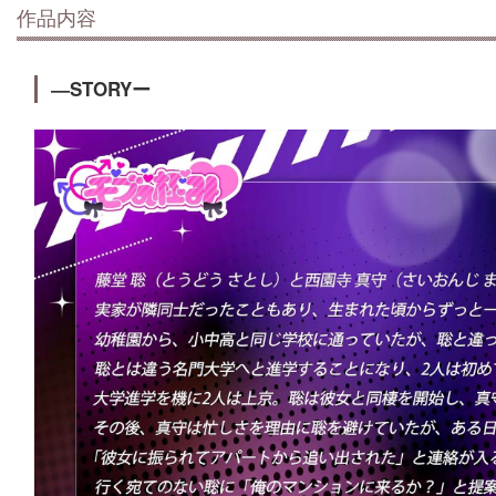
作品内容
―STORYー