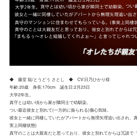
◆ 藤堂 聡/とうどう さとし ◆ CV:日乃ひかり様
年齢:20歳 身長:170cm 誕生日:2月23日
大学2年生。
真守とは幼い頃から家が隣同士で幼馴染。
つい最近彼女と別れて(一方的に振られる)傷心気味。
彼女と一緒に同棲していたがアパートから無理矢理追い出され、真
実上同棲状態)
真守のことは大親友だと思っており、彼女と別れてからは冗談で