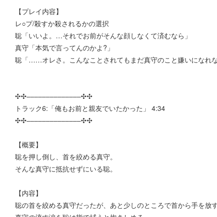
【プレイ内容】
レ○プ/殺すか殺されるかの選択
聡「いいよ。…それでお前がそんな顔しなくて済むなら」
真守「本気で言ってんのかよ?」
聡「……オレさ。こんなことされてもまだ真守のこと嫌いになれ
✣✣­­–­­–­­–­­–­­–­­–­­–­­–­­–­­–­­–­­–­­–­­–✣✣
トラック6:「俺もお前と親友でいたかった」 4:34
✣✣­­–­­–­­–­­–­­–­­–­­–­­–­­–­­–­­–­­–­­–­­–✣✣
【概要】
聡を押し倒し、首を絞める真守。
そんな真守に抵抗せずにいる聡。
【内容】
聡の首を絞める真守だったが、あと少しのところで首から手を放
真守の流す涙を聡は指で拭うと抱きしめる。