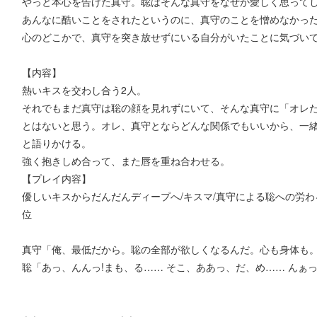
やっと本心を告げた真守。聡はそんな真守をなぜか愛しく思って
あんなに酷いことをされたというのに、真守のことを憎めなかっ
心のどこかで、真守を突き放せずにいる自分がいたことに気づい
【内容】
熱いキスを交わし合う2人。
それでもまだ真守は聡の顔を見れずにいて、そんな真守に「オレ
とはないと思う。オレ、真守とならどんな関係でもいいから、一緒
と語りかける。
強く抱きしめ合って、また唇を重ね合わせる。
【プレイ内容】
優しいキスからだんだんディープへ/キスマ/真守による聡への労わ
位
真守「俺、最低だから。聡の全部が欲しくなるんだ。心も身体も
聡「あっ、んんっ!まも、る…… そこ、ああっ、だ、め…… んぁっ