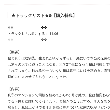
★トラックリスト★&【購入特典】
✣✣­­–­­–­­–­­–­­–­­–­­–­­–­­–­­–­­–­­–­­–­­–✣✣
トラック1:「お前にする」 14:06
✣✣­­–­­–­­–­­–­­–­­–­­–­­–­­–­­–­­–­­–­­–­­–✣✣
【概要】
聡と真守は幼馴染。生まれた頃からずっと一緒にいて本当の兄弟の
は別々の大学に通うことになる。大学2年生になった聡は同棲して
されてしまう。頼れる相手もいない聡は真守に助けを求める。真
時的に住まわせてもらうことになった。
【内容】
真守のマンションで同棲を始めてから2ヶ月が経つ。聡は相変わら
てる〜俺と結婚してくれよぉ〜」と抱きつこうとする。そんな聡
戻ると、風呂上がりでタオルを腰に巻きつけた状態の聡がリビング