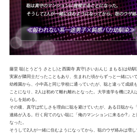
藤堂 聡(とうどう さとし)と西園寺 真守(さいおんじ まもる)は幼
実家が隣同士だったこともあり、生まれた頃からずっと一緒にい
幼稚園から、小中高と同じ学校に通っていたが、聡と違って成績
ことになり、2人は初めて離れ離れとなった。大学進学を機に2人
らしを始める。
その後、真守は忙しさを理由に聡を避けていたが、ある日聡から
連絡が入る。行く宛てのない聡に「俺のマンションに来るか?」と
なった。
そうして2人が一緒に住むようになってから、聡のウザ絡みは増し