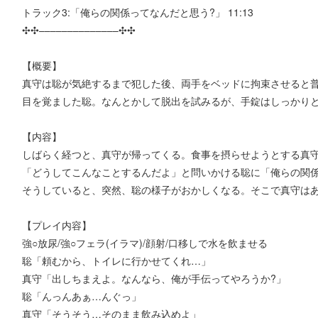
トラック3:「俺らの関係ってなんだと思う?」 11:13
✣✣­­–­­–­­–­­–­­–­­–­­–­­–­­–­­–­­–­­–­­–­­–✣✣
【概要】
真守は聡が気絶するまで犯した後、両手をベッドに拘束させると
目を覚ました聡。なんとかして脱出を試みるが、手錠はしっかり
【内容】
しばらく経つと、真守が帰ってくる。食事を摂らせようとする真
「どうしてこんなことするんだよ」と問いかける聡に「俺らの関係
そうしていると、突然、聡の様子がおかしくなる。そこで真守は
【プレイ内容】
強○放尿/強○フェラ(イラマ)/顔射/口移しで水を飲ませる
聡「頼むから、トイレに行かせてくれ…」
真守「出しちまえよ。なんなら、俺が手伝ってやろうか?」
聡「んっんあぁ…んぐっ」
真守「そうそう…そのまま飲み込めよ」