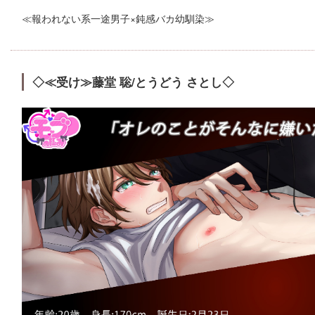
≪報われない系一途男子×鈍感バカ幼馴染≫
◇≪受け≫藤堂 聡/とうどう さとし◇