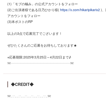
(1)「モブの極み」の公式アカウントをフォロー
(2)ご出演者様である日乃ひかり様(
https://x.com/hikaripikarix2
)、
アカウントをフォロー
(3)本ポストのRP
以上の3点で応募完了でございます！
ぜひたくさんのご応募をお待ちしております★
※応募期限:2025年3月25日～4月22日まで♪
୨୧┈┈┈┈┈┈┈┈┈┈┈┈┈┈┈┈┈┈୨୧
◆CREDIT◆
୨୧‥∵‥‥∵‥‥∵‥‥∵‥‥∵‥‥∵‥୨୧