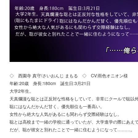
◇ 西園寺 真守/さいおんじ まもる ◇ CV:雨色オニオン様
年齢:20歳 身長:180cm 誕生日:3月21日
大学2年生。
天真爛漫な聡とは正反対な性格をしていて、非常にクールで聡以外
聡にはなんだかんだ甘く、優先順位も一番高い。
女性から絶大な人気があるにも関わらず交際経験はなし。
聡とは高校まで一緒の学校に通っていたが、大学進学の際にあえ
だが、聡が彼女と別れたことで一緒に住むようになって………。