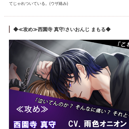
てじゃれついている。(ウザ絡み)
◆≪攻め≫西園寺 真守/さいおんじ まもる◆