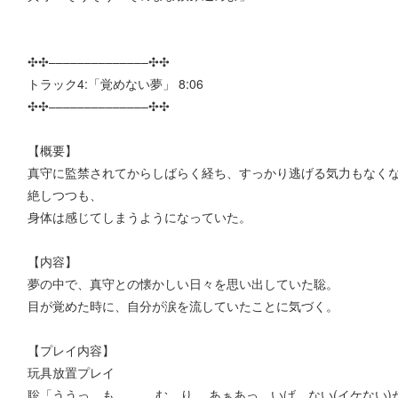
✣✣­­–­­–­­–­­–­­–­­–­­–­­–­­–­­–­­–­­–­­–­­–✣✣
トラック4:「覚めない夢」 8:06
✣✣­­–­­–­­–­­–­­–­­–­­–­­–­­–­­–­­–­­–­­–­­–✣✣
【概要】
真守に監禁されてからしばらく経ち、すっかり逃げる気力もなく
絶しつつも、
身体は感じてしまうようになっていた。
【内容】
夢の中で、真守との懐かしい日々を思い出していた聡。
目が覚めた時に、自分が涙を流していたことに気づく。
【プレイ内容】
玩具放置プレイ
聡「ううっ、も、…… む、り… あぁあっ、いげ、ない(イケない