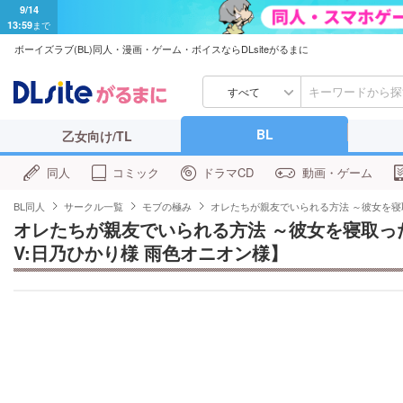
9/14
13:59
まで
ボーイズラブ(BL)同人・漫画・ゲーム・ボイスならDLsiteがるまに
すべて
BL
乙女向け/TL
同人
コミック
ドラマCD
動画・ゲーム
BL同人
サークル一覧
モブの極み
オレたちが親友でいられる方法 ～彼女を寝
オレたちが親友でいられる方法 ～彼女を寝取っ
V:日乃ひかり様 雨色オニオン様】