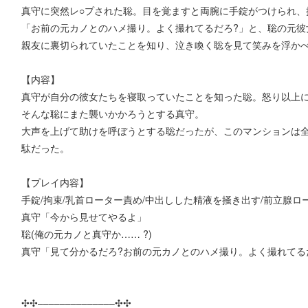
真守に突然レ○プされた聡。目を覚ますと両腕に手錠がつけられ、
「お前の元カノとのハメ撮り。よく撮れてるだろ?」と、聡の元彼
親友に裏切られていたことを知り、泣き喚く聡を見て笑みを浮か
【内容】
真守が自分の彼女たちを寝取っていたことを知った聡。怒り以上
そんな聡にまた襲いかかろうとする真守。
大声を上げて助けを呼ぼうとする聡だったが、このマンションは
駄だった。
【プレイ内容】
手錠/拘束/乳首ローター責め/中出しした精液を掻き出す/前立腺ロ
真守「今から見せてやるよ」
聡(俺の元カノと真守か…… ?)
真守「見て分かるだろ?お前の元カノとのハメ撮り。よく撮れてる
✣✣­­–­­–­­–­­–­­–­­–­­–­­–­­–­­–­­–­­–­­–­­–✣✣