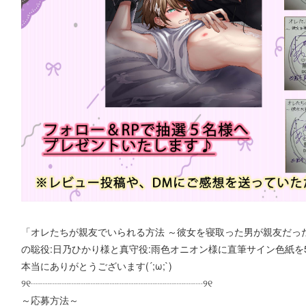
「オレたちが親友でいられる方法 ～彼女を寝取った男が親友だっ
の聡役:日乃ひかり様と真守役:雨色オニオン様に直筆サイン色紙を
本当にありがとうございます(´;ω;`)
୨୧┈┈┈┈┈┈┈┈┈┈┈┈┈┈┈┈┈┈୨୧
～応募方法～