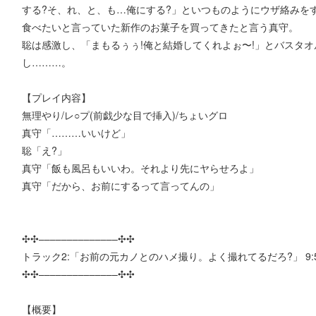
する?そ、れ、と、も…俺にする?」といつものようにウザ絡みを
食べたいと言っていた新作のお菓子を買ってきたと言う真守。
聡は感激し、「まもるぅぅ!俺と結婚してくれよぉ〜!」とバスタ
し………。
【プレイ内容】
無理やり/レ○プ(前戯少な目で挿入)/ちょいグロ
真守「………いいけど」
聡「え?」
真守「飯も風呂もいいわ。それより先にヤらせろよ」
真守「だから、お前にするって言ってんの」
✣✣­­–­­–­­–­­–­­–­­–­­–­­–­­–­­–­­–­­–­­–­­–✣✣
トラック2:「お前の元カノとのハメ撮り。よく撮れてるだろ?」 9:
✣✣­­–­­–­­–­­–­­–­­–­­–­­–­­–­­–­­–­­–­­–­­–✣✣
【概要】