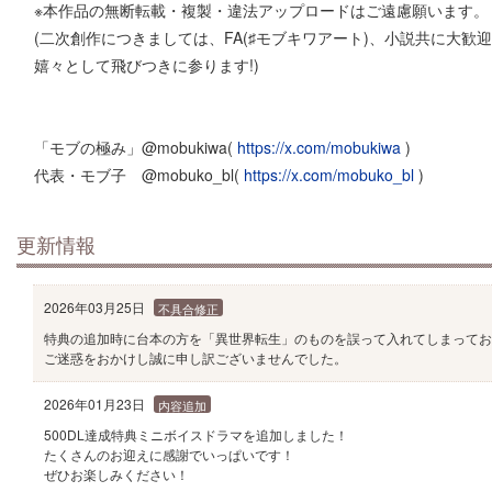
※本作品の無断転載・複製・違法アップロードはご遠慮願います。
(二次創作につきましては、FA(♯モブキワアート)、小説共に大歓
嬉々として飛びつきに参ります!)
「モブの極み」@mobukiwa(
https://x.com/mobukiwa
)
代表・モブ子 @mobuko_bl(
https://x.com/mobuko_bl
)
更新情報
2026年03月25日
不具合修正
特典の追加時に台本の方を「異世界転生」のものを誤って入れてしまってお
ご迷惑をおかけし誠に申し訳ございませんでした。
2026年01月23日
内容追加
500DL達成特典ミニボイスドラマを追加しました！
たくさんのお迎えに感謝でいっぱいです！
ぜひお楽しみください！