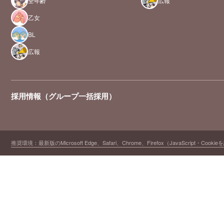
全年齢
広報
乙女
BL
広報
採用情報（グループ一括採用）
推奨環境：最新版のMicrosoft Edge、Safari、Chrome、Firefox（JavaScript・Cooki