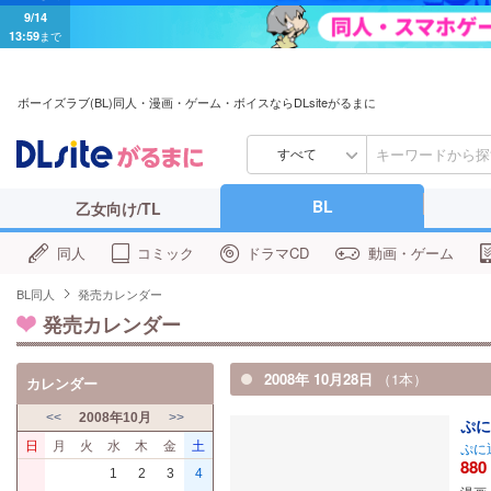
9/14
13:59
まで
ボーイズラブ(BL)同人・漫画・ゲーム・ボイスならDLsiteがるまに
すべて
BL
乙女向け/TL
同人
コミック
ドラマCD
動画・ゲーム
BL同人
発売カレンダー
発売カレンダー
2008年 10月28日
（1本）
カレンダー
<<
2008年10月
>>
ぷに
日
月
火
水
木
金
土
ぷに
880
1
2
3
4