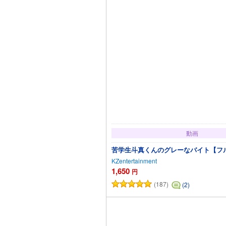
動画
苦学生斗真くんのグレーなバイト【フ
KZentertainment
1,650
円
(187)
(2)
カートに追加