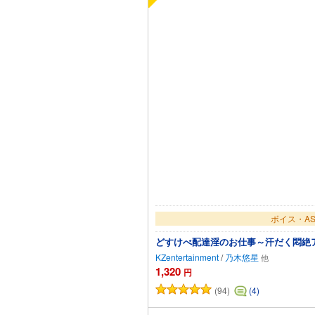
ボイス・AS
どすけべ配達淫のお仕事～汗だく悶絶
KZentertainment
/
乃木悠星
1,320
円
(94)
(4)
カートに