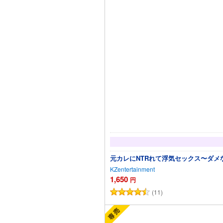
元カレにNTRれて浮気セックス〜ダ
KZentertainment
1,650
円
(11)