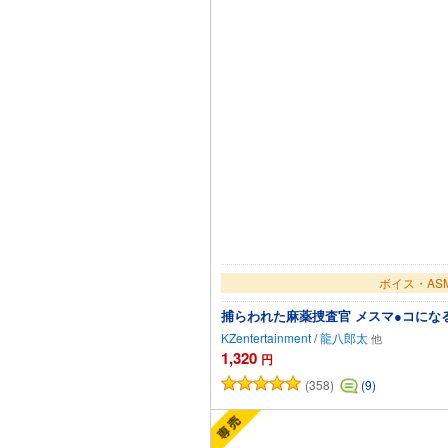
ボイス・AS
捕らわれた麻薬捜査官 メスマ●コになる
KZentertainment
/
龍八郎太
1,320
円
(358)
(9)
カートに