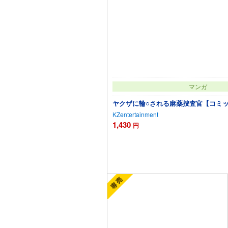
マンガ
ヤクザに輪○される麻薬捜査官【コミ
KZentertainment
1,430
円
カートに追加