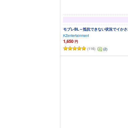
モブレBL～抵抗できない状況でイか
KZentertainment
1,650
円
(116)
(2)