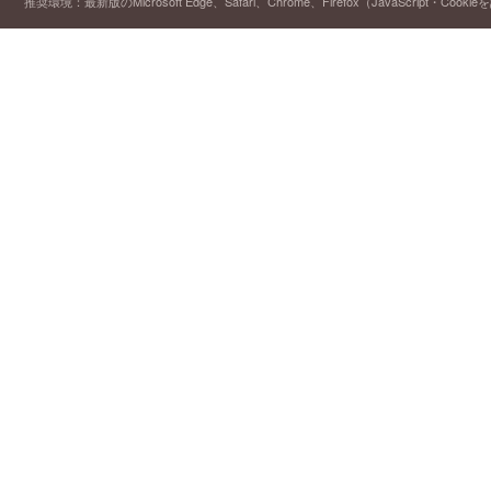
推奨環境：最新版のMicrosoft Edge、Safari、Chrome、Firefox（JavaScript・Cooki