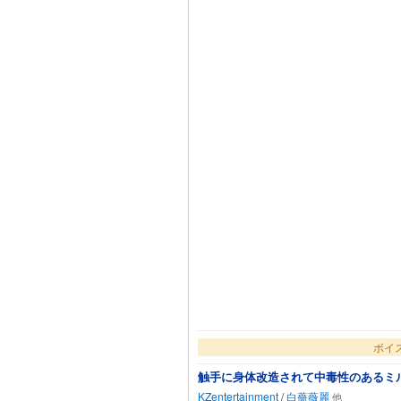
ボイ
触手に身体改造されて中毒性のあるミ
KZentertainment
/
白薔薇麗