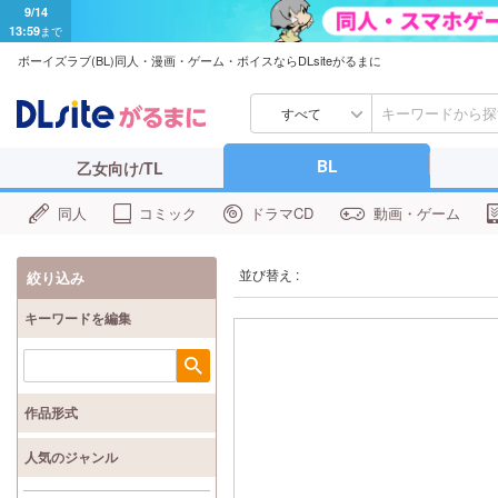
9/14
13:59
まで
ボーイズラブ(BL)同人・漫画・ゲーム・ボイスならDLsiteがるまに
すべて
BL
乙女向け/TL
同人
コミック
ドラマCD
動画・ゲーム
並び替え :
絞り込み
キーワードを編集
検索
作品形式
人気のジャンル