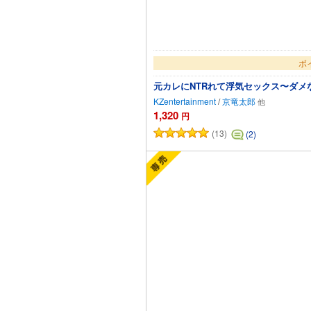
ボ
元カレにNTRれて浮気セックス〜ダ
KZentertainment
/
京竜太郎
1,320
円
(13)
(2)