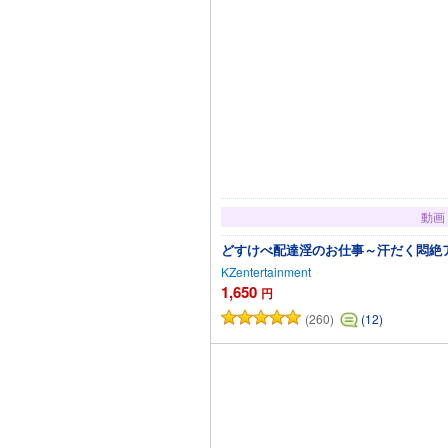
動画
どすけべ配達淫のお仕事～汗だく悶絶
KZentertainment
1,650
円
(260)
(12)
カート