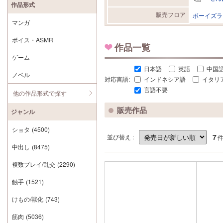
作品形式
販売フロア
ボーイズラ
マンガ
ボイス・ASMR
作品一覧
ゲーム
日本語
英語
中国
ノベル
対応言語:
インドネシア語
イタリ
言語不要
他の作品形式で探す
販売作品
ジャンル
ショタ
(4500)
7
並び替え :
中出し
(8475)
複数プレイ/乱交
(2290)
触手
(1521)
けもの/獣化
(743)
筋肉
(5036)