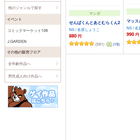
他のジャンルで探す
マンガ
イベント
マッス
せんばくんとあとむらくん2
NS
/
名
NS
/
名原しょうこ
コミックマーケット108
990
円
880
円
J.GARDEN
(591)
(19)
カートに追加
その他の販売フロア
全年齢作品へ
男性成人向け作品へ