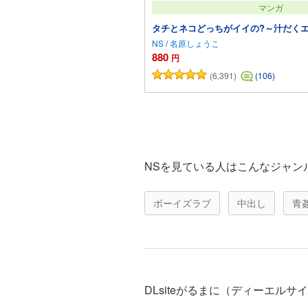
マンガ
タチとネコどっちがイイの?～汁だく
NS
/
名原しょうこ
880
円
(6,391)
(106)
カートに追加
NSを見ている人はこんなジャン
ボーイズラブ
中出し
青
DLsiteがるまに（ディーエル