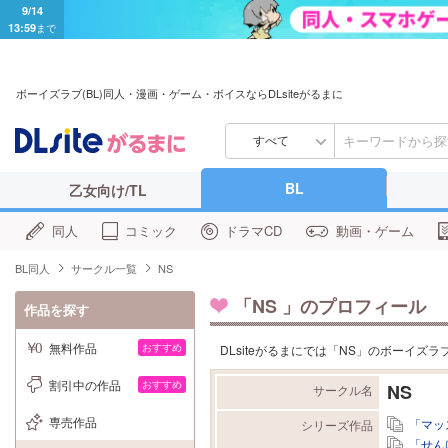
9/14
13:59
まで
ボーイズラブ(BL)同人・漫画・ゲーム・ボイスならDLsiteがるまに
すべて
BL
乙女向け/TL
同人
コミック
ドラマCD
動画・ゲーム
BL同人
サークル一覧
NS
「
NS
」のプロフィール
作品を探す
無料作品
おすすめ
DLsiteがるまにでは「NS」のボーイズ
割引中の作品
おすすめ
NS
サークル名
専売作品
「マッ
シリーズ作品
「せん