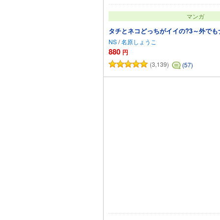
マンガ
タチとネコどっちがイイの?3～外でも
NS
/
名原しょうこ
880
円
(3,139)
(57)
カートに追加