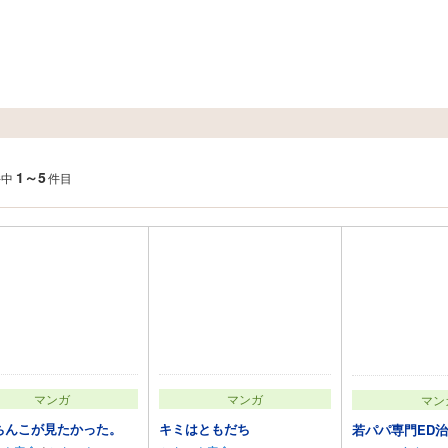
1～5
件中
件目
マンガ
マンガ
マン
ちんこが見たかった。
キミはともだち
若パパ専門ED