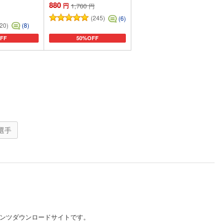
880
円
1,760
円
(245)
(6)
20)
(8)
FF
50%OFF
に追加
カートに追加
選手
ンテンツダウンロードサイトです。