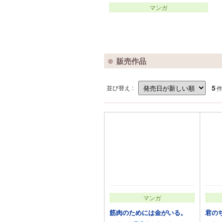
マンガ
販売作品
5
並び替え :
マンガ
筋肉のためには金がいる。
君の