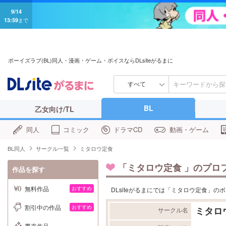
9/14
13:59
まで
ボーイズラブ(BL)同人・漫画・ゲーム・ボイスならDLsiteがるまに
すべて
BL
乙女向け/TL
同人
コミック
ドラマCD
動画・ゲーム
BL同人
サークル一覧
ミタロウ定食
「
ミタロウ定食
」のプロ
作品を探す
無料作品
おすすめ
DLsiteがるまにでは「ミタロウ定食」
割引中の作品
おすすめ
ミタロ
サークル名
専売作品