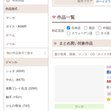
販売フロア
ボーイズラ
作品形式
作品一覧
マンガ
ボイス・ASMR
日本語
英語
中国
対応言語:
スウェーデン語
タイ語
ゲーム
まとめ買い対象作品
ノベル
他の作品形式で探す
夏の祭典、開幕。マンガ・CG・ボイス 3本以上
ジャンル
20
ショタ
(4500)
筋
ミ
中出し
(8475)
44
筋
複数プレイ/乱交
(2290)
浣
触手
(1521)
けもの/獣化
(743)
マンガ