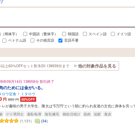
ブ
語（簡体字）
中国語（繁体字）
韓国語
スペイン語
ドイツ語
ベトナム語
その他言語
言語不要
他の対象作品を見る
60%OFFセット割 8/20 13時59分まで
26年09月14日 13時59分 割引終了
肉のためには金がいる。
タロウ定食
/
ミタロウ
0
円
880
円
50%OFF
トレが趣味の男子大学生、隆太は“5万円“という額に釣られ友達の文也に身体を売
腸
ゲイ/男同士
羞恥/恥辱
陰毛/腋毛
褐色/日焼け
筋肉
短髪
童貞
(1,131)
(34)