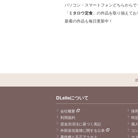
パソコン・スマートフォンどちらからで
「
ミタロウ定食
」の作品を取り揃えてお
新着の作品も毎日更新中！
DLsiteについて
会社概要
採
利用規約
特
資金決済法に基づく表記
個
外部送信規律に関する公表
コ
著作権と不正アクセス
カ