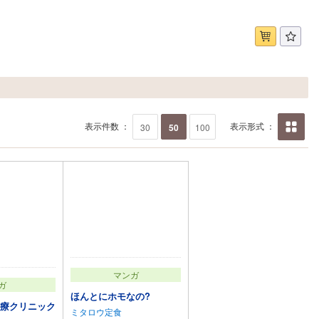
表示件数 ：
表示形式 ：
30
50
100
画像の
み
マンガ
ガ
ほんとにホモなの?
治療クリニック
ミタロウ定食