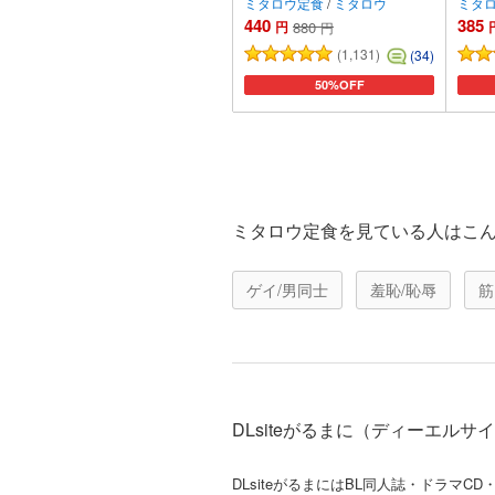
ミタロウ定食
/
ミタロウ
ミタ
440
385
円
880
円
(1,131)
(34)
50%OFF
カートに追加
ミタロウ定食を見ている人はこ
ゲイ/男同士
羞恥/恥辱
筋
DLsiteがるまに（ディーエル
DLsiteがるまにはBL同人誌・ドラ