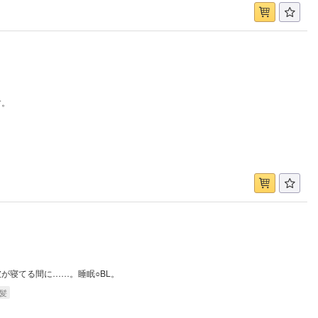
す。
が寝てる間に……。睡眠○BL。
髪