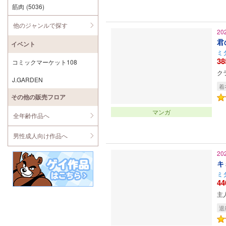
筋肉
(5036)
他のジャンルで探す
20
君
イベント
ミ
38
コミックマーケット108
ク
J.GARDEN
着
その他の販売フロア
マンガ
全年齢作品へ
男性成人向け作品へ
20
キ
ミ
44
主
退