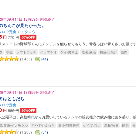
26年09月14日 13時59分 割引終了
のちんこが見たかった。
タロウ定食
/
ミタロウ
5
円
770
円
50%OFF
ラスメイトの野球部くんにチンチンを触らせてもらう、青春っぽい青くさいお話で
衣
学生
ソフトエッチ
イラマチオ
ゲイ/男同士
陰毛/腋毛
褐色/日焼け
筋肉
(1,455)
(41)
26年09月14日 13時59分 割引終了
ミはともだち
タロウ定食
0
円
880
円
50%OFF
人公陽平は、高校時代から片思いしているノンケの親友雄介の飲み物に薬を盛り、彼
廃/背徳/インモラル
すやすやえっち
命令/無理矢理
ゲイ/男同士
羞恥/恥辱
筋肉
短
(1,203)
(34)