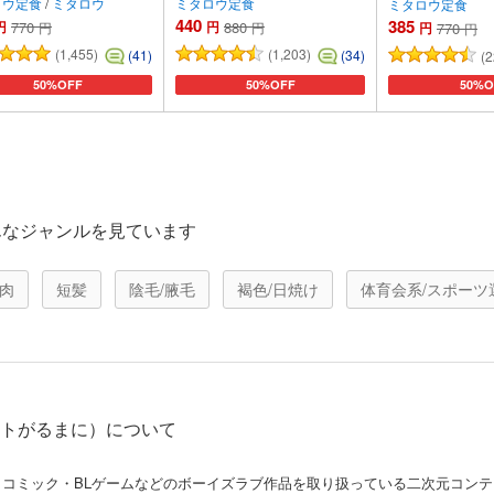
ロウ定食
/
ミタロウ
ミタロウ定食
ミタロウ定食
440
385
円
770
円
880
円
円
円
770
円
(1,455)
(1,203)
(41)
(34)
(2
50%OFF
50%OFF
50%O
カートに追加
カートに追加
カート
んなジャンルを見ています
肉
短髪
陰毛/腋毛
褐色/日焼け
体育会系/スポーツ
サイトがるまに）について
マCD・コミック・BLゲームなどのボーイズラブ作品を取り扱っている二次元コ