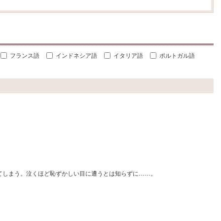
フランス語
インドネシア語
イタリア語
ポルトガル語
ってしまう。泣くほど恥ずかしい目に遭うとは知らずに……。