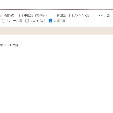
語（簡体字）
中国語（繁体字）
韓国語
スペイン語
ドイツ語
ベトナム語
その他言語
言語不要
1～1
件中
件目