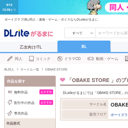
9/14
13:59
まで
ボーイズラブ(BL)同人・漫画・ゲーム・ボイスならDLsiteがるまに
すべて
BL
乙女向け/TL
同人
コミック
ドラマCD
動画・ゲーム
BL同人
サークル一覧
OBAKE STORE
「
OBAKE STORE
」のプ
作品を探す
無料作品
おすすめ
DLsiteがるまにでは「OBAKE STO
割引中の作品
おすすめ
OBAKE
サークル名
専売作品
販売フロア
ボーイズラ
作品形式