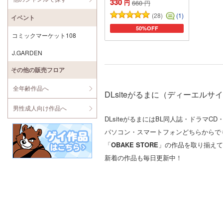
330
円
660
円
(28)
(1)
イベント
50%OFF
カートに追加
コミックマーケット108
J.GARDEN
その他の販売フロア
全年齢作品へ
DLsiteがるまに（ディーエル
男性成人向け作品へ
DLsiteがるまにはBL同人誌・ドラ
パソコン・スマートフォンどちらからで
「
OBAKE STORE
」の作品を取り揃えて
新着の作品も毎日更新中！