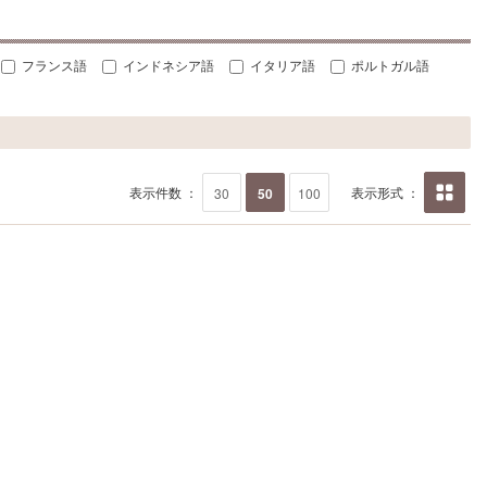
フランス語
インドネシア語
イタリア語
ポルトガル語
表示件数 ：
表示形式 ：
30
50
100
画像の
み