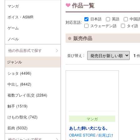
作品一覧
マンガ
ボイス・ASMR
日本語
英語
中国
対応言語:
スウェーデン語
タイ語
ゲーム
販売作品
ノベル
他の作品形式で探す
1
並び替え :
ジャンル
ショタ
(4496)
中出し
(8442)
複数プレイ/乱交
(2284)
触手
(1519)
けもの/獣化
(742)
マンガ
あした飼い犬になる。
筋肉
(5032)
OBAKE STORE
/
鉈尾ばけ
他のジャンルで探す