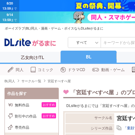
8/20
13:59
まで
9/14
13:59
まで
ボーイズラブ(BL)同人・漫画・ゲーム・ボイスならDLsiteがるまに
すべて
BL
乙女向け/TL
同人
コミック
ドラマCD
動画・ゲーム
BL同人
サークル一覧
宮廷すべすべ屋
「
宮廷すべすべ屋
」のプ
作品を探す
無料作品
おすすめ
DLsiteがるまにでは「宮廷すべすべ屋
割引中の作品
おすすめ
宮廷す
サークル名
専売作品
「童顔
シリーズ作品