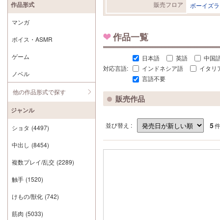
作品形式
販売フロア
ボーイズラ
マンガ
作品一覧
ボイス・ASMR
ゲーム
日本語
英語
中国
対応言語:
インドネシア語
イタリ
ノベル
言語不要
他の作品形式で探す
販売作品
ジャンル
5
並び替え :
ショタ
(4497)
中出し
(8454)
複数プレイ/乱交
(2289)
触手
(1520)
けもの/獣化
(742)
筋肉
(5033)