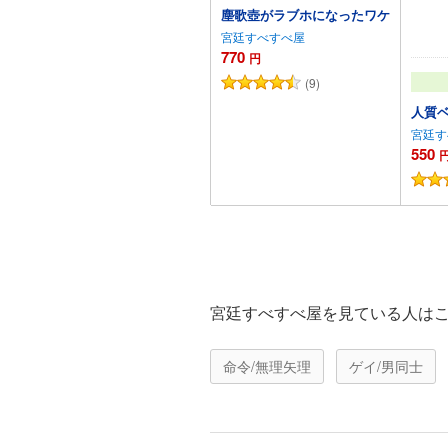
塵歌壺がラブホになったワケ
宮廷すべすべ屋
770
円
(9)
人質
宮廷す
550
カートに追加
宮廷すべすべ屋を見ている人は
命令/無理矢理
ゲイ/男同士