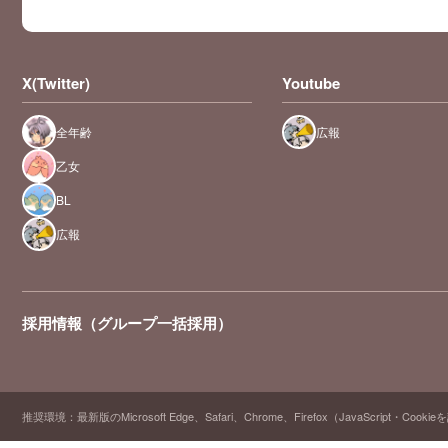
X(Twitter)
Youtube
全年齢
広報
乙女
BL
広報
採用情報（グループ一括採用）
推奨環境：最新版のMicrosoft Edge、Safari、Chrome、Firefox（JavaScript・Cooki