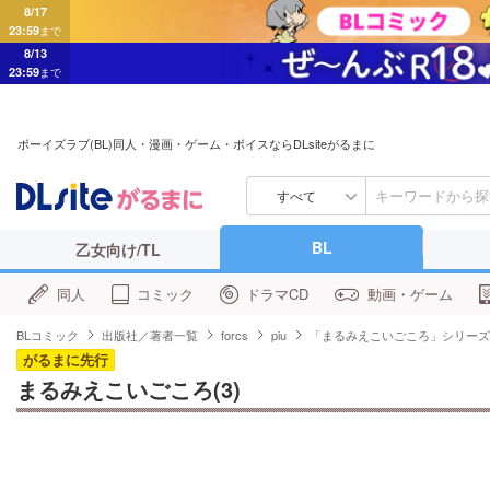
8/17
23:59
まで
8/13
23:59
まで
ボーイズラブ(BL)同人・漫画・ゲーム・ボイスならDLsiteがるまに
すべて
BL
乙女向け/TL
同人
コミック
ドラマCD
動画・ゲーム
BLコミック
出版社／著者一覧
forcs
piu
「まるみえこいごころ」シリーズ
がるまに先行
まるみえこいごころ(3)