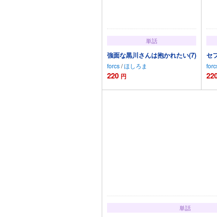
単話
強面な黒川さんは抱かれたい(7)
セ
forcs
/
ほしろま
forc
220
22
円
カートに追加
単話