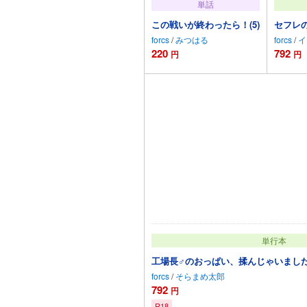
単話
この戦いが終わったら！(5)
セフレ
forcs
/
みつはる
forcs
/
イ
220
792
円
円
カートに追加
単行本
工場長♂のおっぱい、揉んじゃいました
forcs
/
そらまめ太郎
792
円
R18