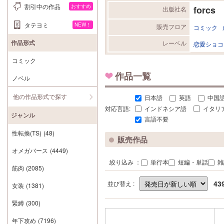
割引中の作品
おすすめ
forcs
出版社名
タテヨミ
NEW！
販売フロア
コミック
作品形式
レーベル
恋愛ショコ
コミック
作品一覧
ノベル
他の作品形式で探す
日本語
英語
中国
対応言語:
インドネシア語
イタリ
ジャンル
言語不要
性転換(TS)
(48)
販売作品
オメガバース
(4449)
絞り込み ：
単行本
短編・単話
雑
筋肉
(2085)
43
並び替え :
女装
(1381)
緊縛
(300)
年下攻め
(7196)