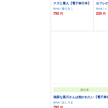
クズと善人【電子単行本】
セフレの
forcs
/
黛ろきこ
forcs
/
イ
792
220
円
円
カートに追加
単行本
強面な黒川さんは抱かれたい【電子単
forcs
/
ほしろま
792
円