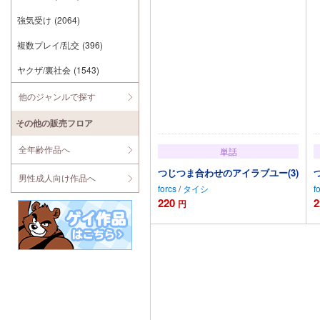
強気受け
(2064)
複数プレイ/乱交
(396)
ヤクザ/裏社会
(1543)
他のジャンルで探す
その他の販売フロア
全年齢作品へ
単話
つじつま合わせのアイラブユー(3)
男性成人向け作品へ
forcs
/
タイシ
f
220
2
円
カートに追加