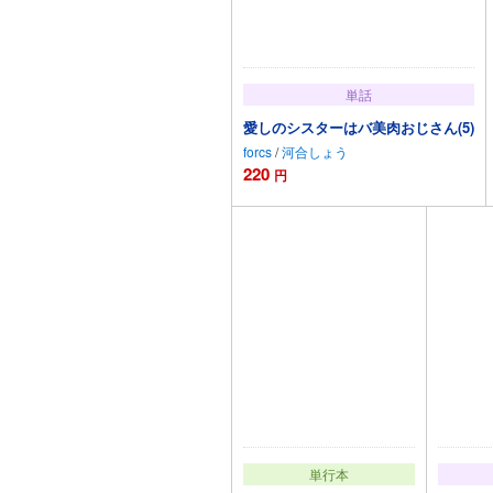
単話
愛しのシスターはバ美肉おじさん(5)
forcs
/
河合しょう
220
円
カートに追加
単行本