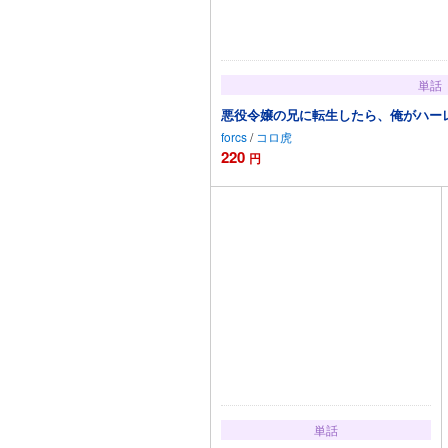
単話
悪役令嬢の兄に転生したら、俺がハーレ
forcs
/
コロ虎
220
円
カートに
単話