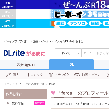
8/13
23:59
まで
8/06
23:59
まで
8/06
23:59
まで
ボーイズラブ(BL)同人・漫画・ゲーム・ボイスならDLsiteがるまに
すべて
BL
乙女向け/TL
同人
コミック
ドラマCD
動画・ゲーム
BLコミック
出版社／著者一覧
forcs
「
forcs
」のプロフィール
作品を探す
無料作品
おすすめ
DLsiteがるまにでは「forcs」のBL