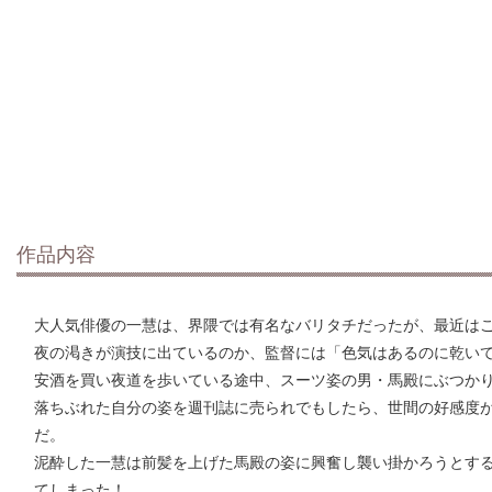
作品内容
大人気俳優の一慧は、界隈では有名なバリタチだったが、最近は
夜の渇きが演技に出ているのか、監督には「色気はあるのに乾い
安酒を買い夜道を歩いている途中、スーツ姿の男・馬殿にぶつか
落ちぶれた自分の姿を週刊誌に売られでもしたら、世間の好感度
だ。
泥酔した一慧は前髪を上げた馬殿の姿に興奮し襲い掛かろうとす
てしまった！