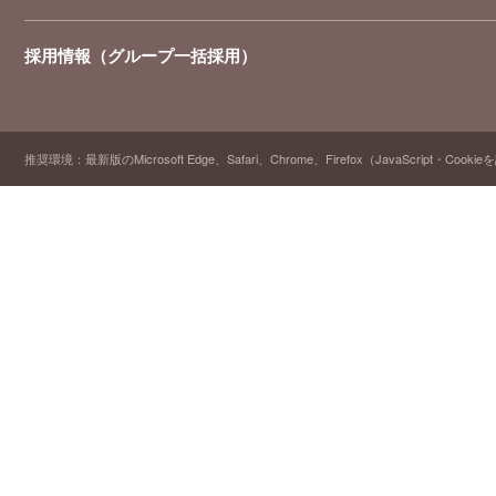
採用情報（グループ一括採用）
推奨環境：最新版のMicrosoft Edge、Safari、Chrome、Firefox（JavaScript・Cooki