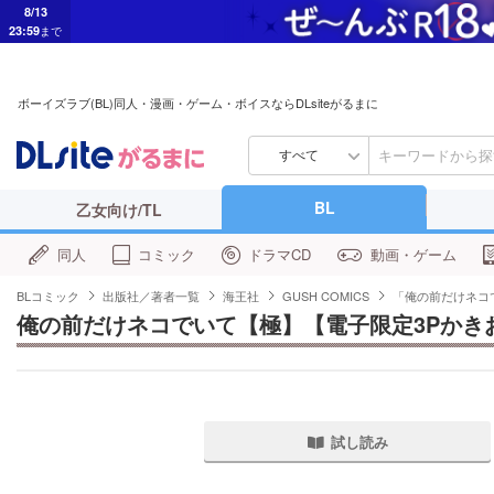
8/13
23:59
まで
ボーイズラブ(BL)同人・漫画・ゲーム・ボイスならDLsiteがるまに
すべて
BL
乙女向け/TL
同人
コミック
ドラマCD
動画・ゲーム
BLコミック
出版社／著者一覧
海王社
GUSH COMICS
「俺の前だけネコ
俺の前だけネコでいて【極】【電子限定3Pかき
試し読み