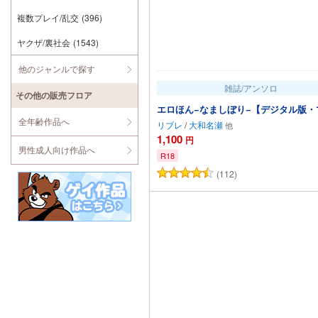
複数プレイ/乱交
(396)
ヤクザ/裏社会
(1543)
他のジャンルで探す
雑誌/アンソロ
その他の販売フロア
エロほん−なましぼり−【デジタル版・
全年齢作品へ
リブレ
/
大和名瀬
1,100
円
男性成人向け作品へ
R18
(112)
カートに追加