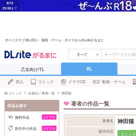
8/13
23:59
まで
ボーイズラブ(BL)同人・漫画・ゲーム・ボイスならDLsiteがるまに
すべて
BL
乙女向け/TL
同人
コミック
ドラマCD
動画・ゲーム
BLコミック
出版社／著者一覧
神田猫
著者の作品一覧
作品を探す
無料作品
おすすめ
神田猫
著者名
割引中の作品
おすすめ
販売作品
コミッ