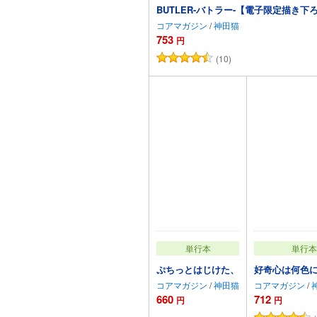
BUTLER-バトラー-【電子限定描き下
コアマガジン
/
神田猫
753
円
(10)
カートに追加
単行本
単行本
ぷちっとはじけた、
好奇心は何色に
コアマガジン
/
神田猫
コアマガジン
/
660
712
円
円