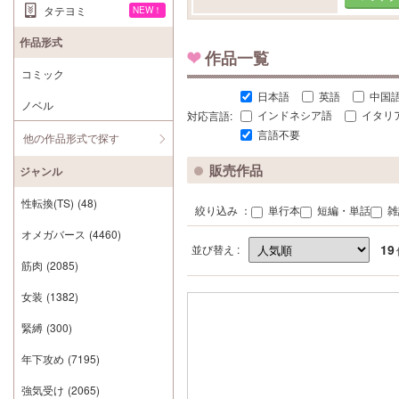
タテヨミ
NEW！
作品形式
作品一覧
コミック
日本語
英語
中国
ノベル
対応言語:
インドネシア語
イタリ
言語不要
他の作品形式で探す
販売作品
ジャンル
性転換(TS)
(48)
絞り込み ：
単行本
短編・単話
雑
オメガバース
(4460)
19
並び替え :
筋肉
(2085)
女装
(1382)
緊縛
(300)
年下攻め
(7195)
強気受け
(2065)