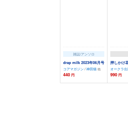
雑誌/アンソロ
drap milk 2023年06月号
押しかけ
コアマガジン
/
神田猫
オークラ出
440
990
円
円
カートに追加