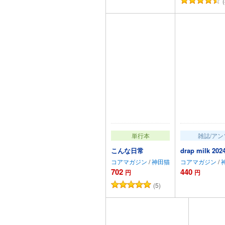
(
カートに追加
カートに
単行本
雑誌/アン
こんな日常
drap milk 2
コアマガジン
/
神田猫
コアマガジン
/
702
440
円
円
(5)
カートに追加
カートに