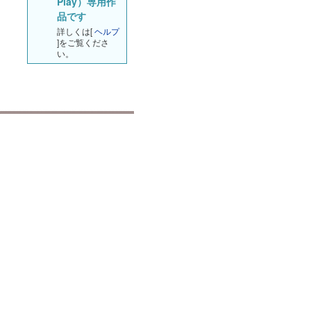
Play）専用作
品です
詳しくは[
ヘルプ
]をご覧くださ
い。