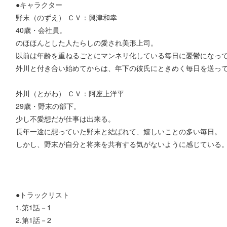
●キャラクター
野末（のずえ） ＣＶ：興津和幸
40歳・会社員。
のほほんとした人たらしの愛され美形上司。
以前は年齢を重ねるごとにマンネリ化している毎日に憂鬱になっ
外川と付き合い始めてからは、年下の彼氏にときめく毎日を送っ
外川（とがわ） ＣＶ：阿座上洋平
29歳・野末の部下。
少し不愛想だが仕事は出来る。
長年一途に想っていた野末と結ばれて、嬉しいことの多い毎日。
しかし、野末が自分と将来を共有する気がないように感じている
●トラックリスト
1.第1話－1
2.第1話－2