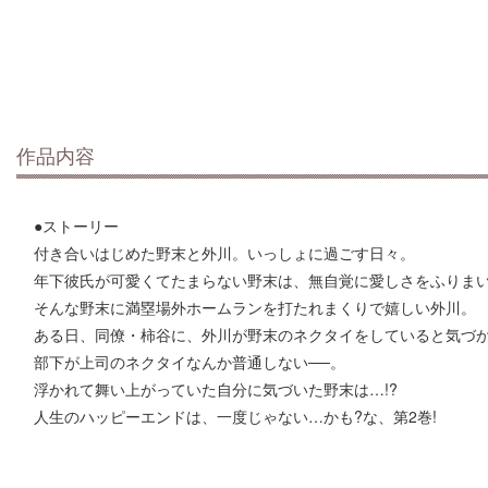
作品内容
●ストーリー
付き合いはじめた野末と外川。いっしょに過ごす日々。
年下彼氏が可愛くてたまらない野末は、無自覚に愛しさをふりま
そんな野末に満塁場外ホームランを打たれまくりで嬉しい外川。
ある日、同僚・柿谷に、外川が野末のネクタイをしていると気づ
部下が上司のネクタイなんか普通しない──。
浮かれて舞い上がっていた自分に気づいた野末は…!?
人生のハッピーエンドは、一度じゃない…かも?な、第2巻!