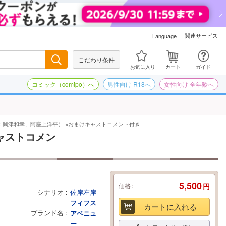
関連サービス
Language
こだわり条件
検索
お気に入り
カート
ガイド
コミック（comipo）へ
男性向け R18へ
女性向け 全年齢へ
演：興津和幸、阿座上洋平） ※おまけキャストコメント付き
ャストコメン
5,500
価格
円
シナリオ
佐岸左岸
フィフス
カートに入れる
ブランド名
アベニュ
ー