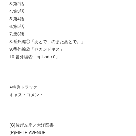
3.第2話
4.第3話
5.第4話
6.第5話
7.第6話
8.番外編①「あとで、のまたあとで。」
9.番外編②「セカンドキス」
10.番外編③「episode.0」
●特典トラック
キャストコメント
(C)佐岸左岸／大洋図書
(P)FIFTH AVENUE