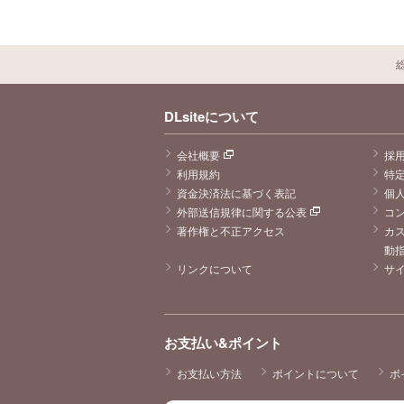
DLsiteについて
会社概要
採
利用規約
特
資金決済法に基づく表記
個
外部送信規律に関する公表
コ
著作権と不正アクセス
カ
動
リンクについて
サ
お支払い&ポイント
お支払い方法
ポイントについて
ポ