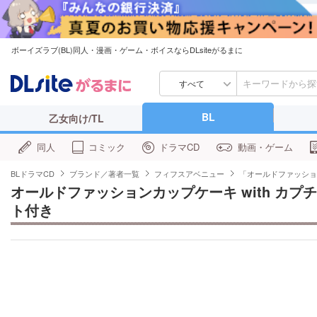
ボーイズラブ(BL)同人・漫画・ゲーム・ボイスならDLsiteがるまに
すべて
BL
乙女向け/TL
同人
コミック
ドラマCD
動画・ゲーム
BLドラマCD
ブランド／著者一覧
フィフスアベニュー
「オールドファッショ
オールドファッションカップケーキ with カ
ト付き