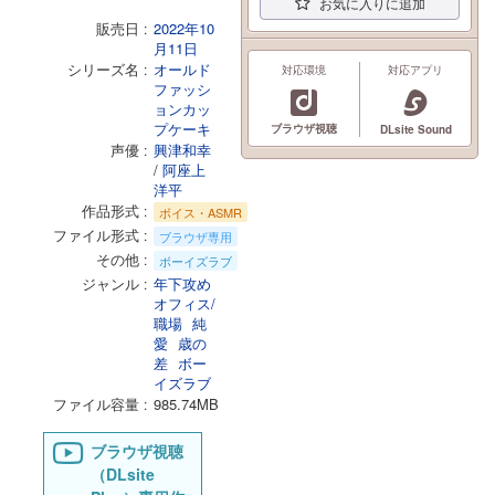
お気に入りに追加
販売日
2022年10
月11日
シリーズ名
オールド
対応環境
対応アプリ
ファッシ
ョンカッ
プケーキ
ブラウザ視聴
DLsite Sound
声優
興津和幸
/
阿座上
洋平
作品形式
ボイス・ASMR
ファイル形式
ブラウザ専用
その他
ボーイズラブ
ジャンル
年下攻め
オフィス/
職場
純
愛
歳の
差
ボー
イズラブ
ファイル容量
985.74MB
ブラウザ視聴
（DLsite