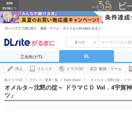
23:59
まで
ボーイズラブ(BL)同人・漫画・ゲーム・ボイスならDLsiteがるまに
すべて
BL
乙女向け/TL
同人
コミック
ドラマCD
動画・ゲーム
BLドラマCD
ブランド／著者一覧
Karin Music
「オメルタ～沈黙の掟～ ドラ
オメルタ～沈黙の掟～ ドラマＣＤ Vol．4宇賀
ツ」