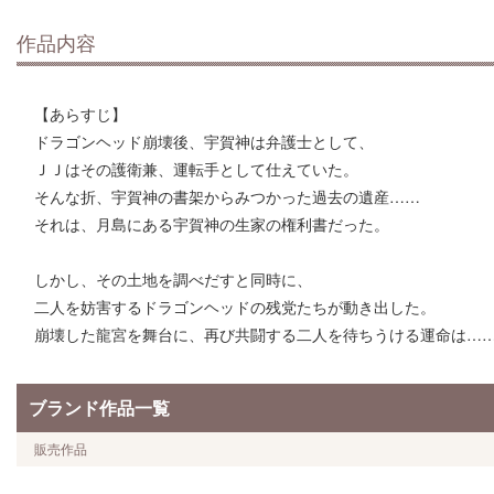
作品内容
【あらすじ】
ドラゴンヘッド崩壊後、宇賀神は弁護士として、
ＪＪはその護衛兼、運転手として仕えていた。
そんな折、宇賀神の書架からみつかった過去の遺産……
それは、月島にある宇賀神の生家の権利書だった。
しかし、その土地を調べだすと同時に、
二人を妨害するドラゴンヘッドの残党たちが動き出した。
崩壊した龍宮を舞台に、再び共闘する二人を待ちうける運命は……
ブランド作品一覧
販売作品