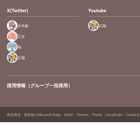
X(Twitter)
Youtube
全年齢
広報
乙女
BL
広報
採用情報（グループ一括採用）
推奨環境：最新版のMicrosoft Edge、Safari、Chrome、Firefox（JavaScript・Cooki