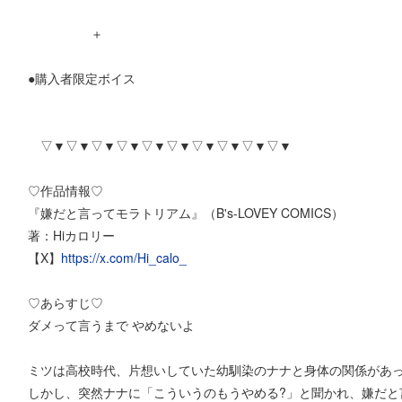
＋
●購入者限定ボイス
▽▼▽▼▽▼▽▼▽▼▽▼▽▼▽▼▽▼▽▼
♡作品情報♡
『嫌だと言ってモラトリアム』（B's-LOVEY COMICS）
著：Hiカロリー
【X】
https://x.com/Hi_calo_
♡あらすじ♡
ダメって言うまで やめないよ
ミツは高校時代、片想いしていた幼馴染のナナと身体の関係があ
しかし、突然ナナに「こういうのもうやめる?」と聞かれ、嫌だと