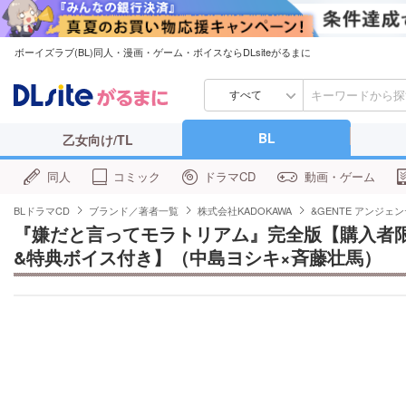
ボーイズラブ(BL)同人・漫画・ゲーム・ボイスならDLsiteがるまに
すべて
BL
乙女向け/TL
同人
コミック
ドラマCD
動画・ゲーム
BLドラマCD
ブランド／著者一覧
株式会社KADOKAWA
&GENTE アンジェ
『嫌だと言ってモラトリアム』完全版【購入者限定
&特典ボイス付き】（中島ヨシキ×斉藤壮馬）