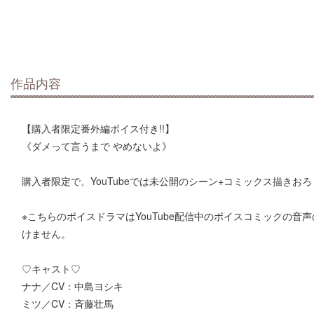
作品内容
【購入者限定番外編ボイス付き!!】
《ダメって言うまで やめないよ》
購入者限定で、YouTubeでは未公開のシーン+コミックス描きお
※こちらのボイスドラマはYouTube配信中のボイスコミックの
けません。
♡キャスト♡
ナナ／CV：中島ヨシキ
ミツ／CV：斉藤壮馬