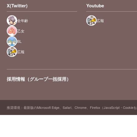
X(Twitter)
Youtube
全年齢
広報
乙女
BL
広報
採用情報（グループ一括採用）
推奨環境：最新版のMicrosoft Edge、Safari、Chrome、Firefox（JavaScript・Cooki