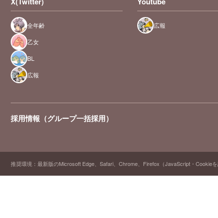
X(Twitter)
Youtube
全年齢
広報
乙女
BL
広報
採用情報（グループ一括採用）
推奨環境：最新版のMicrosoft Edge、Safari、Chrome、Firefox（JavaScript・Cooki