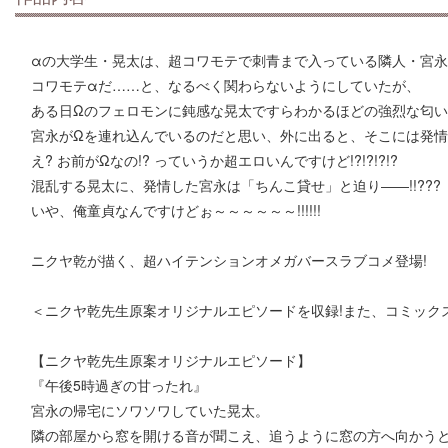
αの大学生・晃太は、超コワモテで刺青まで入っている隣人・宮
コワモテαだ……と、なるべく関わらないようにしていたが、
ある日Ωのフェロモンに鈍感な晃太ですらわかるほどの強烈な匂い
宮永がΩを連れ込んでいるのだと思い、外に出ると、そこには発情
え? お前がΩなの!? っていうか超エロいんですけど!?!?!?!?
混乱する晃太に、発情した宮永は「ちんこ貸せ」と迫り――!!???
いや、俺童貞なんですけどぉ～～～～～～!!!!!!
ニクヤ乾が描く、超ハイテンションオメガバースラブコメ登場!
＜ニクヤ乾先生原案オリジナルエピソードを収録!また、コミック
【ニクヤ乾先生原案オリジナルエピソード】
『午後5時過ぎの甘ったれ』
宮永の帰宅にソワソワしていた晃太。
隣の部屋から窓を開ける音が聞こえ、追うように窓の方へ向かう