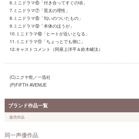
6.ミニドラマ⑥「付き合ってすぐの頃」
7.ミニドラマ⑦「晃太の理性」
8.ミニドラマ⑧「匂いのついたもの」
9.ミニドラマ⑨「本体のほうが」
10.ミニドラマ⑩「ヒートが近いとなる」
11.ミニドラマ⑪「ちょっとでも側に」
12.キャストコメント（阿座上洋平＆鈴木崚汰）
(C)ニクヤ乾／一迅社
(P)FIFTH AVENUE
ブランド作品一覧
販売作品
同一声優作品