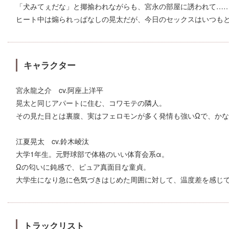
「犬みてぇだな」と揶揄われながらも、宮永の部屋に誘われて…
ヒート中は煽られっぱなしの晃太だが、今日のセックスはいつもと
キャラクター
宮永龍之介 cv.阿座上洋平
晃太と同じアパートに住む、コワモテの隣人。
その見た目とは裏腹、実はフェロモンが多く発情も強いΩで、か
江夏晃太 cv.鈴木崚汰
大学1年生。元野球部で体格のいい体育会系α。
Ωの匂いに鈍感で、ピュア真面目な童貞。
大学生になり急に色気づきはじめた周囲に対して、温度差を感じ
トラックリスト