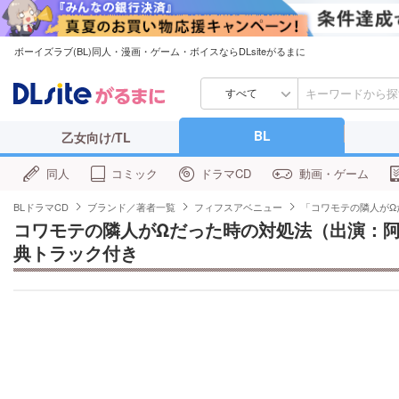
ボーイズラブ(BL)同人・漫画・ゲーム・ボイスならDLsiteがるまに
すべて
BL
乙女向け/TL
同人
コミック
ドラマCD
動画・ゲーム
BLドラマCD
ブランド／著者一覧
フィフスアベニュー
「コワモテの隣人がΩ
コワモテの隣人がΩだった時の対処法（出演：阿
典トラック付き