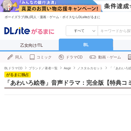
ボーイズラブ(BL)同人・漫画・ゲーム・ボイスならDLsiteがるまに
すべて
BL
乙女向け/TL
同人
コミック
ドラマCD
動画・ゲーム
BLドラマCD
ブランド／著者一覧
Aegir
ノスタルカセット
「「あわいろ
がるまに独占
「あわいろ絵巻」音声ドラマ：完全版【特典コ