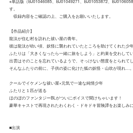
※単話版（BJ01046085、BJ01049271、BJ01053872、BJ01
す。
収録内容をご確認の上、ご購入をお願いいたします。
【作品紹介】
龍汰が住む村を訪れた祓い屋の青年。
彼は龍汰が幼い頃、妖怪に襲われていたところを助けてくれた少
ふたりは「大きくなったら一緒に旅をしよう」と約束を交わして
出雲はそのことを忘れているようで、そっけない態度をとられて
そんなふたりの前に、子供の姿に化けた狐の妖怪・山吹が現れ…
クールでイケメンな祓い屋×元気で一途な純情少年
ふたりと１匹が送る
ほのぼのファンタジーBLがついにボイスで聞けちゃいます！
豪華キャストで再現されたわくわく・ドキドキ冒険譚をお楽しみ
■出演