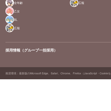
全年齢
広報
乙女
BL
広報
採用情報（グループ一括採用）
推奨環境：最新版のMicrosoft Edge、Safari、Chrome、Firefox（JavaScript・Cooki