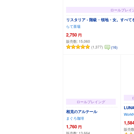
ロールプレイ
リスタリア - 階級・領地・女。すべて
らて茶場
2,750
円
販売数:
15,060
(1,377)
(16)
カートに追
ロールプレイング
LUN
相克のアルテール
WorkN
まぐろ珈琲
1,58
1,760
円
販売数
販売数:
13,664