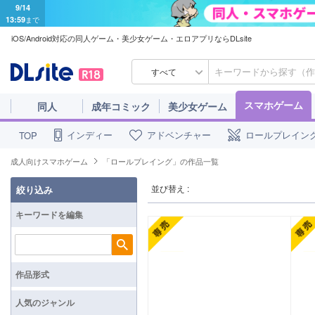
9/14
13:59
まで
iOS/Android対応の同人ゲーム・美少女ゲーム・エロアプリならDLsite
すべて
スマホゲーム
同人
成年コミック
美少女ゲーム
インディー
アドベンチャー
ロールプレイン
TOP
成人向けスマホゲーム
「ロールプレイング」の作品一覧
並び替え :
絞り込み
キーワードを編集
検索
作品形式
人気のジャンル