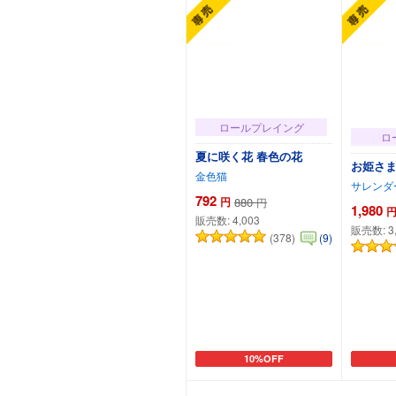
ロールプレイング
ロ
夏に咲く花 春色の花
お姫さま
金色猫
サレンダ
792
円
880
円
1,980
販売数:
4,003
販売数:
3
(378)
(9)
10%OFF
カートに追加