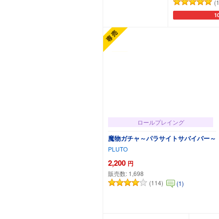
(
1
カートに追加
カ
ロールプレイング
魔物ガチャ～パラサイトサバイバー～
PLUTO
2,200
円
販売数:
1,698
(114)
(1)
カートに追加