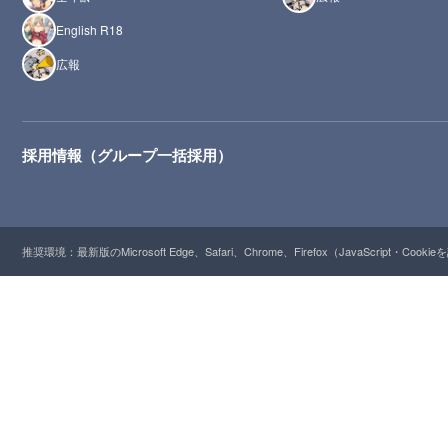
English R18
広報
採用情報（グループ一括採用）
推奨環境：最新版のMicrosoft Edge、Safari、Chrome、Firefox（JavaScript・Cooki