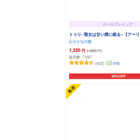
ロールプレイング
トゥリ─聖女は甘い煙に眠る─【アー
おさかなの旗
1,320
円
1,650
円
販売数:
7,097
(422)
(10)
20%OFF
カートに追加