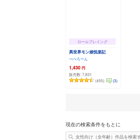
ロールプレイング
異世界モン娘悦楽記
ぺぺろーん
1,430
円
販売数:
7,831
(455)
(3)
カートに追加
現在の検索条件をもとに
女性向け（全年齢）作品を検索