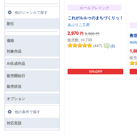
ロールプレイング
他のジャンルで探す
これがルルゥのまちづくりっ！
割引
あぷりこ工房
2,970
円
3,300
円
救
販売数:
10,739
価格
AVA
(447)
(3)
1,8
対象作品
販売
AI生成作品
10%OFF
カートに追加
販売開始日
販売状況
オプション
他の条件で探す
対応言語