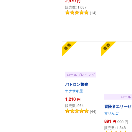
2,970
円
販売数:
1,087
(14)
カートに追加
ロールプレイング
パトロン警察
ナナサキ屋
ロール
1,210
円
販売数:
964
冒険者エリーゼ
(44)
青りんご
891
円
990
円
販売数:
1,848