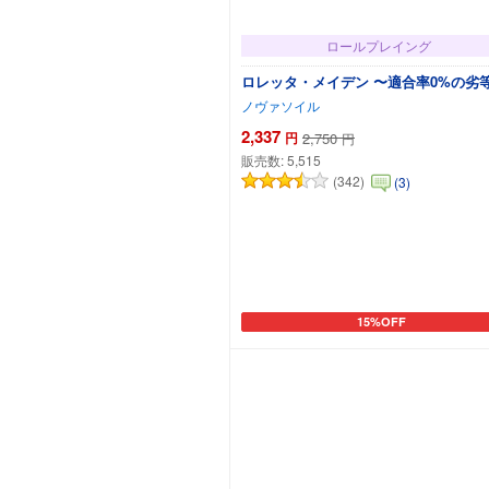
ロールプレイング
ロレッタ・メイデン 〜適合率0%の劣
ノヴァソイル
2,337
円
2,750
円
販売数:
5,515
(342)
(3)
15%OFF
カートに追加